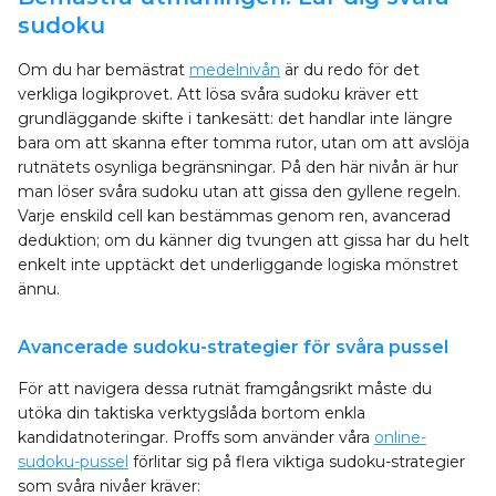
sudoku
Om du har bemästrat
medelnivån
är du redo för det
verkliga logikprovet. Att lösa svåra sudoku kräver ett
grundläggande skifte i tankesätt: det handlar inte längre
bara om att skanna efter tomma rutor, utan om att avslöja
rutnätets osynliga begränsningar. På den här nivån är hur
man löser svåra sudoku utan att gissa den gyllene regeln.
Varje enskild cell kan bestämmas genom ren, avancerad
deduktion; om du känner dig tvungen att gissa har du helt
enkelt inte upptäckt det underliggande logiska mönstret
ännu.
Avancerade sudoku-strategier för svåra pussel
För att navigera dessa rutnät framgångsrikt måste du
utöka din taktiska verktygslåda bortom enkla
kandidatnoteringar. Proffs som använder våra
online-
sudoku-pussel
förlitar sig på flera viktiga sudoku-strategier
som svåra nivåer kräver: