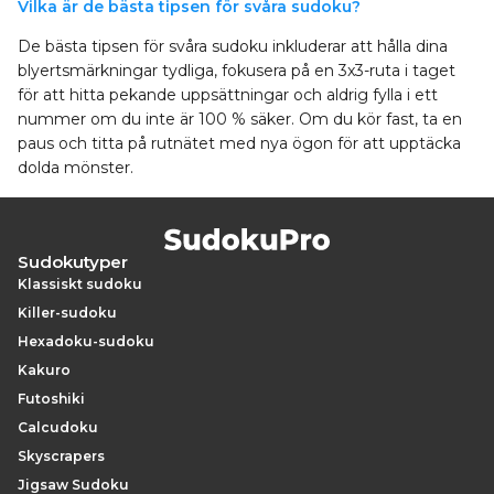
Vilka är de bästa tipsen för svåra sudoku?
De bästa tipsen för svåra sudoku inkluderar att hålla dina
blyertsmärkningar tydliga, fokusera på en 3x3-ruta i taget
för att hitta pekande uppsättningar och aldrig fylla i ett
nummer om du inte är 100 % säker. Om du kör fast, ta en
paus och titta på rutnätet med nya ögon för att upptäcka
dolda mönster.
Sudokutyper
Klassiskt sudoku
Killer-sudoku
Hexadoku-sudoku
Kakuro
Futoshiki
Calcudoku
Skyscrapers
Jigsaw Sudoku