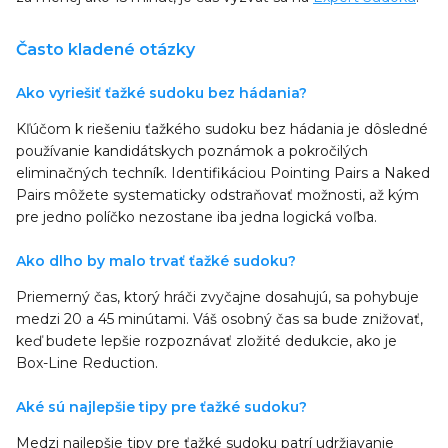
Často kladené otázky
Ako vyriešiť ťažké sudoku bez hádania?
Kľúčom k riešeniu ťažkého sudoku bez hádania je dôsledné
používanie kandidátskych poznámok a pokročilých
eliminačných techník. Identifikáciou Pointing Pairs a Naked
Pairs môžete systematicky odstraňovať možnosti, až kým
pre jedno políčko nezostane iba jedna logická voľba.
Ako dlho by malo trvať ťažké sudoku?
Priemerný čas, ktorý hráči zvyčajne dosahujú, sa pohybuje
medzi 20 a 45 minútami. Váš osobný čas sa bude znižovať,
keď budete lepšie rozpoznávať zložité dedukcie, ako je
Box-Line Reduction.
Aké sú najlepšie tipy pre ťažké sudoku?
Medzi najlepšie tipy pre ťažké sudoku patrí udržiavanie