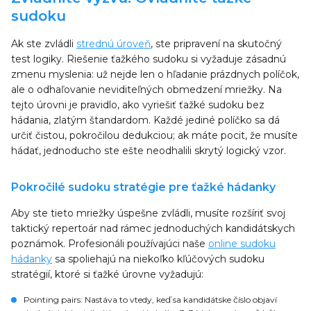
sudoku
Ak ste zvládli
strednú úroveň
, ste pripravení na skutočný
test logiky. Riešenie ťažkého sudoku si vyžaduje zásadnú
zmenu myslenia: už nejde len o hľadanie prázdnych políčok,
ale o odhaľovanie neviditeľných obmedzení mriežky. Na
tejto úrovni je pravidlo, ako vyriešiť ťažké sudoku bez
hádania, zlatým štandardom. Každé jediné políčko sa dá
určiť čistou, pokročilou dedukciou; ak máte pocit, že musíte
hádať, jednoducho ste ešte neodhalili skrytý logický vzor.
Pokročilé sudoku stratégie pre ťažké hádanky
Aby ste tieto mriežky úspešne zvládli, musíte rozšíriť svoj
taktický repertoár nad rámec jednoduchých kandidátskych
poznámok. Profesionáli používajúci naše
online sudoku
hádanky
sa spoliehajú na niekoľko kľúčových sudoku
stratégií, ktoré si ťažké úrovne vyžadujú:
Pointing pairs
: Nastáva to vtedy, keď sa kandidátske číslo objaví