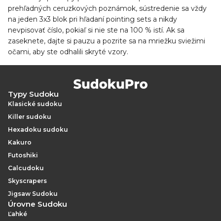
prehľadných ceruzkových poznámok, sústredenie sa vždy
na jeden 3x3 blok pri hľadaní pointing sets a nikdy
nevpisovať číslo, pokiaľ si nie ste na 100 % istí. Ak sa
zaseknete, dajte si pauzu a pozrite sa na mriežku sviežimi
očami, aby ste odhalili skryté vzory.
Typy Sudoku
Klasické sudoku
Killer sudoku
Hexadoku sudoku
Kakuro
Futoshiki
Calcudoku
Skyscrapers
Jigsaw Sudoku
Úrovne Sudoku
Ľahké