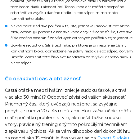
dvakrát (alebo trikrát) v rámci jedného 3x3 bloku a zároveň leží v
tom istom riadku alebo stĺpci. Tento kandidát môžete bezpečne
odstrániť zo zvyšku daného riadku alebo stĺpca mimo tohto
konkrétneho bloku.
Naked pairs
: Keď dve políčka v tej istej jednotke (riadok, stĺpec alebo
blok) obsahujú presne tie isté dva kandidáty a žiadne ďalšie, tieto dve
čísla možno odstrániť zo všetkých ostatných políčok v tejto jednotke.
Box-line reduction
: Silná technika, pri ktorej je umiestnenie čísla v
konkrétnom bloku obmedzené na jediný riadok alebo stĺpec, čo vám
umožní odstrániť toto číslo ako kandidáta zo zvyšku daného riadku
alebo stĺpca.
Čo očakávať: čas a obtiažnosť
Častá otázka medzi hráčmi znie: je sudoku ťažké, ak trvá
viac ako 30 minút? Odpoveď závisí od vašich skúseností.
Priemerný čas, ktorý uvádzajú nadšenci, sa zvyčajne
pohybuje medzi 20 a 45 minútami. Hoci začiatočníci môžu
mať spočiatku problém s tým, ako riešiť ťažké sudoku
vzory, pravidelný tréning s týmito pokročilými technikami
zlepší vašu rýchlosť. Ak sa vám dlhodobo darí dokončiť hru
za menej ako 15 minút, je čas vyzvať sa na
Expert Sudoku
.