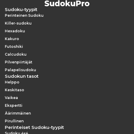
Sudoku-tyypit
Perinteinen Sudoku
Killer-sudoku
Hexadoku
Kakuro
Futoshiki
Calcudoku
Pilvenpiirtäjät
Palapelisudoku
Sudokun tasot
Helppo
Keskitaso
Vaikea
Ekspertti
Äärimmäinen
Pirullinen
Perinteiset Sudoku-tyypit
Sudoku 4x4