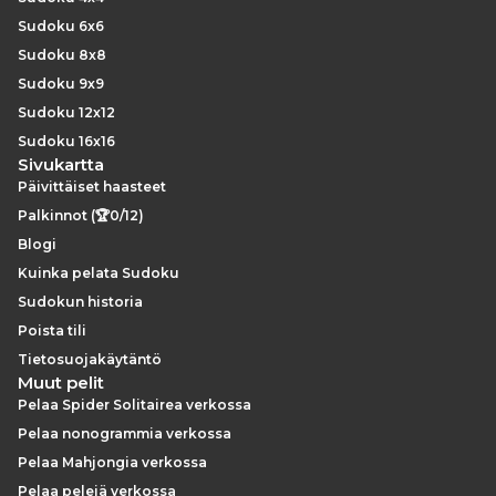
Sudoku 6x6
Sudoku 8x8
Sudoku 9x9
Sudoku 12x12
Sudoku 16x16
Sivukartta
Päivittäiset haasteet
Palkinnot (🏆0/12)
Blogi
Kuinka pelata Sudoku
Sudokun historia
Poista tili
Tietosuojakäytäntö
Muut pelit
Pelaa Spider Solitairea verkossa
Pelaa nonogrammia verkossa
Pelaa Mahjongia verkossa
Pelaa pelejä verkossa