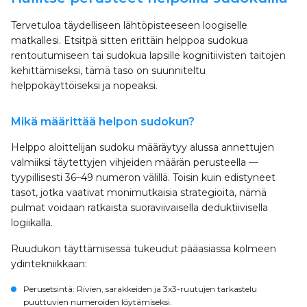
Tervetuloa täydelliseen lähtöpisteeseen loogiselle
matkallesi. Etsitpä sitten erittäin helppoa sudokua
rentoutumiseen tai sudokua lapsille kognitiivisten taitojen
kehittämiseksi, tämä taso on suunniteltu
helppokäyttöiseksi ja nopeaksi.
Mikä määrittää helpon sudokun?
Helppo aloittelijan sudoku määräytyy alussa annettujen
valmiiksi täytettyjen vihjeiden määrän perusteella —
tyypillisesti 36–49 numeron välillä. Toisin kuin edistyneet
tasot, jotka vaativat monimutkaisia strategioita, nämä
pulmat voidaan ratkaista suoraviivaisella deduktiivisella
logiikalla.
Ruudukon täyttämisessä tukeudut pääasiassa kolmeen
ydintekniikkaan:
Perusetsintä
: Rivien, sarakkeiden ja 3x3-ruutujen tarkastelu
puuttuvien numeroiden löytämiseksi.