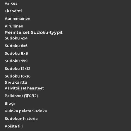
Vaikea
Ekspertti
Äärimmäinen
Pirullinen
Perinteiset Sudoku-tyypit
Sudoku 4x4
Sudoku 6x6
Sudoku 8x8
Sudoku 9x9
Sudoku 12x12
Sudoku 16x16
Sivukartta
Päivittäiset haasteet
Palkinnot (🏆0/12)
Blogi
Kuinka pelata Sudoku
Sudokun historia
Poista tili