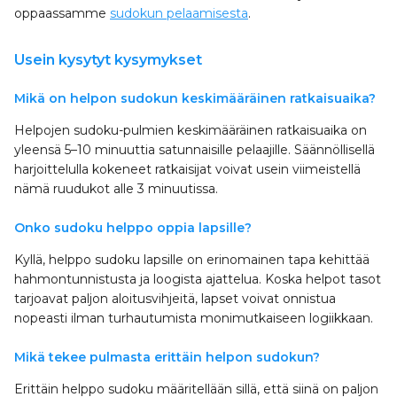
oppaassamme
sudokun pelaamisesta
.
Usein kysytyt kysymykset
Mikä on helpon sudokun keskimääräinen ratkaisu­aika?
Helpojen sudoku-pulmien keskimääräinen ratkaisu­aika on
yleensä 5–10 minuuttia satunnaisille pelaajille. Säännöllisellä
harjoittelulla kokeneet ratkaisijat voivat usein viimeistellä
nämä ruudukot alle 3 minuutissa.
Onko sudoku helppo oppia lapsille?
Kyllä, helppo sudoku lapsille on erinomainen tapa kehittää
hahmontunnistusta ja loogista ajattelua. Koska helpot tasot
tarjoavat paljon aloitusvihjeitä, lapset voivat onnistua
nopeasti ilman turhautumista monimutkaiseen logiikkaan.
Mikä tekee pulmasta erittäin helpon sudokun?
Erittäin helppo sudoku määritellään sillä, että siinä on paljon