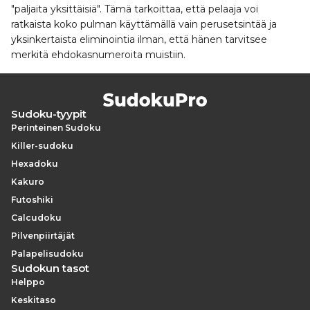
"paljaita yksittäisiä". Tämä tarkoittaa, että pelaaja voi
ratkaista koko pulman käyttämällä vain perusetsintää ja
yksinkertaista eliminointia ilman, että hänen tarvitsee
merkitä ehdokasnumeroita muistiin.
Sudoku-tyypit
Perinteinen Sudoku
Killer-sudoku
Hexadoku
Kakuro
Futoshiki
Calcudoku
Pilvenpiirtäjät
Palapelisudoku
Sudokun tasot
Helppo
Keskitaso