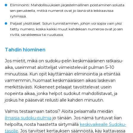
Eliminointi
: Mahdollisuuksien järjestelmällinen poistaminen solusta
sen perusteella, mitkä numerot ovat jo läsnä sitä leikkaavissa
ryhmissä.
Paljaat yksittäiset
: Solun tunnistaminen, johon voi sopia vain yksi
tietty numero, koska kaikki muut kahdeksan numeroa ovat jo sen
rivillä, sarakkeessa tai ruudussa.
Tahdin hiominen
Jos mietit, mikä on sudoku-pelin keskimääräinen ratkaisu­
aika, useimmat aloittelijat viimeistelevät pulman 5–10
minuutissa. Kun opit käyttämään eliminointia ja etsintää
varmemmin, huomaat keskimääräisen aikasi laskevan
merkittävästi. Kokeneet pelaajat tavoittelevat usein
nopeinta aikaa, jonka helpot sudokut mahdollistavat, ja
joskus he pääsevät reilusti alle kahden minuutin.
Valmis testaamaan taitosi? Aloita pelaamalla meidän
ilmaisia sudoku-pulmia
jo tänään. Jos nämä tuntuvat liian
helpoilta, nosta haastetta siirtymällä
keskivaikealle Sudoku-
tasolle
. Jos tarvitset kertauksen säännöistä, käy kattavassa