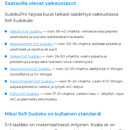
Saatavilla olevat vaikeustasot
SudokuPro tarjoaa kuusi tarkasti säädettyä vaikeustasoa
9x9 Sudokulle:
Helppo 9x9 Sudoku
— noin 36–42 vihjettä; ratkaistavissa paljailla
yksittäisillä ja suoralla laatikkoskannauksella
Keskitasoinen 9x9 Sudoku
— noin 30–35 vihjettä; esittelee piilotetut
yksittäiset ja osoittavat parit
Vaikea 9x9 Sudoku
— noin 26–30 vihjettä; vaatii paljaita ja
piilotettuja pareja sekä laatikko–viiva-vähennystä
Asiantuntija 9x9 Sudoku
— noin 22–25 vihjettä; edellyttää X-Wingiä,
Swordfishiä ja XY-Wingiä
Äärimmäinen 9x9 Sudoku
— noin 19–22 vihjettä; vaatii XYZ-Wingin,
paljaat/piilotetut nelikot ja lyhyet AIC-ketjut
Paha 9x9 Sudoku
— noin 17–21 vihjettä; vaikein taso — Jellyfish, täysi
AIC ja jäsennelty bifurkaatio
Miksi 9x9 Sudoku on kultainen standardi
3×3-laatikko on matemaattisesti erityinen. Koska se on