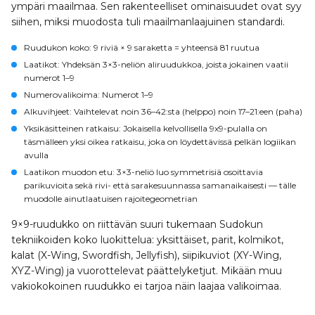
ympäri maailmaa. Sen rakenteelliset ominaisuudet ovat syy
siihen, miksi muodosta tuli maailmanlaajuinen standardi.
Ruudukon koko:
9 riviä × 9 saraketta = yhteensä 81 ruutua
Laatikot:
Yhdeksän 3×3-neliön aliruudukkoa, joista jokainen vaatii
numerot 1–9
Numerovalikoima:
Numerot 1–9
Alkuvihjeet:
Vaihtelevat noin 36–42:sta (helppo) noin 17–21:een (paha)
Yksikäsitteinen ratkaisu:
Jokaisella kelvollisella 9x9-pulalla on
täsmälleen yksi oikea ratkaisu, joka on löydettävissä pelkän logiikan
avulla
Laatikon muodon etu:
3×3-neliö luo symmetrisiä osoittavia
parikuvioita sekä rivi- että sarakesuunnassa samanaikaisesti — tälle
muodolle ainutlaatuisen rajoitegeometrian
9×9-ruudukko on riittävän suuri tukemaan Sudokun
tekniikoiden koko luokittelua: yksittäiset, parit, kolmikot,
kalat (X-Wing, Swordfish, Jellyfish), siipikuviot (XY-Wing,
XYZ-Wing) ja vuorottelevat päättelyketjut. Mikään muu
vakiokokoinen ruudukko ei tarjoa näin laajaa valikoimaa.