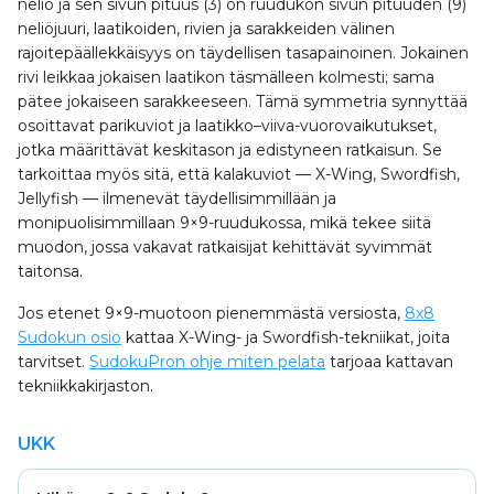
neliö ja sen sivun pituus (3) on ruudukon sivun pituuden (9)
neliöjuuri, laatikoiden, rivien ja sarakkeiden välinen
rajoitepäällekkäisyys on täydellisen tasapainoinen. Jokainen
rivi leikkaa jokaisen laatikon täsmälleen kolmesti; sama
pätee jokaiseen sarakkeeseen. Tämä symmetria synnyttää
osoittavat parikuviot ja laatikko–viiva-vuorovaikutukset,
jotka määrittävät keskitason ja edistyneen ratkaisun. Se
tarkoittaa myös sitä, että kalakuviot — X-Wing, Swordfish,
Jellyfish — ilmenevät täydellisimmillään ja
monipuolisimmillaan 9×9-ruudukossa, mikä tekee siitä
muodon, jossa vakavat ratkaisijat kehittävät syvimmät
taitonsa.
Jos etenet 9×9-muotoon pienemmästä versiosta,
8x8
Sudokun osio
kattaa X-Wing- ja Swordfish-tekniikat, joita
tarvitset.
SudokuPron ohje miten pelata
tarjoaa kattavan
tekniikkakirjaston.
UKK