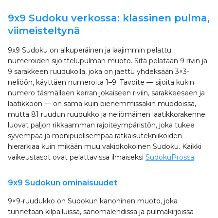
9x9 Sudoku verkossa: klassinen pulma,
viimeisteltynä
9x9 Sudoku on alkuperäinen ja laajimmin pelattu
numeroiden sijoittelupulman muoto. Sitä pelataan 9 rivin ja
9 sarakkeen ruudukolla, joka on jaettu yhdeksään 3×3-
neliöön, käyttäen numeroita 1–9. Tavoite — sijoita kukin
numero täsmälleen kerran jokaiseen riviin, sarakkeeseen ja
laatikkoon — on sama kuin pienemmissäkin muodoissa,
mutta 81 ruudun ruudukko ja neliömäinen laatikkorakenne
luovat paljon rikkaamman rajoiteympäristön, joka tukee
syvempää ja monipuolisempaa ratkaisutekniikoiden
hierarkiaa kuin mikään muu vakiokokoinen Sudoku. Kaikki
vaikeustasot ovat pelattavissa ilmaiseksi
SudokuProssa
.
9x9 Sudokun ominaisuudet
9×9-ruudukko on Sudokun kanoninen muoto, joka
tunnetaan kilpailuissa, sanomalehdissä ja pulmakirjoissa