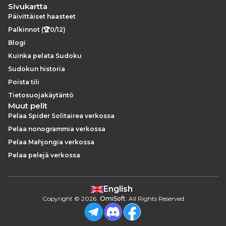
Sivukartta
Päivittäiset haasteet
Palkinnot (🏆0/12)
Blogi
Kuinka pelata Sudoku
Sudokun historia
Poista tili
Tietosuojakäytäntö
Muut pelit
Pelaa Spider Solitairea verkossa
Pelaa nonogrammia verkossa
Pelaa Mahjongia verkossa
Pelaa pelejä verkossa
English
Copyright
©
2026
.
OmiSoft
. All Rights Reserved