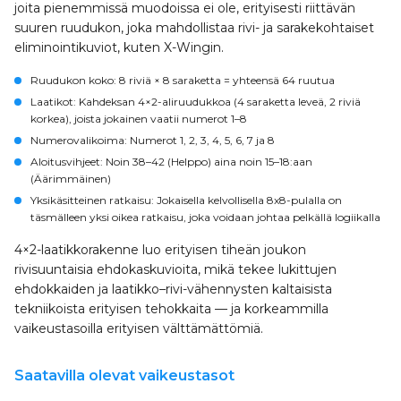
joita pienemmissä muodoissa ei ole, erityisesti riittävän
suuren ruudukon, joka mahdollistaa rivi- ja sarakekohtaiset
eliminointikuviot, kuten X-Wingin.
Ruudukon koko
: 8 riviä × 8 saraketta = yhteensä 64 ruutua
Laatikot
: Kahdeksan 4×2-aliruudukkoa (4 saraketta leveä, 2 riviä
korkea), joista jokainen vaatii numerot 1–8
Numerovalikoima
: Numerot 1, 2, 3, 4, 5, 6, 7 ja 8
Aloitusvihjeet
: Noin 38–42 (Helppo) aina noin 15–18:aan
(Äärimmäinen)
Yksikäsitteinen ratkaisu
: Jokaisella kelvollisella 8x8-pulalla on
täsmälleen yksi oikea ratkaisu, joka voidaan johtaa pelkällä logiikalla
4×2-laatikkorakenne luo erityisen tiheän joukon
rivisuuntaisia ehdokaskuvioita, mikä tekee lukittujen
ehdokkaiden ja laatikko–rivi-vähennysten kaltaisista
tekniikoista erityisen tehokkaita — ja korkeammilla
vaikeustasoilla erityisen välttämättömiä.
Saatavilla olevat vaikeustasot