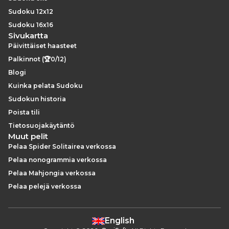
Sudoku 12x12
Sudoku 16x16
Sivukartta
Päivittäiset haasteet
Palkinnot (🏆0/12)
Blogi
Kuinka pelata Sudoku
Sudokun historia
Poista tili
Tietosuojakäytäntö
Muut pelit
Pelaa Spider Solitairea verkossa
Pelaa nonogrammia verkossa
Pelaa Mahjongia verkossa
Pelaa pelejä verkossa
English