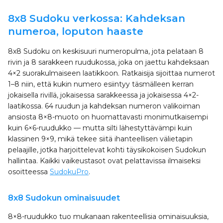
8x8 Sudoku verkossa: Kahdeksan
numeroa, loputon haaste
8x8 Sudoku on keskisuuri numeropulma, jota pelataan 8
rivin ja 8 sarakkeen ruudukossa, joka on jaettu kahdeksaan
4×2 suorakulmaiseen laatikkoon. Ratkaisija sijoittaa numerot
1–8 niin, että kukin numero esiintyy täsmälleen kerran
jokaisella rivillä, jokaisessa sarakkeessa ja jokaisessa 4×2-
laatikossa. 64 ruudun ja kahdeksan numeron valikoiman
ansiosta 8×8-muoto on huomattavasti monimutkaisempi
kuin 6×6-ruudukko — mutta silti lähestyttävämpi kuin
klassinen 9×9, mikä tekee siitä ihanteellisen välietapin
pelaajille, jotka harjoittelevat kohti täysikokoisen Sudokun
hallintaa. Kaikki vaikeustasot ovat pelattavissa ilmaiseksi
osoitteessa
SudokuPro
.
8x8 Sudokun ominaisuudet
8×8-ruudukko tuo mukanaan rakenteellisia ominaisuuksia,