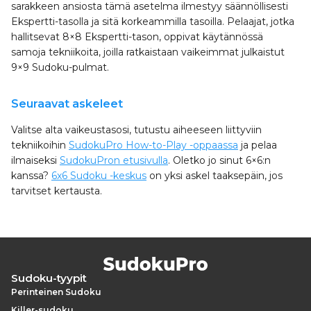
sarakkeen ansiosta tämä asetelma ilmestyy säännöllisesti
Ekspertti-tasolla ja sitä korkeammilla tasoilla. Pelaajat, jotka
hallitsevat 8×8 Ekspertti-tason, oppivat käytännössä
samoja tekniikoita, joilla ratkaistaan vaikeimmat julkaistut
9×9 Sudoku-pulmat.
Seuraavat askeleet
Valitse alta vaikeustasosi, tutustu aiheeseen liittyviin
tekniikoihin
SudokuPro How-to-Play -oppaassa
ja pelaa
ilmaiseksi
SudokuPron etusivulla
. Oletko jo sinut 6×6:n
kanssa?
6x6 Sudoku -keskus
on yksi askel taaksepäin, jos
tarvitset kertausta.
Sudoku-tyypit
Perinteinen Sudoku
Killer-sudoku