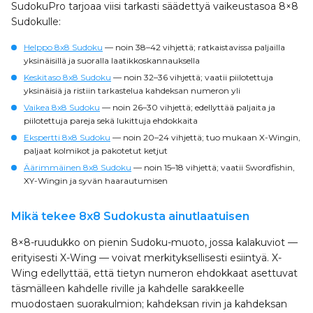
SudokuPro tarjoaa viisi tarkasti säädettyä vaikeustasoa 8×8
Sudokulle:
Helppo 8x8 Sudoku
— noin 38–42 vihjettä; ratkaistavissa paljailla
yksinäisillä ja suoralla laatikkoskannauksella
Keskitaso 8x8 Sudoku
— noin 32–36 vihjettä; vaatii piilotettuja
yksinäisiä ja ristiin tarkastelua kahdeksan numeron yli
Vaikea 8x8 Sudoku
— noin 26–30 vihjettä; edellyttää paljaita ja
piilotettuja pareja sekä lukittuja ehdokkaita
Ekspertti 8x8 Sudoku
— noin 20–24 vihjettä; tuo mukaan X-Wingin,
paljaat kolmikot ja pakotetut ketjut
Äärimmäinen 8x8 Sudoku
— noin 15–18 vihjettä; vaatii Swordfishin,
XY-Wingin ja syvän haarautumisen
Mikä tekee 8x8 Sudokusta ainutlaatuisen
8×8-ruudukko on pienin Sudoku-muoto, jossa kalakuviot —
erityisesti X-Wing — voivat merkityksellisesti esiintyä. X-
Wing edellyttää, että tietyn numeron ehdokkaat asettuvat
täsmälleen kahdelle riville ja kahdelle sarakkeelle
muodostaen suorakulmion; kahdeksan rivin ja kahdeksan