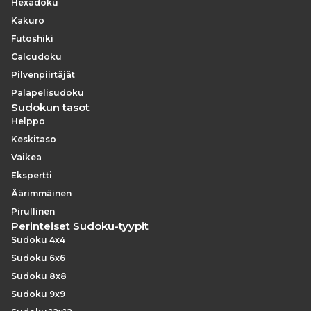
Hexadoku
Kakuro
Futoshiki
Calcudoku
Pilvenpiirtäjät
Palapelisudoku
Sudokun tasot
Helppo
Keskitaso
Vaikea
Ekspertti
Äärimmäinen
Pirullinen
Perinteiset Sudoku-tyypit
Sudoku 4x4
Sudoku 6x6
Sudoku 8x8
Sudoku 9x9