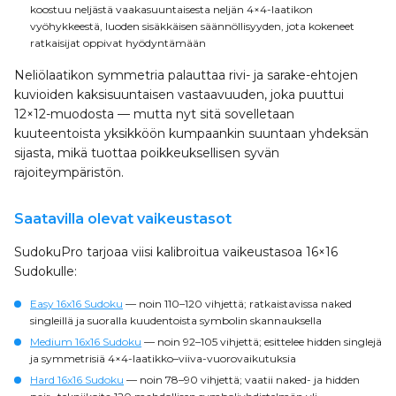
koostuu neljästä vaakasuuntaisesta neljän 4×4-laatikon
vyöhykkeestä, luoden sisäkkäisen säännöllisyyden, jota kokeneet
ratkaisijat oppivat hyödyntämään
Neliölaatikon symmetria palauttaa rivi- ja sarake-ehtojen
kuvioiden kaksisuuntaisen vastaavuuden, joka puuttui
12×12-muodosta — mutta nyt sitä sovelletaan
kuuteentoista yksikköön kumpaankin suuntaan yhdeksän
sijasta, mikä tuottaa poikkeuksellisen syvän
rajoiteympäristön.
Saatavilla olevat vaikeustasot
SudokuPro tarjoaa viisi kalibroitua vaikeustasoa 16×16
Sudokulle:
Easy 16x16 Sudoku
— noin 110–120 vihjettä; ratkaistavissa naked
singleillä ja suoralla kuudentoista symbolin skannauksella
Medium 16x16 Sudoku
— noin 92–105 vihjettä; esittelee hidden singlejä
ja symmetrisiä 4×4-laatikko–viiva-vuorovaikutuksia
Hard 16x16 Sudoku
— noin 78–90 vihjettä; vaatii naked- ja hidden