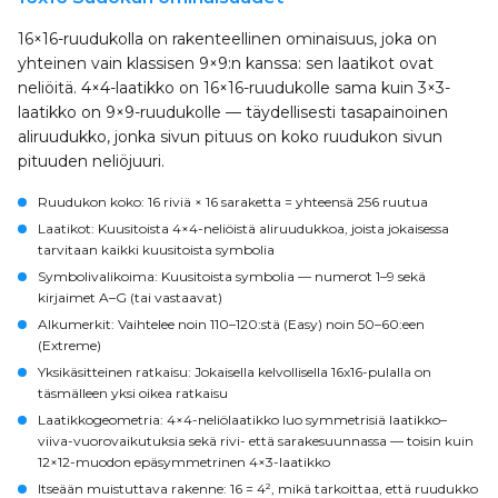
16×16-ruudukolla on rakenteellinen ominaisuus, joka on
yhteinen vain klassisen 9×9:n kanssa: sen laatikot ovat
neliöitä. 4×4-laatikko on 16×16-ruudukolle sama kuin 3×3-
laatikko on 9×9-ruudukolle — täydellisesti tasapainoinen
aliruudukko, jonka sivun pituus on koko ruudukon sivun
pituuden neliöjuuri.
Ruudukon koko
: 16 riviä × 16 saraketta = yhteensä 256 ruutua
Laatikot
: Kuusitoista 4×4-neliöistä aliruudukkoa, joista jokaisessa
tarvitaan kaikki kuusitoista symbolia
Symbolivalikoima
: Kuusitoista symbolia — numerot 1–9 sekä
kirjaimet A–G (tai vastaavat)
Alkumerkit
: Vaihtelee noin 110–120:stä (Easy) noin 50–60:een
(Extreme)
Yksikäsitteinen ratkaisu
: Jokaisella kelvollisella 16x16-pulalla on
täsmälleen yksi oikea ratkaisu
Laatikkogeometria
: 4×4-neliölaatikko luo symmetrisiä laatikko–
viiva-vuorovaikutuksia sekä rivi- että sarakesuunnassa — toisin kuin
12×12-muodon epäsymmetrinen 4×3-laatikko
Itseään muistuttava rakenne
: 16 = 4², mikä tarkoittaa, että ruudukko