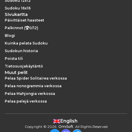
Sudoku 12x12
Sudoku 16x16
Sivukartta
Päivittäiset haasteet
Palkinnot (🏆0/12)
Blogi
Kuinka pelata Sudoku
Sudokun historia
Poista tili
Tietosuojakäytäntö
Muut pelit
Pelaa Spider Solitairea verkossa
Pelaa nonogrammia verkossa
Pelaa Mahjongia verkossa
Pelaa pelejä verkossa
English
Copyright
©
2026
.
OmiSoft
. All Rights Reserved