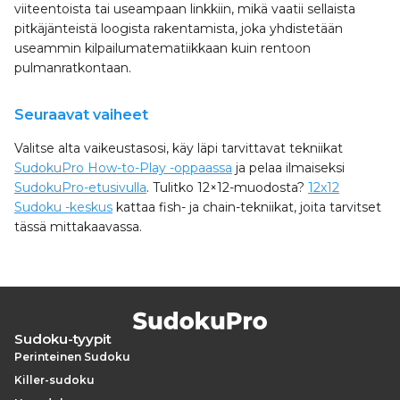
viiteentoista tai useampaan linkkiin, mikä vaatii sellaista
pitkäjänteistä loogista rakentamista, joka yhdistetään
useammin kilpailumatematiikkaan kuin rentoon
pulmanratkontaan.
Seuraavat vaiheet
Valitse alta vaikeustasosi, käy läpi tarvittavat tekniikat
SudokuPro How-to-Play -oppaassa
ja pelaa ilmaiseksi
SudokuPro-etusivulla
. Tulitko 12×12-muodosta?
12x12
Sudoku -keskus
kattaa fish- ja chain-tekniikat, joita tarvitset
tässä mittakaavassa.
Sudoku-tyypit
Perinteinen Sudoku
Killer-sudoku