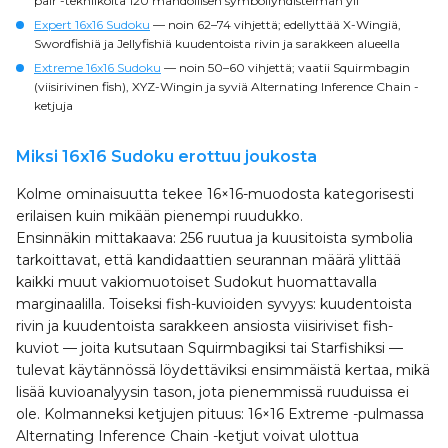
pair -tekniikoita 120 mahdollisen symboliyhdistelmän yli
Expert 16x16 Sudoku
— noin 62–74 vihjettä; edellyttää X-Wingiä,
Swordfishiä ja Jellyfishiä kuudentoista rivin ja sarakkeen alueella
Extreme 16x16 Sudoku
— noin 50–60 vihjettä; vaatii Squirmbagin
(viisirivinen fish), XYZ-Wingin ja syviä Alternating Inference Chain -
ketjuja
Miksi 16x16 Sudoku erottuu joukosta
Kolme ominaisuutta tekee 16×16-muodosta kategorisesti
erilaisen kuin mikään pienempi ruudukko.
Ensinnäkin mittakaava: 256 ruutua ja kuusitoista symbolia
tarkoittavat, että kandidaattien seurannan määrä ylittää
kaikki muut vakiomuotoiset Sudokut huomattavalla
marginaalilla. Toiseksi fish-kuvioiden syvyys: kuudentoista
rivin ja kuudentoista sarakkeen ansiosta viisiriviset fish-
kuviot — joita kutsutaan Squirmbagiksi tai Starfishiksi —
tulevat käytännössä löydettäviksi ensimmäistä kertaa, mikä
lisää kuvioanalyysin tason, jota pienemmissä ruuduissa ei
ole. Kolmanneksi ketjujen pituus: 16×16 Extreme -pulmassa
Alternating Inference Chain -ketjut voivat ulottua