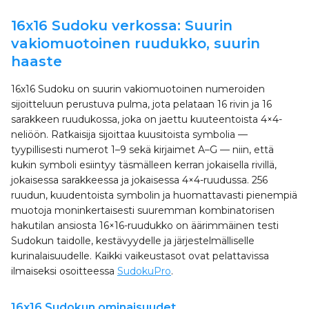
16x16 Sudoku verkossa: Suurin
vakiomuotoinen ruudukko, suurin
haaste
16x16 Sudoku on suurin vakiomuotoinen numeroiden
sijoitteluun perustuva pulma, jota pelataan 16 rivin ja 16
sarakkeen ruudukossa, joka on jaettu kuuteentoista 4×4-
neliöön. Ratkaisija sijoittaa kuusitoista symbolia —
tyypillisesti numerot 1–9 sekä kirjaimet A–G — niin, että
kukin symboli esiintyy täsmälleen kerran jokaisella rivillä,
jokaisessa sarakkeessa ja jokaisessa 4×4-ruudussa. 256
ruudun, kuudentoista symbolin ja huomattavasti pienempiä
muotoja moninkertaisesti suuremman kombinatorisen
hakutilan ansiosta 16×16-ruudukko on äärimmäinen testi
Sudokun taidolle, kestävyydelle ja järjestelmälliselle
kurinalaisuudelle. Kaikki vaikeustasot ovat pelattavissa
ilmaiseksi osoitteessa
SudokuPro
.
16x16 Sudokun ominaisuudet