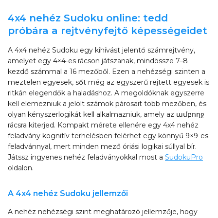
4x4 nehéz Sudoku online: tedd
próbára a rejtvényfejtő képességeidet
A 4x4 nehéz Sudoku egy kihívást jelentő számrejtvény,
amelyet egy 4×4-es rácson játszanak, mindössze 7–8
kezdő számmal a 16 mezőből. Ezen a nehézségi szinten a
meztelen egyesek, sőt még az egyszerű rejtett egyesek is
ritkán elegendők a haladáshoz. A megoldóknak egyszerre
kell elemezniük a jelölt számok párosait több mezőben, és
olyan kényszerlogikát kell alkalmazniuk, amely az ամբողջ
rácsra kiterjed. Kompakt mérete ellenére egy 4x4 nehéz
feladvány kognitív terhelésben felérhet egy könnyű 9×9-es
feladvánnyal, mert minden mező óriási logikai súllyal bír.
Játssz ingyenes nehéz feladványokkal most a
SudokuPro
oldalon.
A 4x4 nehéz Sudoku jellemzői
A nehéz nehézségi szint meghatározó jellemzője, hogy