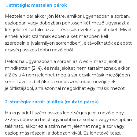
1. stratégia: meztelen párok
Meztelen pár akkor jön létre, amikor ugyanabban a sorban,
oszlopban vagy dobozban pontosan két mező ugyanazt a
két jelöltet tartalmazza — és csak ezeket a jelölteket. Mivel
ennek a két számnak ebben a két mezőben kell
szerepelnie (valamilyen sorrendben), eltávolíthatók az adott
egység összes többi mezőjéből.
Példa: ha ugyanabban a sorban az A és B mező jelöltjei
mindketten {2, 4}, és más jelöltet nem tartalmaznak, akkor
a 2 és a 4 nem jelenhet meg a sor egyik másik mezőjében
sem. Távolítsd el őket a sor összes többi mezőjének
jelöltlistájából, ami azonnal megoldhat egy másik mezőt.
2. stratégia: zárolt jelöltek (mutató párok)
Ha egy adott szám összes lehetséges jelöltmezője egy
2×2-es dobozon belül ugyanabban a sorban vagy oszlopban
található, akkor ez a szám nem jelenhet meg a sor vagy
oszlop más részein, a dobozon kívül. Ez lehetővé teszi,