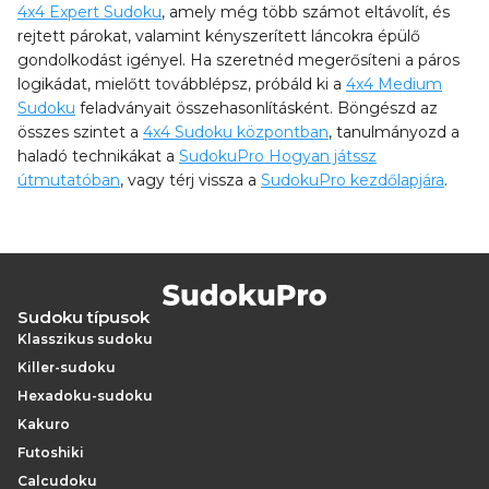
4x4 Expert Sudoku
, amely még több számot eltávolít, és
rejtett párokat, valamint kényszerített láncokra épülő
gondolkodást igényel. Ha szeretnéd megerősíteni a páros
logikádat, mielőtt továbblépsz, próbáld ki a
4x4 Medium
Sudoku
feladványait összehasonlításként. Böngészd az
összes szintet a
4x4 Sudoku központban
, tanulmányozd a
haladó technikákat a
SudokuPro Hogyan játssz
útmutatóban
, vagy térj vissza a
SudokuPro kezdőlapjára
.
Sudoku típusok
Klasszikus sudoku
Killer-sudoku
Hexadoku-sudoku
Kakuro
Futoshiki
Calcudoku