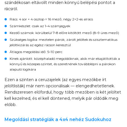
szándékosan eltávolít minden könnyű belépési pontot a
rácsról.
Rács
: 4 sor × 4 oszlop = 16 mező; négy 2×2-es alrács
Számkészlet
: csak az 1–4 számjegyek
Kezdő számok
: körülbelül 7–8 előre kitöltött mező (8–9 üres mező)
Szükséges logika
: meztelen párok, zárolt jelöltek és szisztematikus
jelöltkizárás az egész rácson keresztül
Átlagos megoldási idő
: 5–10 perc
Kinek ajánlott
: középhaladó megoldóknak, akik már elsajátították a
könnyű és közepes szintet, és szeretnének továbblépni a párokon
alapuló logikára
Ezen a szinten a ceruzajelek (az egyes mezőkbe írt
jelöltlisták) már nem opcionálisak — elengedhetetlenek.
Rendszeresen előfordul, hogy több mezőben is két jelöltet
kell kezelned, és el kell döntened, melyik pár oldódik meg
előbb.
Megoldási stratégiák a 4x4 nehéz Sudokuhoz