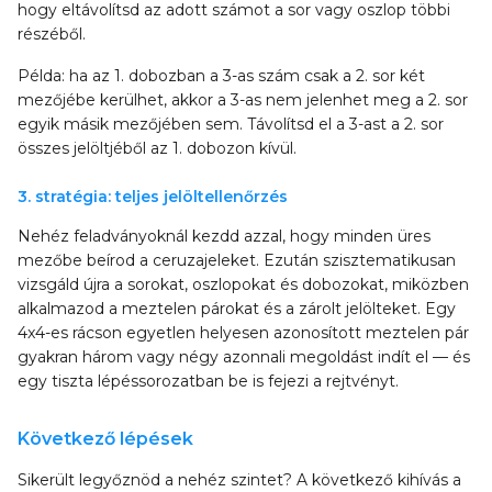
hogy eltávolítsd az adott számot a sor vagy oszlop többi
részéből.
Példa: ha az 1. dobozban a 3-as szám csak a 2. sor két
mezőjébe kerülhet, akkor a 3-as nem jelenhet meg a 2. sor
egyik másik mezőjében sem. Távolítsd el a 3-ast a 2. sor
összes jelöltjéből az 1. dobozon kívül.
3. stratégia: teljes jelöltellenőrzés
Nehéz feladványoknál kezdd azzal, hogy minden üres
mezőbe beírod a ceruzajeleket. Ezután szisztematikusan
vizsgáld újra a sorokat, oszlopokat és dobozokat, miközben
alkalmazod a meztelen párokat és a zárolt jelölteket. Egy
4x4-es rácson egyetlen helyesen azonosított meztelen pár
gyakran három vagy négy azonnali megoldást indít el — és
egy tiszta lépéssorozatban be is fejezi a rejtvényt.
Következő lépések
Sikerült legyőznöd a nehéz szintet? A következő kihívás a