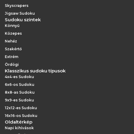
Skyscrapers
Jigsaw Sudoku
Sudoku szintek
Könnyű
Közepes
Nehéz
Szakértő
Extrém
Ördögi
Klasszikus sudoku típusok
4x4-es Sudoku
6x6-os Sudoku
8x8-as Sudoku
9x9-es Sudoku
12x12-es Sudoku
16x16-os Sudoku
Oldaltérkép
Napi kihívások