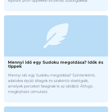
lépésre, profi tippekkel és bevált stratégiákkal.
Mennyi idő egy Sudoku megoldása? Idők és
tippek
Mennyi idő egy Sudoku megoldása? Szintenkénti,
adatokra épülő átlagok és szakértői stratégiák,
amelyek perceket faragnak le az idődből. Átfogó,
megbízható útmutató.