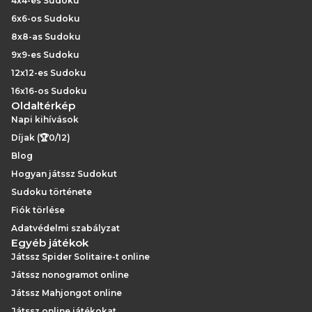
4x4-es Sudoku
6x6-os Sudoku
8x8-as Sudoku
9x9-es Sudoku
12x12-es Sudoku
16x16-os Sudoku
Oldaltérkép
Napi kihívások
Díjak (🏆0/12)
Blog
Hogyan játssz Sudokut
Sudoku története
Fiók törlése
Adatvédelmi szabályzat
Egyéb játékok
Játssz Spider Solitaire-t online
Játssz nonogramot online
Játssz Mahjongot online
Játssz online játékokat