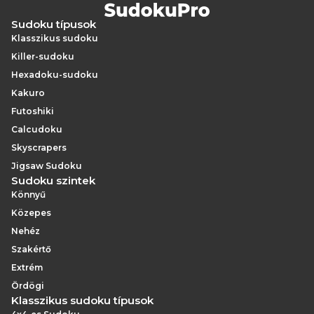
Sudoku típusok
Klasszikus sudoku
Killer-sudoku
Hexadoku-sudoku
Kakuro
Futoshiki
Calcudoku
Skyscrapers
Jigsaw Sudoku
Sudoku szintek
Könnyű
Közepes
Nehéz
Szakértő
Extrém
Ördögi
Klasszikus sudoku típusok