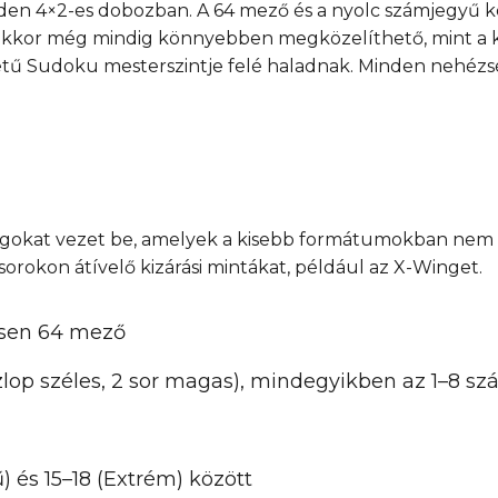
en 4×2-es dobozban. A 64 mező és a nyolc számjegyű k
akkor még mindig könnyebben megközelíthető, mint a klas
retű Sudoku mesterszintje felé haladnak. Minden nehézsé
nságokat vezet be, amelyek a kisebb formátumokban nem
sorokon átívelő kizárási mintákat, például az X-Winget.
zesen 64 mező
oszlop széles, 2 sor magas), mindegyikben az 1–8 s
ű) és 15–18 (Extrém) között