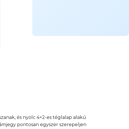
zanak, és nyolc 4×2-es téglalap alakú
zámjegy pontosan egyszer szerepeljen