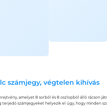
lc számjegy, végtelen kihívás
tvény, amelyet 8 sorból és 8 oszlopból álló rácson játs
ig terjedő számjegyeket helyezik el úgy, hogy minden s