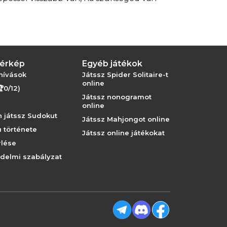
térkép
Egyéb játékok
hívások
Játssz Spider Solitaire-t
online
🏆0/12)
Játssz nonogramot
online
 játssz Sudokut
Játssz Mahjongot online
 története
Játssz online játékokat
rlése
delmi szabályzat