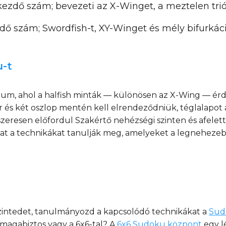
ezdő szám; bevezeti az X-Winget, a meztelen trió
dő szám; Swordfish-t, XY-Winget és mély bifurkáci
u-t
átum, ahol a halfish minták — különösen az X-Wing — 
r és két oszlop mentén kell elrendeződniük, téglalapot a
zeresen előfordul Szakértő nehézségi szinten és afelett. 
kat a technikákat tanulják meg, amelyeket a legneheze
 szintedet, tanulmányozd a kapcsolódó technikákat a
Sud
 magabiztos vagy a 6x6-tal? A
6x6 Sudoku központ
egy l