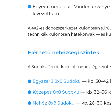
Egyedi megoldás
: Minden érvénye
levezethető
A 4×2-es dobozszerkezet különösen sűrű, s
technikák különösen hatékonyak — és kü
Elérhető nehézségi szintek
A SudokuPro öt kalibrált nehézségi szint
Egyszerű 8x8 Sudoku
— kb. 38–42 
Közepes 8x8 Sudoku
— kb. 32–36 k
Nehéz 8x8 Sudoku
— kb. 26–30 kezd