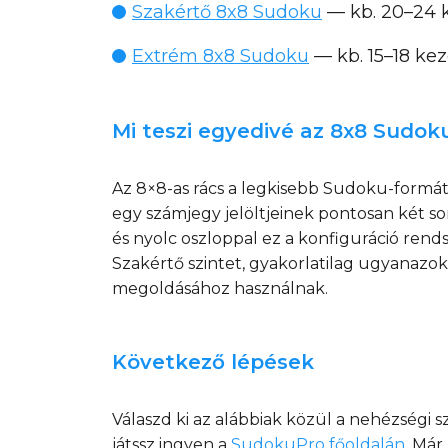
Szakértő 8x8 Sudoku
— kb. 20–24 k
Extrém 8x8 Sudoku
— kb. 15–18 kez
Mi teszi egyedivé az 8x8 Sudok
Az 8×8-as rács a legkisebb Sudoku-form
egy számjegy jelöltjeinek pontosan két so
és nyolc oszloppal ez a konfiguráció rends
Szakértő szintet, gyakorlatilag ugyanazo
megoldásához használnak.
Következő lépések
Válaszd ki az alábbiak közül a nehézségi
játssz ingyen a
SudokuPro főoldalán
. Már