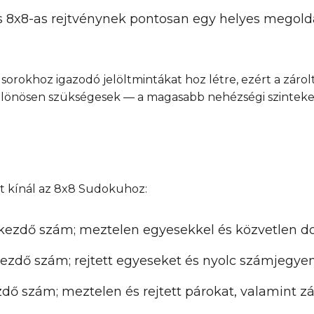
s 8x8-as rejtvénynek pontosan egy helyes megold
orokhoz igazodó jelöltmintákat hoz létre, ezért a zárolt
lönösen szükségesek — a magasabb nehézségi szinteke
et kínál az 8x8 Sudokuhoz:
kezdő szám; meztelen egyesekkel és közvetlen 
ezdő szám; rejtett egyeseket és nyolc számjegyen
ő szám; meztelen és rejtett párokat, valamint zár