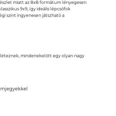
észlet miatt az 8x8 formátum lényegesen
szikus 9x9, így ideális lépcsőfok
gi szint ingyenesen játszható a
 léteznek, mindenekelőtt egy olyan nagy
zámjegyekkel