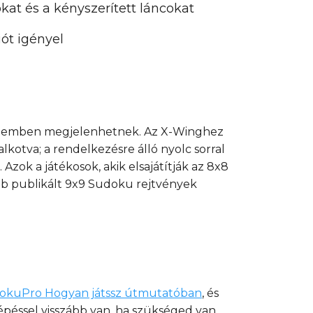
kat és a kényszerített láncokat
ót igényel
érdemben megjelenhetnek. Az X-Winghez
lkotva; a rendelkezésre álló nyolc sorral
Azok a játékosok, akik elsajátítják az 8x8
bb publikált 9x9 Sudoku rejtvények
okuPro Hogyan játssz útmutatóban
, és
épéssel visszább van, ha szükséged van