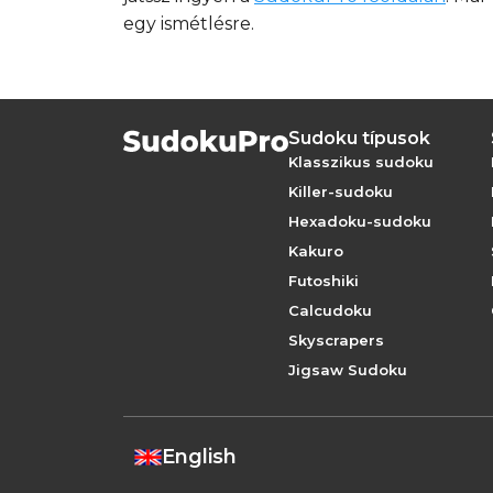
egy ismétlésre.
Sudoku típusok
Klasszikus sudoku
Killer-sudoku
Hexadoku-sudoku
Kakuro
Futoshiki
Calcudoku
Skyscrapers
Jigsaw Sudoku
English