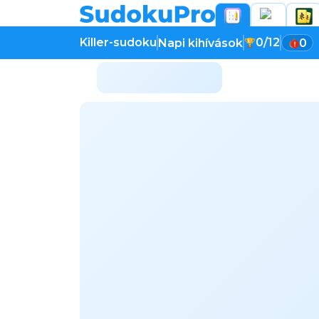
Killer-sudoku
0/12
Napi kihívások
0