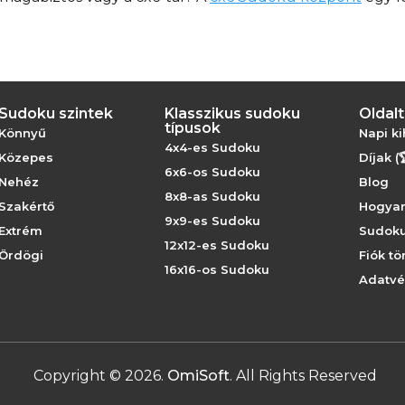
Sudoku szintek
Klasszikus sudoku
Oldal
típusok
Könnyű
Napi ki
4x4-es Sudoku
Közepes
Díjak (
6x6-os Sudoku
Nehéz
Blog
8x8-as Sudoku
Szakértő
Hogyan
9x9-es Sudoku
Extrém
Sudoku
12x12-es Sudoku
Ördögi
Fiók tö
16x16-os Sudoku
Adatvé
Copyright
©
2026
.
OmiSoft
. All Rights Reserved