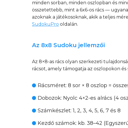
minden sorban, minden oszlopban és mind
összetettebb, mint a 6x6-os rács — ugyan
azoknak a játékosoknak, akik a teljes mé
SudokuPro
oldalán.
Az 8x8 Sudoku jellemzői
Az 8×8-as rács olyan szerkezeti tulajdo
rácsot, amely támogatja az oszlopokon és 
Rácsméret
: 8 sor × 8 oszlop = öss
Dobozok
: Nyolc 4×2-es alrács (4 
Számkészlet
: 1, 2, 3, 4, 5, 6, 7 és 8
Kezdő számok
: kb. 38–42 (Egyszer