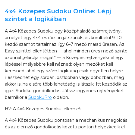
4x4 Közepes Sudoku Online: Lépj
szintet a logikában
A 4x4 Közepes Sudoku egy középhaladó számrejtvény,
amelyet egy 4×4-es rácson játszanak, és körülbelül 9–10
kezdő számot tartalmaz, így 6–7 mező marad üresen. Az
Easy szinttel ellentétben — ahol minden üres mező szinte
azonnal „elárulja magát” — a Közepes rejtvényeknél egy
lépéssel mélyebbre kell nézned: olyan mezőket kell
keresned, ahol egy szám logikailag csak egyetlen helyre
illeszkedhet egy sorban, oszlopban vagy dobozban, még
akkor is, ha elsőre több lehetőség is látszik. Itt kezdődik az
igazi Sudoku-gondolkodás. Játssz ingyenes rejtvényeket
bármikor a
SudokuPro
oldalon.
H2: A 4x4 Közepes Sudoku jellemzői
A 4x4 Közepes Sudoku pontosan a mechanikus megoldás
és az elemző gondolkodás közötti ponton helyezkedik el.