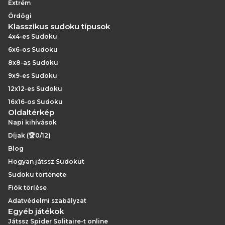
Extrém
Ördögi
Klasszikus sudoku típusok
4x4-es Sudoku
6x6-os Sudoku
8x8-as Sudoku
9x9-es Sudoku
12x12-es Sudoku
16x16-os Sudoku
Oldaltérkép
Napi kihívások
Díjak (🏆0/12)
Blog
Hogyan játssz Sudokut
Sudoku története
Fiók törlése
Adatvédelmi szabályzat
Egyéb játékok
Játssz Spider Solitaire-t online