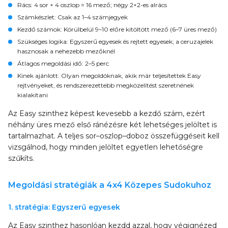
Rács
: 4 sor × 4 oszlop = 16 mező; négy 2×2-es alrács
Számkészlet
: Csak az 1–4 számjegyek
Kezdő számok
: Körülbelül 9–10 előre kitöltött mező (6–7 üres mező)
Szükséges logika
: Egyszerű egyesek és rejtett egyesek; a ceruzajelek
hasznosak a nehezebb mezőknél
Átlagos megoldási idő
: 2–5 perc
Kinek ajánlott
: Olyan megoldóknak, akik már teljesítettek Easy
rejtvényeket, és rendszerezettebb megközelítést szeretnének
kialakítani
Az Easy szinthez képest kevesebb a kezdő szám, ezért
néhány üres mező első ránézésre két lehetséges jelöltet is
tartalmazhat. A teljes sor–oszlop–doboz összefüggéseit kell
vizsgálnod, hogy minden jelöltet egyetlen lehetőségre
szűkíts.
Megoldási stratégiák a 4x4 Közepes Sudokuhoz
1. stratégia: Egyszerű egyesek
Az Easy szinthez hasonlóan kezdd azzal, hogy végignézed