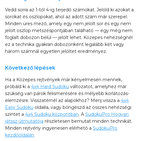
Vedd sorra az 1-től 4-ig terjedő számokat. Jelöld ki azokat a
sorokat és oszlopokat, ahol az adott szám már szerepel.
Minden üres mező, amely egy nem jelölt sor és egy nem
jelölt oszlop metszéspontjában található — egy még nem
foglalt dobozon belül — jelölt lehet. Közepes nehézségnél
ez a technika gyakran dobozonként legalább két vagy
három számnál egyetlen jelöltet eredményez.
Következő lépések
Ha a Közepes rejtvények már kényelmesen mennek,
próbáld ki a
4x4 Hard Sudoku
változatot, amelyhez már
szükség van párok felismerésére és mélyebb korlátozás-
elemzésre. Visszatérnél az alapokhoz? Menj vissza a
4x4
Easy Sudoku
oldalra, vagy böngészd az összes nehézségi
szintet a
4x4 Sudoku központban
. A
SudokuPro Hogyan
játssz útmutatója
részletesen bemutat minden technikát.
Minden rejtvény ingyenesen elérhető a
SudokuPro
kezdőoldalán
.