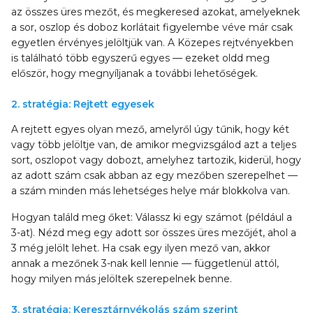
az összes üres mezőt, és megkeresed azokat, amelyeknek
a sor, oszlop és doboz korlátait figyelembe véve már csak
egyetlen érvényes jelöltjük van. A Közepes rejtvényekben
is található több egyszerű egyes — ezeket oldd meg
először, hogy megnyíljanak a további lehetőségek.
2. stratégia: Rejtett egyesek
A rejtett egyes olyan mező, amelyről úgy tűnik, hogy két
vagy több jelöltje van, de amikor megvizsgálod azt a teljes
sort, oszlopot vagy dobozt, amelyhez tartozik, kiderül, hogy
az adott szám csak abban az egy mezőben szerepelhet —
a szám minden más lehetséges helye már blokkolva van.
Hogyan találd meg őket: Válassz ki egy számot (például a
3-at). Nézd meg egy adott sor összes üres mezőjét, ahol a
3 még jelölt lehet. Ha csak egy ilyen mező van, akkor
annak a mezőnek 3-nak kell lennie — függetlenül attól,
hogy milyen más jelöltek szerepelnek benne.
3. stratégia: Keresztárnyékolás szám szerint