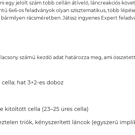
ni egy jelölt szám több cellán átívelő, láncreakciós köv
intű 6x6-os feladványok olyan szisztematikus, több lépé
 bármilyen rácsméretben. Játssz ingyenes Expert felad
alacsony számú kezdő adat határozza meg, ami összetet
6 cella; hat 3×2-es doboz
re kitöltött cella (23–25 üres cella)
eztelen triók, kényszerített láncok (egyszerű impliká