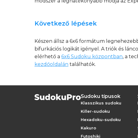
módszer a leghatékonyabb módja az Expe
Következő lépések
Készen állsz a 6x6 formátum legnehezebb
bifurkációs logikát igényel. A triók és lán
elérhető a
6x6 Sudoku központban
, a te
kezdőoldalán
találhatók.
Sudoku típusok
Klasszikus sudoku
Killer-sudoku
Hexadoku-sudoku
Kakuro
Futoshiki