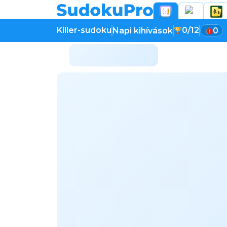
Killer-sudoku
0/12
Napi kihívások
0