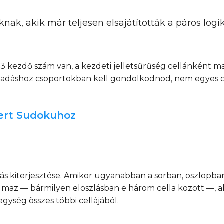
nak, akik már teljesen elsajátították a páros logik
 13 kezdő szám van, a kezdeti jelletsűrűség cellánként 
haladáshoz csoportokban kell gondolkodnod, nem egyes c
pert Sudokuhoz
ás kiterjesztése. Amikor ugyanabban a sorban, oszlopb
almaz — bármilyen eloszlásban e három cella között —,
egység összes többi cellájából.