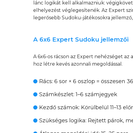
lánc logikát kell alkalmazniuk: végigkövet
elhelyezést véglegesítenék. Az Expert sz
legerősebb Sudoku-játékosokra jellemző,
A 6x6 Expert Sudoku jellemzői
A 6x6-os rácson az Expert nehézséget az 
hoz létre kevés azonnali megoldással.
Rács
: 6 sor × 6 oszlop = összesen 3
Számkészlet
: 1–6 számjegyek
Kezdő számok
: Körülbelül 11–13 elő
Szükséges logika
: Rejtett párok, m