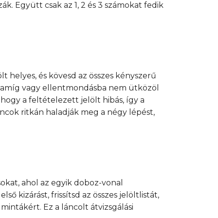
zák. Együtt csak az 1, 2 és 3 számokat fedik
ölt helyes, és kövesd az összes kényszerű
, amíg vagy ellentmondásba nem ütközöl
gy a feltételezett jelölt hibás, így a
láncok ritkán haladják meg a négy lépést,
okat, ahol az egyik doboz-vonal
kizárást, frissítsd az összes jelöltlistát,
intákért. Ez a láncolt átvizsgálási