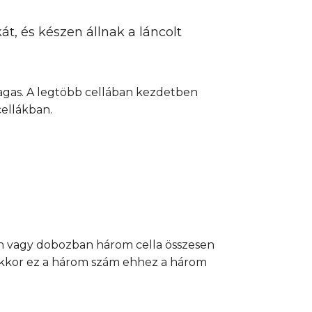
át, és készen állnak a láncolt
magas. A legtöbb cellában kezdetben
ellákban.
an vagy dobozban három cella összesen
 akkor ez a három szám ehhez a három