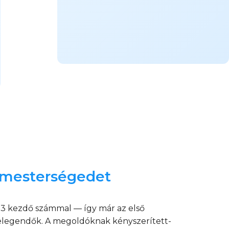
ő mesterségedet
–13 kezdő számmal — így már az első
n elegendők. A megoldóknak kényszerített-