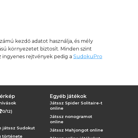
számú kezdő adatot használja, és mély
ú környezetet biztosít. Minden szint
z ingyenes rejtvények pedig a
SudokuPro
térkép
Egyéb játékok
hívások
Játssz Spider Solitaire-t
online
🏆0/12)
Játssz nonogramot
online
 játssz Sudokut
Játssz Mahjongot online
 története