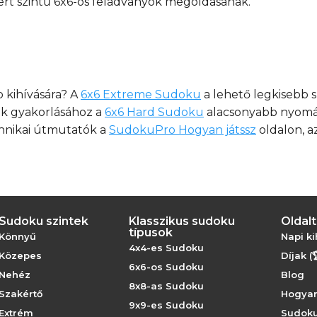
rt szintű 6x6-os feladványok megoldásának.
 kihívására? A
6x6 Extreme Sudoku
a lehető legkisebb 
cok gyakorlásához a
6x6 Hard Sudoku
alacsonyabb nyomás
chnikai útmutatók a
SudokuPro Hogyan játssz
oldalon, a
Sudoku szintek
Klasszikus sudoku
Oldal
típusok
Könnyű
Napi ki
4x4-es Sudoku
Közepes
Díjak (
6x6-os Sudoku
Nehéz
Blog
8x8-as Sudoku
Szakértő
Hogyan
9x9-es Sudoku
Extrém
Sudoku