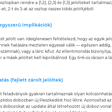
zlopban rendre a {1,2}, {2,3} és {1,3} jelölteket tartalmaz
et, 2-t és 3-at az oszlop összes többi jelöltjéből.
(egyszerű implikációk)
ét jelölt van. Ideiglenesen feltételezd, hogy az egyik jel
nnek hatására meztelen egyessé válik — egészen addig
ámnak), vagy a lánc kifut. Az ellentmondás bizonyítja, ho
 a másik jelöltet kell kipróbálnod. Egy 6×6-os rácson a 
ás (fejlett zárolt jelöltek)
ert feladványok gyakran tartalmaznak olyan kölcsönhatás
dos dobozban új illeszkedést hoz létre. Azonosítsd az első 
s dobozokat az update által létrehozott új doboz-vonal m