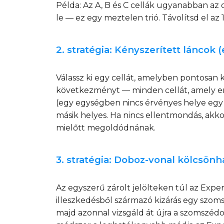
Példa: Az A, B és C cellák ugyanabban az os
le — ez egy meztelen trió. Távolítsd el az 1-
2. stratégia: Kényszerített láncok 
Válassz ki egy cellát, amelyben pontosan k
következményt — minden cellát, amely e
(egy egységben nincs érvényes helye egy sz
másik helyes. Ha nincs ellentmondás, akkor
mielőtt megoldódnának.
3. stratégia: Doboz-vonal kölcsönhat
Az egyszerű zárolt jelölteken túl az Exp
illeszkedésből származó kizárás egy szomszé
majd azonnal vizsgáld át újra a szomszédo