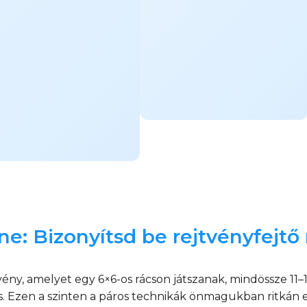
ne: Bizonyítsd be rejtvényfejt
vény, amelyet egy 6×6-os rácson játszanak, mindössze 11
res. Ezen a szinten a páros technikák önmagukban ritká