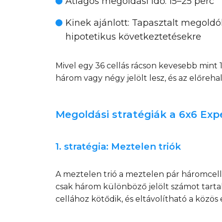
Átlagos megoldási idő
: 15–25 perc
Kinek ajánlott
: Tapasztalt megoldók
hipotetikus következtetésekre
Mivel egy 36 cellás rácson kevesebb mint
három vagy négy jelölt lesz, és az előre
Megoldási stratégiák a 6x6 Ex
1. stratégia: Meztelen triók
A meztelen trió a meztelen pár háromcell
csak három különböző jelölt számot tart
cellához kötődik, és eltávolítható a közös 