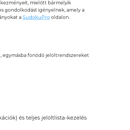
etkezményeit, mielőtt bármelyik
ses gondolkodást igényelnek, amely a
ványokat a
SudokuPro
oldalon.
t, egymásba fonódó jelöltrendszereket
ciók) és teljes jelöltlista-kezelés