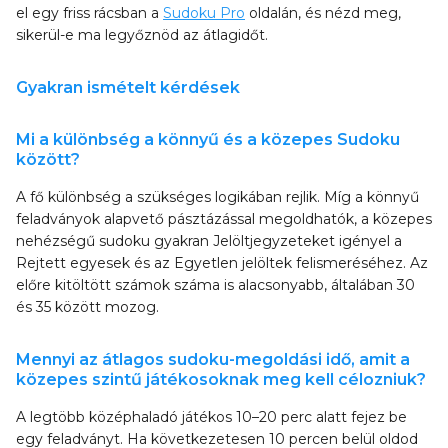
el egy friss rácsban a
Sudoku Pro
oldalán, és nézd meg,
sikerül-e ma legyőznöd az átlagidőt.
Gyakran ismételt kérdések
Mi a különbség a könnyű és a közepes Sudoku
között?
A fő különbség a szükséges logikában rejlik. Míg a könnyű
feladványok alapvető pásztázással megoldhatók, a közepes
nehézségű sudoku gyakran Jelöltjegyzeteket igényel a
Rejtett egyesek és az Egyetlen jelöltek felismeréséhez. Az
előre kitöltött számok száma is alacsonyabb, általában 30
és 35 között mozog.
Mennyi az átlagos sudoku-megoldási idő, amit a
közepes szintű játékosoknak meg kell célozniuk?
A legtöbb középhaladó játékos 10–20 perc alatt fejez be
egy feladványt. Ha következetesen 10 percen belül oldod