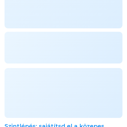
Szintlépés: sajátítsd el a közepes