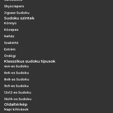
Skyscrapers
Jigsaw Sudoku
Sudoku szintek
Könnyű
Közepes
Nehéz
Szakértő
Extrém
Ördögi
Klasszikus sudoku típusok
4x4-es Sudoku
6x6-os Sudoku
8x8-as Sudoku
9x9-es Sudoku
12x12-es Sudoku
16x16-os Sudoku
Oldaltérkép
Napi kihívások