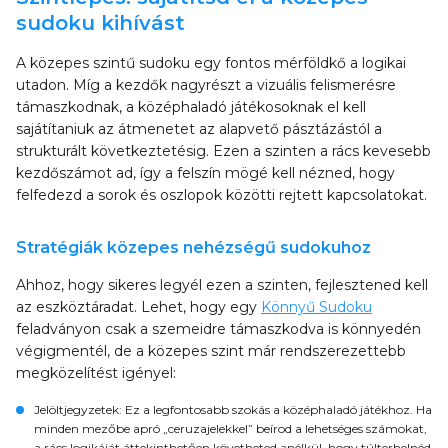
sudoku kihívást
A közepes szintű sudoku egy fontos mérföldkő a logikai
utadon. Míg a kezdők nagyrészt a vizuális felismerésre
támaszkodnak, a középhaladó játékosoknak el kell
sajátítaniuk az átmenetet az alapvető pásztázástól a
strukturált következtetésig. Ezen a szinten a rács kevesebb
kezdőszámot ad, így a felszín mögé kell nézned, hogy
felfedezd a sorok és oszlopok közötti rejtett kapcsolatokat.
Stratégiák közepes nehézségű sudokuhoz
Ahhoz, hogy sikeres legyél ezen a szinten, fejlesztened kell
az eszköztáradat. Lehet, hogy egy
Könnyű Sudoku
feladványon csak a szemeidre támaszkodva is könnyedén
végigmentél, de a közepes szint már rendszerezettebb
megközelítést igényel:
Jelöltjegyzetek
: Ez a legfontosabb szokás a középhaladó játékhoz. Ha
minden mezőbe apró „ceruzajelekkel” beírod a lehetséges számokat,
a rács logikáját áttekinthetően követheted anélkül, hogy túlterhelnéd