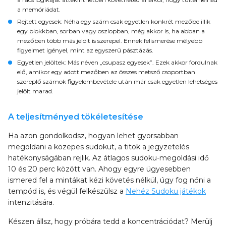
a memóriádat.
Rejtett egyesek
: Néha egy szám csak egyetlen konkrét mezőbe illik
egy blokkban, sorban vagy oszlopban, még akkor is, ha abban a
mezőben több más jelölt is szerepel. Ennek felismerése mélyebb
figyelmet igényel, mint az egyszerű pásztázás.
Egyetlen jelöltek
: Más néven „csupasz egyesek”. Ezek akkor fordulnak
elő, amikor egy adott mezőben az összes metsző csoportban
szereplő számok figyelembevétele után már csak egyetlen lehetséges
jelölt marad.
A teljesítményed tökéletesítése
Ha azon gondolkodsz, hogyan lehet gyorsabban
megoldani a közepes sudokut, a titok a jegyzetelés
hatékonyságában rejlik. Az átlagos sudoku-megoldási idő
10 és 20 perc között van. Ahogy egyre ügyesebben
ismered fel a mintákat kézi követés nélkül, úgy fog nőni a
tempód is, és végül felkészülsz a
Nehéz Sudoku játékok
intenzitására.
Készen állsz, hogy próbára tedd a koncentrációdat? Merülj