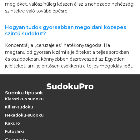
meg őket, valószínűleg készen állsz a nehezebb nehézségi
szintekre való továbblépésre.
Hogyan tudok gyorsabban megoldani közepes
szintű sudokut?
Koncentrálj a „ceruzajeles” hatékonyságodra. Ha
megtanulod gyorsan kizárni a jelölteket a teljes sorokban
és oszlopokban, könnyebben észreveszed az Egyetlen
jelölteket, ami jelentősen csökkenti a teljes megoldási időt.
Sudoku típusok
Klasszikus sudoku
Killer-sudoku
Hexadoku-sudoku
Kakuro
Futoshiki
Calcudoku