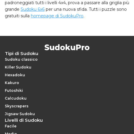
padroneggiati tutti i livelli 4x4, prova a passare alla griglia più
grande
Sudoku 6x6
per una nuova sfida. Tutti i puzzle sono
gratuiti sulla
homepage di SudokuPro
.
Tipi di Sudoku
Sudoku classico
Killer Sudoku
Hexadoku
Kakuro
Futoshiki
Calcudoku
Skyscrapers
Jigsaw Sudoku
Livelli di Sudoku
Facile
Medio