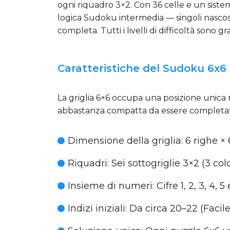
ogni riquadro 3×2. Con 36 celle e un sistem
logica Sudoku intermedia — singoli nascost
completa. Tutti i livelli di difficoltà sono gr
Caratteristiche del Sudoku 6x6
La griglia 6×6 occupa una posizione unica 
abbastanza compatta da essere completata
Dimensione della griglia
: 6 righe ×
Riquadri
: Sei sottogriglie 3×2 (3 co
Insieme di numeri
: Cifre 1, 2, 3, 4, 5
Indizi iniziali
: Da circa 20–22 (Facil