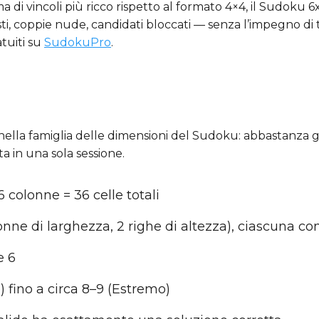
a di vincoli più ricco rispetto al formato 4×4, il Sudoku 6
i, coppie nude, candidati bloccati — senza l’impegno di 
atuiti su
SudokuPro
.
nella famiglia delle dimensioni del Sudoku: abbastanza g
 in una sola sessione.
 6 colonne = 36 celle totali
lonne di larghezza, 2 righe di altezza), ciascuna con 
 e 6
e) fino a circa 8–9 (Estremo)