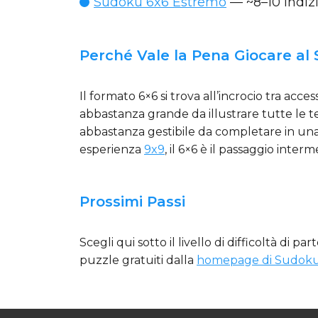
Sudoku 6x6 Estremo
— ~8–10 indizi
Perché Vale la Pena Giocare al
Il formato 6×6 si trova all’incrocio tra acces
abbastanza grande da illustrare tutte le 
abbastanza gestibile da completare in una 
esperienza
9x9
, il 6×6 è il passaggio inter
Prossimi Passi
Scegli qui sotto il livello di difficoltà di pa
puzzle gratuiti dalla
homepage di Sudok