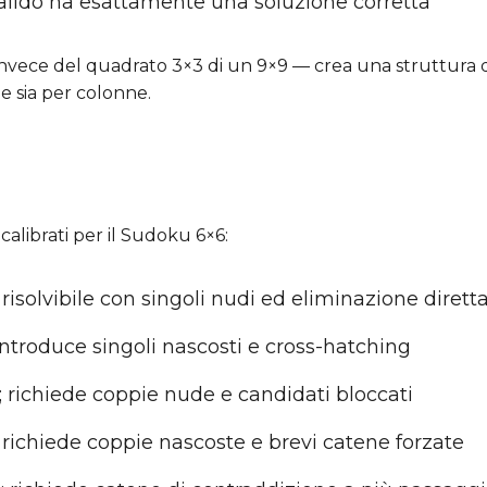
valido ha esattamente una soluzione corretta
invece del quadrato 3×3 di un 9×9 — crea una struttura d
 sia per colonne.
 calibrati per il Sudoku 6×6:
risolvibile con singoli nudi ed eliminazione dirett
 introduce singoli nascosti e cross-hatching
; richiede coppie nude e candidati bloccati
; richiede coppie nascoste e brevi catene forzate