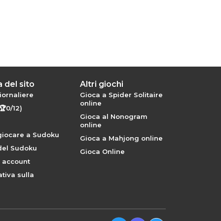
 del sito
Altri giochi
iornaliere
Gioca a Spider Solitaire
online
🏆0/12)
Gioca al Nonogram
online
iocare a Sudoku
Gioca a Mahjong online
 del Sudoku
Gioca Online
a account
tiva sulla