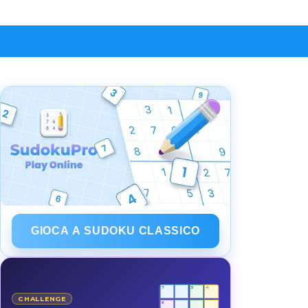
GIOCA A SUDOKU CLASSICO
7
5
4
CHALLENGE
6