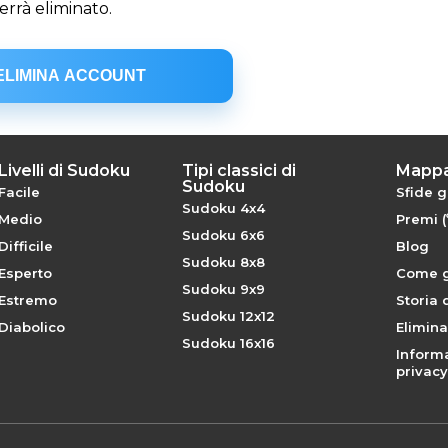
errà eliminato.
ELIMINA ACCOUNT
Livelli di Sudoku
Tipi classici di
Mappa
Sudoku
Facile
Sfide g
Sudoku 4x4
Medio
Premi (
Sudoku 6x6
Difficile
Blog
Sudoku 8x8
Esperto
Come g
Sudoku 9x9
Estremo
Storia
Sudoku 12x12
Diabolico
Elimin
Sudoku 16x16
Informa
privacy