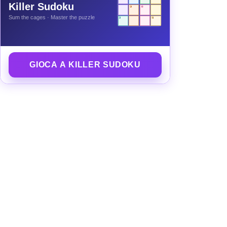
Killer Sudoku
9
8
Sum the cages · Master the puzzle
3
11
GIOCA A KILLER SUDOKU