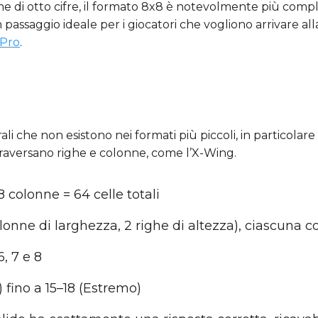
e di otto cifre, il formato 8x8 è notevolmente più comple
n passaggio ideale per i giocatori che vogliono arrivare
Pro
.
ali che non esistono nei formati più piccoli, in particola
raversano righe e colonne, come l’X-Wing.
 8 colonne = 64 celle totali
olonne di larghezza, 2 righe di altezza), ciascuna co
 6, 7 e 8
) fino a 15–18 (Estremo)