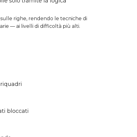
le solo tramite la logica
 sulle righe, rendendo le tecniche di
— ai livelli di difficoltà più alti.
 riquadri
ti bloccati