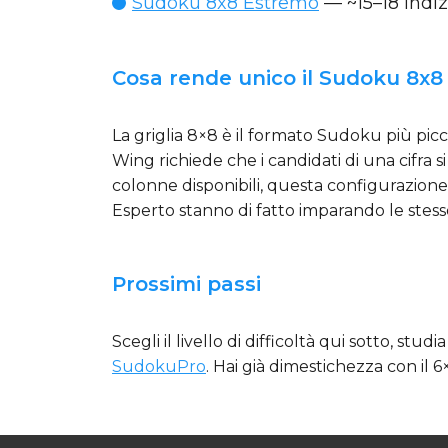
Sudoku 8x8 Estremo
— ~15–18 indiz
Cosa rende unico il Sudoku 8x8
La griglia 8×8 è il formato Sudoku più picc
Wing richiede che i candidati di una cifra
colonne disponibili, questa configurazion
Esperto stanno di fatto imparando le stesse
Prossimi passi
Scegli il livello di difficoltà qui sotto, stu
SudokuPro
. Hai già dimestichezza con il 6