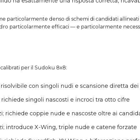
alido ha esattamente una risposta corretta, ricavabi
me particolarmente denso di schemi di candidati allineati
dro particolarmente efficaci — e particolarmente necessarie 
 calibrati per il Sudoku 8x8:
risolvibile con singoli nudi e scansione diretta dei
richiede singoli nascosti e incroci tra otto cifre
; richiede coppie nude e nascoste oltre ai candida
i; introduce X-Wing, triple nude e catene forzate