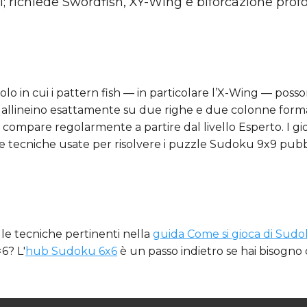
i; richiede Swordfish, XY-Wing e biforcazione pro
olo in cui i pattern fish — in particolare l’X-Wing — pos
 si allineino esattamente su due righe e due colonne for
e compare regolarmente a partire dal livello Esperto. I 
 tecniche usate per risolvere i puzzle Sudoku 9x9 pubblica
dia le tecniche pertinenti nella
guida Come si gioca di Sud
×6? L'
hub Sudoku 6x6
è un passo indietro se hai bisogno d