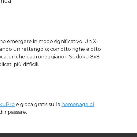
fonda
sono emergere in modo significativo. Un X-
mando un rettangolo; con otto righe e otto
giocatori che padroneggiano il Sudoku 8x8
ti più difficili.
okuPro
e gioca gratis sulla
homepage di
i ripassare.