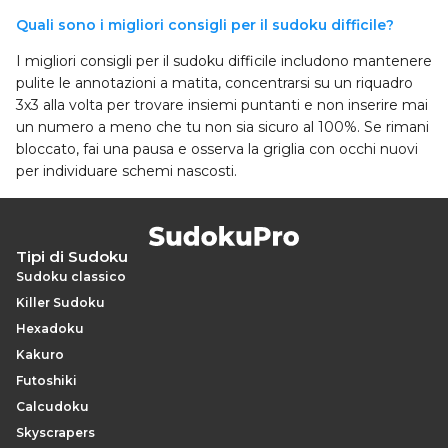
Quali sono i migliori consigli per il sudoku difficile?
I migliori consigli per il sudoku difficile includono mantenere
pulite le annotazioni a matita, concentrarsi su un riquadro
3x3 alla volta per trovare insiemi puntanti e non inserire mai
un numero a meno che tu non sia sicuro al 100%. Se rimani
bloccato, fai una pausa e osserva la griglia con occhi nuovi
per individuare schemi nascosti.
Tipi di Sudoku
Sudoku classico
Killer Sudoku
Hexadoku
Kakuro
Futoshiki
Calcudoku
Skyscrapers