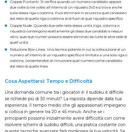
Coppie Puntanti
: Si verifica quando un numero candidato appare
due volte (o tre volte) all’interno di un riquadro 3x3 e si trova anche
sulla stessa riga o colonna. Puoi eliminare in sicurezza quel candidato
dal resto di quella riga o colonna al di fuori di quel riquadro specifico.
Coppie Nude
: Quando due celle nella stessa unità (riga, colonna o
riquadro) contengono esattamente gli stessi due candidati e nessun
altro, quei due numeri possono essere eliminati da tutte le altre celle di
quell’unità.
Riduzione Box-Linea
: Una tecnica potente in cui la collocazione di un
numero all’interno di un riquadro specifico è limitata a una sola riga o
colonna, consentendoti di rimuovere quel numero come candidato
dal resto di quella linea.
Cosa Aspettarsi: Tempo e Difficoltà
Una domanda comune tra i giocatori è: il sudoku è difficile
se richiede più di 30 minuti? La risposta dipende dalla tua
esperienza. Il tempo medio che gli appassionati impiegano
si colloca in genere tra 20 e 45 minuti. Anche se i
principianti possono inizialmente avere difficoltà con come
risolvere schemi di sudoku difficili, una pratica costante con
queste tecniche avanzate farà migliorare la tua velocità. Se