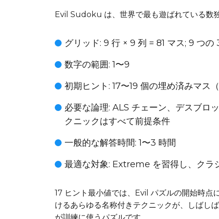
Evil Sudoku は、世界で最も遊ばれてい
グリッド
: 9 行 × 9 列 = 81 マス; 9 
数字の範囲
: 1〜9
初期ヒント
: 17〜19 個の埋め済みマ
必要な論理
: ALS チェーン、デスブ
クニックはすべて前提条件
一般的な解答時間
: 1〜3 時間
最適な対象
: Extreme を習得し
17 ヒント最小値では、Evil パズルの開始
けるあらゆる名称付きテクニックが、しばしば
が訓練に使うパズルです。