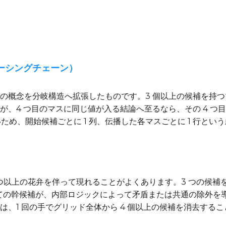
ォーシングチェーン）
の概念を分岐構造へ拡張したものです。3 個以上の候補を持
が、4 つ目のマスに同じ値が入る結論へ至るなら、その 4 つ
いため、開始候補ごとに 1 列、伝播した各マスごとに 1 行と
ムは 3 つ以上の花弁を伴って現れることがよくあります。3 つの
すべての幹候補が、内部ロジックによって矛盾または共通の除外
、1 回の手でグリッド全体から 4 個以上の候補を消去する