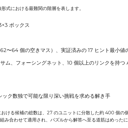
る数独形式における最難関の階層を表します。
つの 3×3 ボックス
ス（62〜64 個の空きマス）、実証済みの 17 ヒント最小
ロッサム、フォーシングネット、10 個以上のリンクを持つ
、クラシック数独で可能な限り深い挑戦を求める解き手
時点における候補の総数は、27 のユニットに分散した約 400 
組み合わせて適用され、パズルから解答へ至る道筋はめったに