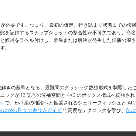
の二分岐が必要です。つまり、最初の仮定、行き詰まり状態までの伝
態を記録するスナップショットの整合性が不可欠であり、命名
と候補をラベル付けし、矛盾または解決が発生した伝播の深さ
す。
な競技解きの基準となる、最難関のクラシック数独形式を制覇し
クが 12 記号の候補空間と 4×3 のボックス構成へ拡張され
ku
で、Evil 級の推論へと拡張されるジェリーフィッシュと A
SudokuPro の遊び方ガイド
で高度なテクニックを学び、
Su