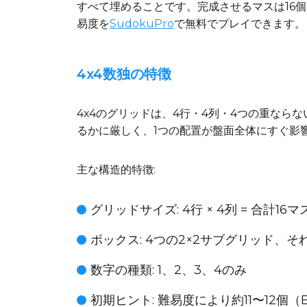
すべて埋めることです。完成させるマスは16
易度を
SudokuPro
で無料でプレイできます。
4x4数独の特徴
4x4のグリッドは、4行・4列・4つの重ならな
るかに厳しく、1つの配置が盤面全体にすぐ影
主な構造的特徴:
グリッドサイズ
: 4行 × 4列 = 合計16マ
ボックス
: 4つの2×2サブグリッド、
数字の種類
: 1、2、3、4のみ
初期ヒント
: 難易度により約11〜12個（