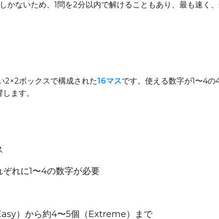
個しかないため、1問を2分以内で解けることもあり、最も速く
い2×2ボックスで構成された
16マス
です。使える数字が1〜4の
響します。
ス
それぞれに1〜4の数字が必要
Easy）から約4〜5個（Extreme）まで