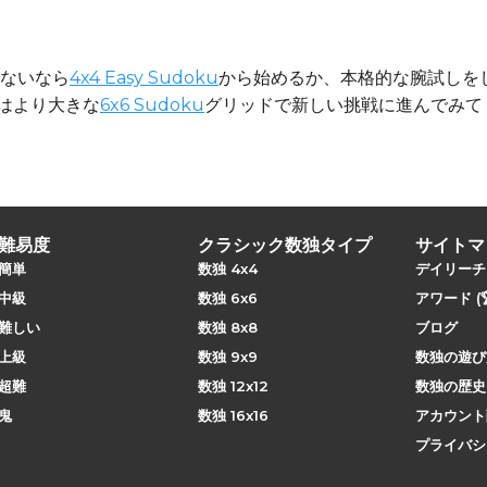
ないなら
4x4 Easy Sudoku
から始めるか、本格的な腕試しを
次はより大きな
6x6 Sudoku
グリッドで新しい挑戦に進んでみて
難易度
クラシック数独タイプ
サイトマ
簡単
数独 4x4
デイリーチ
中級
数独 6x6
アワード (🏆
難しい
数独 8x8
ブログ
上級
数独 9x9
数独の遊び
超難
数独 12x12
数独の歴史
鬼
数独 16x16
アカウント
プライバシ