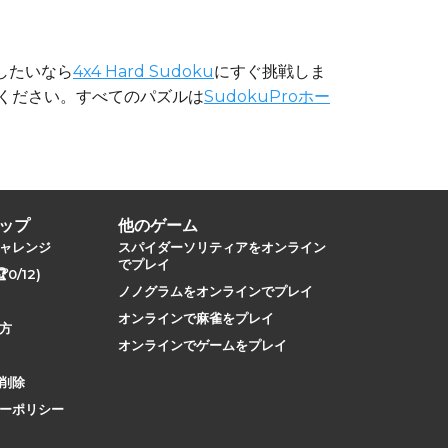
したいなら
4x4 Hard Sudoku
にすぐ挑戦しま
ください。すべてのパズルは
SudokuProホー
ップ
他のゲーム
ャレンジ
スパイダーソリティアをオンライン
でプレイ
0/12)
ノノグラムをオンラインでプレイ
オンラインで麻雀をプレイ
方
オンラインでゲームをプレイ
削除
ーポリシー