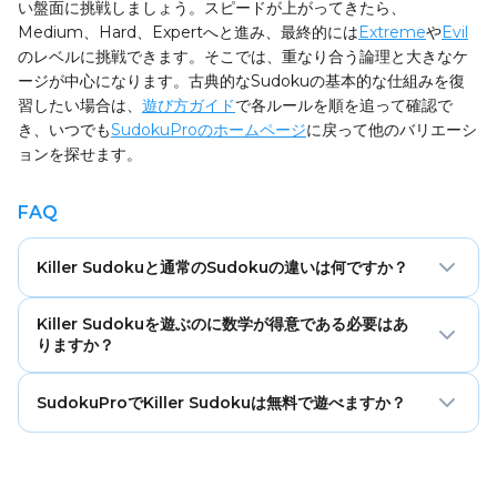
い盤面に挑戦しましょう。スピードが上がってきたら、
Medium、Hard、Expertへと進み、最終的には
Extreme
や
Evil
のレベルに挑戦できます。そこでは、重なり合う論理と大きなケ
ージが中心になります。古典的なSudokuの基本的な仕組みを復
習したい場合は、
遊び方ガイド
で各ルールを順を追って確認で
き、いつでも
SudokuProのホームページ
に戻って他のバリエーシ
ョンを探せます。
FAQ
Killer Sudokuと通常のSudokuの違いは何ですか？
通常のSudokuでは、最初の手がかりとしていくつかの数字
Killer Sudokuを遊ぶのに数学が得意である必要はあ
があらかじめ配置されています。Killer Sudokuでは、それ
りますか？
らの手がかりの大半またはすべてがケージ、つまり目標合計
を持つ点線のマスのグループに置き換えられ、さらに1つの
いいえ。Killer Sudokuで使う計算は小さな数字の足し算だ
SudokuProでKiller Sudokuは無料で遊べますか？
ケージ内で同じ数字を重複させないというルールが加わりま
けで、そのほとんどは「キラーの組み合わせ」の簡単な表で
す。解き方は、合計に関する計算上の推論と、行・列・ボッ
確認できます。パズルの本質は論理であり、数学は各ケージ
はい。SudokuProのKiller Sudokuパズルはすべて完全無料
クスの古典的な論理を組み合わせることです。
に合法的に入れられる数字を絞り込むためのものです。
で、6つの難易度すべてで無制限に遊べ、登録も不要です。
解いている間は、メモ、元に戻す、エラーチェックなどの内