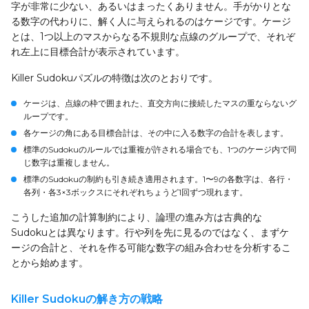
字が非常に少ない、あるいはまったくありません。手がかりとな
る数字の代わりに、解く人に与えられるのはケージです。ケージ
とは、1つ以上のマスからなる不規則な点線のグループで、それぞ
れ左上に目標合計が表示されています。
Killer Sudokuパズルの特徴は次のとおりです。
ケージ
は、点線の枠で囲まれた、直交方向に接続したマスの重ならないグ
ループです。
各ケージの角にある
目標合計
は、その中に入る数字の合計を表します。
標準のSudokuのルールでは重複が許される場合でも、
1つのケージ内で同
じ数字は重複しません
。
標準のSudokuの制約も引き続き適用されます。1〜9の各数字は、各行・
各列・各3×3ボックスにそれぞれちょうど1回ずつ現れます。
こうした追加の計算制約により、論理の進み方は古典的な
Sudokuとは異なります。行や列を先に見るのではなく、まずケ
ージの合計と、それを作る可能な数字の組み合わせを分析するこ
とから始めます。
Killer Sudokuの解き方の戦略