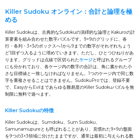
Killer Sudoku オンライン：合計と論理を極
める
Killer Sudokuは、古典的なSudokuの演繹的な論理とKakuroの計
算要素を組み合わせた数字パズルです。9×9のグリッドに、各
行・各列・3×3のボックスへ1から9までの数字がそれぞれちょう
ど1回ずつ入るように埋めていきます。ただし、ひとつひねりがあ
ります。グリッドは点線で区切られた
ケージ
と呼ばれるグループ
にも分かれており、各ケージ内の数字の合計は、角に書かれた小
さな目標値と一致しなければなりません。1つのケージ内で同じ数
字を重複させることはできません。SudokuProでは、登録不要
で、EasyからEvilまであらゆる難易度のKiller Sudokuパズルを無
制限に無料で遊べます。
Killer Sudokuの特徴
Killer Sudokuは、Sumdoku、Sum Sudoku、
Samunamupureとも呼ばれることがあり、見慣れた9×9の盤面
を9つの3×3領域に分けたままですが、通常は最初に与えられる数