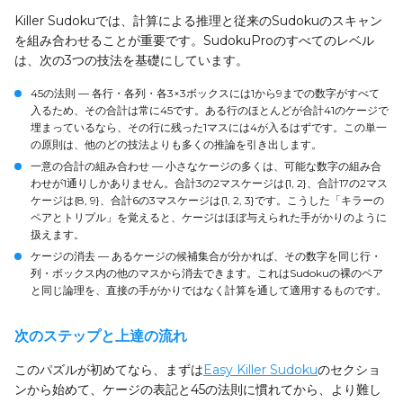
Killer Sudokuでは、計算による推理と従来のSudokuのスキャン
を組み合わせることが重要です。SudokuProのすべてのレベル
は、次の3つの技法を基礎にしています。
45の法則
— 各行・各列・各3×3ボックスには1から9までの数字がすべて
入るため、その合計は常に45です。ある行のほとんどが合計41のケージで
埋まっているなら、その行に残った1マスには4が入るはずです。この単一
の原則は、他のどの技法よりも多くの推論を引き出します。
一意の合計の組み合わせ
— 小さなケージの多くは、可能な数字の組み合
わせが1通りしかありません。合計3の2マスケージは{1, 2}、合計17の2マス
ケージは{8, 9}、合計6の3マスケージは{1, 2, 3}です。こうした「キラーの
ペアとトリプル」を覚えると、ケージはほぼ与えられた手がかりのように
扱えます。
ケージの消去
— あるケージの候補集合が分かれば、その数字を同じ行・
列・ボックス内の他のマスから消去できます。これはSudokuの
裸のペア
と同じ論理を、直接の手がかりではなく計算を通して適用するものです。
次のステップと上達の流れ
このパズルが初めてなら、まずは
Easy Killer Sudoku
のセクショ
ンから始めて、ケージの表記と45の法則に慣れてから、より難し