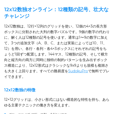
12x12数独オンライン：12種類の記号、壮大な
チャレンジ
12x12数独は、12行×12列のグリッドを使い、12個の4×3の長方形
ボックスに分割された大判の数字パズルです。9個の数字の代わり
に、解く人は12種類の記号を使います。通常は1〜9の数字に加え
て、3つの追加文字（A、B、C、または実装によっては10、11、
12）を用い、各行・各列・各4×3ボックスにそれぞれの記号をち
ょうど1回ずつ配置します。144マス、12種類の記号、そして横方
向と縦方向の両方に同時に独特の制約パターンを生み出すボック
ス構造により、12x12形式はクラシックな9x9よりも規模も複雑さ
も大きく上回ります。すべての難易度を
SudokuPro
で無料でプレ
イできます。
12x12数独の特徴
12×12グリッドは、小さい形式にはない構造的な特性を持ち、あら
ゆる主要テクニックの働き方を変えます。