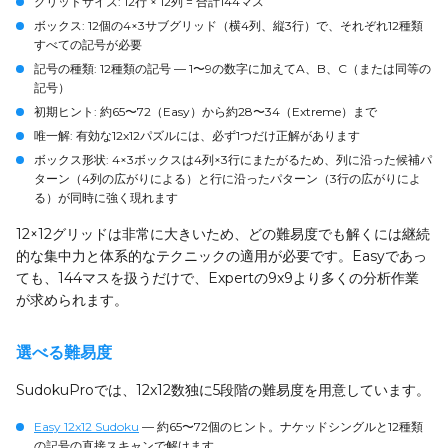
グリッドサイズ
: 12行 × 12列 = 合計144マス
ボックス
: 12個の4×3サブグリッド（横4列、縦3行）で、それぞれ12種類
すべての記号が必要
記号の種類
: 12種類の記号 — 1〜9の数字に加えてA、B、C（または同等の
記号）
初期ヒント
: 約65〜72（Easy）から約28〜34（Extreme）まで
唯一解
: 有効な12x12パズルには、必ず1つだけ正解があります
ボックス形状
: 4×3ボックスは4列×3行にまたがるため、列に沿った候補パ
ターン（4列の広がりによる）と行に沿ったパターン（3行の広がりによ
る）が同時に強く現れます
12×12グリッドは非常に大きいため、どの難易度でも解くには継続
的な集中力と体系的なテクニックの適用が必要です。Easyであっ
ても、144マスを扱うだけで、Expertの9x9より多くの分析作業
が求められます。
選べる難易度
SudokuProでは、12x12数独に5段階の難易度を用意しています。
Easy 12x12 Sudoku
— 約65〜72個のヒント。ナケッドシングルと12種類
の記号の直接スキャンで解けます