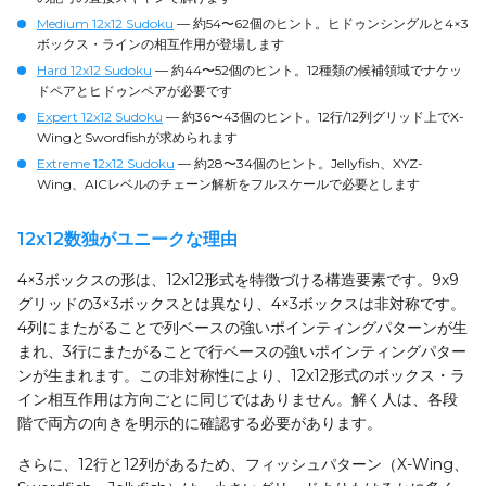
Medium 12x12 Sudoku
— 約54〜62個のヒント。ヒドゥンシングルと4×3
ボックス・ラインの相互作用が登場します
Hard 12x12 Sudoku
— 約44〜52個のヒント。12種類の候補領域でナケッ
ドペアとヒドゥンペアが必要です
Expert 12x12 Sudoku
— 約36〜43個のヒント。12行/12列グリッド上でX-
WingとSwordfishが求められます
Extreme 12x12 Sudoku
— 約28〜34個のヒント。Jellyfish、XYZ-
Wing、AICレベルのチェーン解析をフルスケールで必要とします
12x12数独がユニークな理由
4×3ボックスの形は、12x12形式を特徴づける構造要素です。9x9
グリッドの3×3ボックスとは異なり、4×3ボックスは非対称です。
4列にまたがることで列ベースの強いポインティングパターンが生
まれ、3行にまたがることで行ベースの強いポインティングパター
ンが生まれます。この非対称性により、12x12形式のボックス・ラ
イン相互作用は方向ごとに同じではありません。解く人は、各段
階で両方の向きを明示的に確認する必要があります。
さらに、12行と12列があるため、フィッシュパターン（X-Wing、