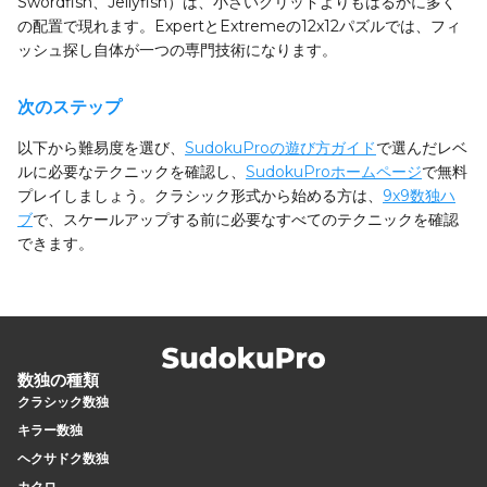
Swordfish、Jellyfish）は、小さいグリッドよりもはるかに多く
の配置で現れます。ExpertとExtremeの12x12パズルでは、フィ
ッシュ探し自体が一つの専門技術になります。
次のステップ
以下から難易度を選び、
SudokuProの遊び方ガイド
で選んだレベ
ルに必要なテクニックを確認し、
SudokuProホームページ
で無料
プレイしましょう。クラシック形式から始める方は、
9x9数独ハ
ブ
で、スケールアップする前に必要なすべてのテクニックを確認
できます。
数独の種類
クラシック数独
キラー数独
ヘクサドク数独
カクロ