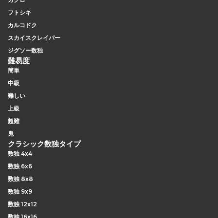
フトシキ
カルコドク
スカイスクレイパー
ジグソー数独
難易度
簡単
中級
難しい
上級
超難
鬼
クラシック数独タイプ
数独 4x4
数独 6x6
数独 8x8
数独 9x9
数独 12x12
数独 16x16