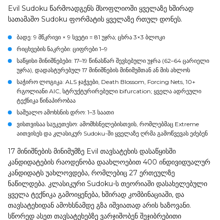
Evil Sudoku წარმოადგენს მსოფლიოში ყველაზე ხშირად
სათამაშო Sudoku ფორმატის ყველაზე რთულ დონეს.
ბადე
: 9 მწკრივი × 9 სვეტი = 81 უჯრა; ცხრა 3×3 ბლოკი
რიცხვების ნაკრები
: ციფრები 1–9
საწყისი მინიშნებები
: 17–19 წინასწარ შევსებული უჯრა (62–64 ცარიელი
უჯრა), დადასტურებულ 17 მინიშნების მინიმუმთან ან მის ახლოს
საჭირო ლოგიკა
: ALS ჯაჭვები, Death Blossom, Forcing Nets, 10+
რგოლიანი AIC, სტრუქტურირებული bifurcation; ყველა ადრეული
ტექნიკა წინაპირობაა
საშუალო ამოხსნის დრო
: 1–3 საათი
ვისთვისაა საუკეთესო
: ამომხსნელებისთვის, რომლებმაც Extreme
აითვისეს და კლასიკურ Sudoku-ში ყველაზე ღრმა გამოწვევას ეძებენ
17 მინიშნების მინიმუმზე Evil თავსატეხის დასაწყისში
კანდიდატების რაოდენობა დაახლოებით 400 ინდივიდუალურ
კანდიდატს უახლოვდება, რომლებიც 27 ერთეულზე
ნაწილდება. კლასიკური Sudoku-ს თეორიაში დასახელებული
ყველა ტექნიკა გამოიყენება, ხშირად კომბინაციაში, და
თავსატეხიდან ამოხსნამდე გზა იშვიათად არის ხაზოვანი.
სწორედ ასეთ თავსატეხებზე ვარჯიშობენ შეჯიბრებითი