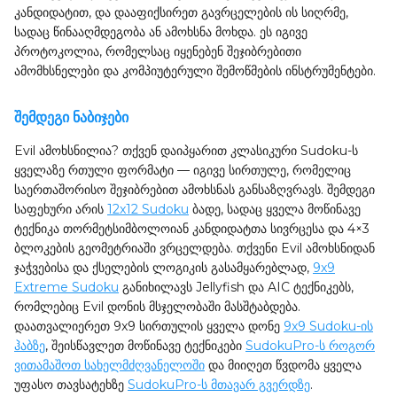
კანდიდატით, და დააფიქსირეთ გავრცელების ის სიღრმე,
სადაც წინააღმდეგობა ან ამოხსნა მოხდა. ეს იგივე
პროტოკოლია, რომელსაც იყენებენ შეჯიბრებითი
ამომხსნელები და კომპიუტერული შემოწმების ინსტრუმენტები.
შემდეგი ნაბიჯები
Evil ამოხსნილია? თქვენ დაიპყარით კლასიკური Sudoku-ს
ყველაზე რთული ფორმატი — იგივე სირთულე, რომელიც
საერთაშორისო შეჯიბრებით ამოხსნას განსაზღვრავს. შემდეგი
საფეხური არის
12x12 Sudoku
ბადე, სადაც ყველა მოწინავე
ტექნიკა თორმეტსიმბოლოიან კანდიდატთა სივრცესა და 4×3
ბლოკების გეომეტრიაში ვრცელდება. თქვენი Evil ამოხსნიდან
ჯაჭვებისა და ქსელების ლოგიკის გასამყარებლად,
9x9
Extreme Sudoku
განიხილავს Jellyfish და AIC ტექნიკებს,
რომლებიც Evil დონის მსჯელობაში მასშტაბდება.
დაათვალიერეთ 9x9 სირთულის ყველა დონე
9x9 Sudoku-ის
ჰაბზე
, შეისწავლეთ მოწინავე ტექნიკები
SudokuPro-ს როგორ
ვითამაშოთ სახელმძღვანელოში
და მიიღეთ წვდომა ყველა
უფასო თავსატეხზე
SudokuPro-ს მთავარ გვერდზე
.