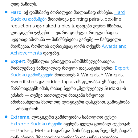
დიდ ნაწილს.
Hard
. აქ დამხმარე ბორბლები მთლიანად იხსნება.
Hard
Sudoku თამაშები
მოითხოვს pointing pairs-ს, box-line
reduction-ს და naked triples-ს. დაფები უფრო მწირია,
ლოგიკური ჯაჭვები — უფრო გრძელი. რთული ბადის
სუფთად ამოხსნა — მინიშნებების გარეშე — ნამდვილი
მიღწევაა, რომლის აღრიცხვაც ღირს თქვენს
Awards and
Achievements
დაფაზე.
Expert
. შექმნილია ერთგული ამომხსნელებისთვის,
რომლებსაც ნამდვილად რთული თავსატეხი სურთ.
Expert
Sudoku გამოწვევები
მოითხოვს X-Wing-ის, Y-Wing-ის,
Swordfish-ის და hidden triples-ის ფლობას. ეს ბადეები
წარმოადგენს იმას, რასაც ბევრი „შეუძლებელ Sudoku“-ს
ეძახის — თუმცა თითოეული მათგანი სრულად
ამოსახსნელია მხოლოდ ლოგიკური დასკვნით. გამოცნობა
— არასდროს.
Extreme
. ლოგიკური გამძლეობის საბოლოო ტესტი.
Extreme Sudoku რეჟიმი
იყენებს ყველა ცნობილ ტექნიკას
— Packing Method-იდან და მოწინავე ციფრულ წესებიდან
დაწყებული, მრავალსაფეხურიანი დასკვნის ჯაჭვებით,