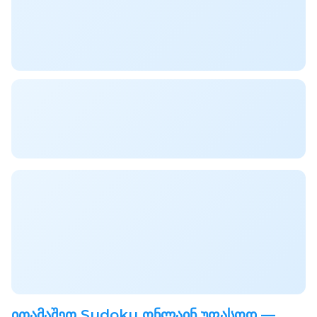
ითამაშეთ Sudoku ონლაინ უფასოდ —