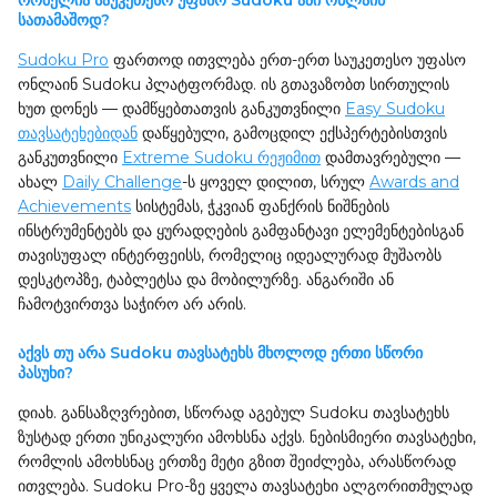
რომელია საუკეთესო უფასო Sudoku აპი ონლაინ
სათამაშოდ?
Sudoku Pro
ფართოდ ითვლება ერთ-ერთ საუკეთესო უფასო
ონლაინ Sudoku პლატფორმად. ის გთავაზობთ სირთულის
ხუთ დონეს — დამწყებთათვის განკუთვნილი
Easy Sudoku
თავსატეხებიდან
დაწყებული, გამოცდილ ექსპერტებისთვის
განკუთვნილი
Extreme Sudoku რეჟიმით
დამთავრებული —
ახალ
Daily Challenge
-ს ყოველ დილით, სრულ
Awards and
Achievements
სისტემას, ჭკვიან ფანქრის ნიშნების
ინსტრუმენტებს და ყურადღების გამფანტავი ელემენტებისგან
თავისუფალ ინტერფეისს, რომელიც იდეალურად მუშაობს
დესკტოპზე, ტაბლეტსა და მობილურზე. ანგარიში ან
ჩამოტვირთვა საჭირო არ არის.
აქვს თუ არა Sudoku თავსატეხს მხოლოდ ერთი სწორი
პასუხი?
დიახ. განსაზღვრებით, სწორად აგებულ Sudoku თავსატეხს
ზუსტად ერთი უნიკალური ამოხსნა აქვს. ნებისმიერი თავსატეხი,
რომლის ამოხსნაც ერთზე მეტი გზით შეიძლება, არასწორად
ითვლება. Sudoku Pro-ზე ყველა თავსატეხი ალგორითმულად