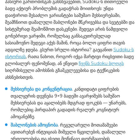
პასიური გართობისგან განსხვავებით, Sudoku-ს თითოეული
ბადე აქტიურ პრობლემის გადაჭრას მოითხოვს: უნდა
დაიჭიროთ შესაძლო ვარიანტები სამუშაო მეხსიერებაში,
შეამჩნიოთ დამალული შაბლონები მწკრივებსა და სვეტებში და
სისტემურად შეამოწმოთ დასკვნები. შედეგი არის ნამდვილი
გონებრივი ვარჯიში, რომელსაც განსაკუთრებულად
სასიამოვნო შედეგი აქვს მაშინ, როცა ბოლო ციფრი თავის
ადგილზე ჯდება. გსურთ სრული ისტორია? გაეცანით
Sudoku-ს
ისტორიას
, რათა ნახოთ, როგორ იქცა მარტივი რიცხვითი ბადე
გლობალურ ფენომენად, ან ეწვიეთ
ჩვენს Sudoku ბლოგს
სიღრმისეული ამოხსნის გზამკვლევებისა და ტექნიკების
ახსნებისთვის.
მეხსიერება და კონცენტრაცია
. კანდიდატი ციფრების
თვალყურის დევნება 9×9 ბადეში ავარჯიშებს სამუშაო
მეხსიერებას და აყალიბებს მდგრად ფოკუსს — უნარებს,
რომლებიც პირდაპირ გადადის რეალურ კოგნიტიურ
ამოცანებზე.
შაბლონების ამოცნობა
. რეგულარული მოთამაშეები
ავითარებენ ინტუიციას შიშველი წყვილების, დამალული
ერთეულებისა და ისეთი მოწინავე ფორმაციების