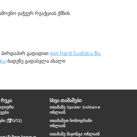
ამოვნო ჯაჭვურ რეაქციას ქმნის.
ნ პირდაპირ გადადით
4x4 Hard Sudoku-ზე
,
oku
ბადეზე გადასვლა ახალი
 რუკა
სხვა თამაშები
დღიური
ითამაშე Spider Solitaire
ვები
ონლაინ
ი (🏆0/12)
ითამაშეთ ნონოგრამი
ონლაინ
ითამაშე მაჯონგი ონლაინ