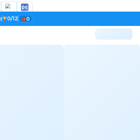
0/12
ი
0