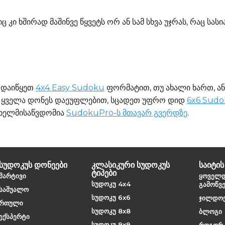
კი ხშირად მაშინვე წყვეტს ორ ან სამ სხვა უჯრას, რაც სასი
? დაიწყეთ
4x4 Easy Sudoku
ფორმატით, თუ ახალი ხართ, ა
ს ყველა დონეს დაეუფლებით, სცადეთ უფრო დიდ
6x6 Sud
 ხელმისაწვდომია
SudokuPro-ს მთავარ გვერდზე
.
სუდოკუს დონეები
კლასიკური სუდოკუს
საიტის
ტიპები
მარტივი
ყოველ
სუდოკუ 4x4
გამოწვე
საშუალო
სუდოკუ 6x6
ჯილდოებ
რთული
სუდოკუ 8x8
ბლოგი
ექსპერტი
სუდოკუ 9x9