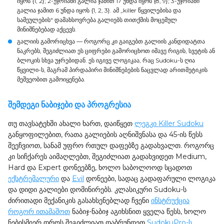
იყოს {1, 2}; 2-უჯრიანი გალია ჯამით 17 უნდა იყოს {8, 9}; 3-უჯრიანი
გალია ჯამით 6 უნდა იყოს {1, 2, 3}. ამ „killer წყვილებისა და
სამეულების“ დამახსოვრება გალიებს თითქმის მოცემულ
მინიშნებებად აქცევს.
გალიის გამორიცხვა
— როგორც კი გაიგებთ გალიის კანდიდატთა
ნაკრებს, შეგიძლიათ ეს ციფრები გამორიცხოთ იმავე რიგის, სვეტის ან
ბლოკის სხვა უჯრებიდან. ეს იგივე ლოგიკაა, რაც Sudoku-ს
ღია
წყვილი
-ს, მაგრამ პირდაპირი მინიშნებების ნაცვლად არითმეტიკის
მეშვეობით გამოიყენება.
შემდეგი ნაბიჯები და პროგრესია
თუ თავსატეხში ახალი ხართ, დაიწყეთ
ლეგკი Killer Sudoku
განყოფილებით, რათა გალიების აღნიშვნასა და 45-ის წესს
შეეჩვიოთ, სანამ უფრო რთულ დაფებზე გადახვალთ. როგორც
კი სიჩქარეს აიმაღლებთ, შეგიძლიათ გადახვიდეთ Medium,
Hard და Expert დონეებზე, ხოლო საბოლოოდ სცადოთ
ექსტრემალური
და
Evil
დონეები, სადაც გადაფარული ლოგიკა
და დიდი გალიები დომინირებს. კლასიკური Sudoku-ს
ძირითადი მექანიკის გასახსენებლად ჩვენი
ინსტრუქცია
როგორ ითამაშოთ
ნაბიჯ-ნაბიჯ აგიხსნით ყველა წესს, ხოლო
ნებისმიერ დროს შეგიძლიათ დაბრუნდეთ
SudokuPro-ს