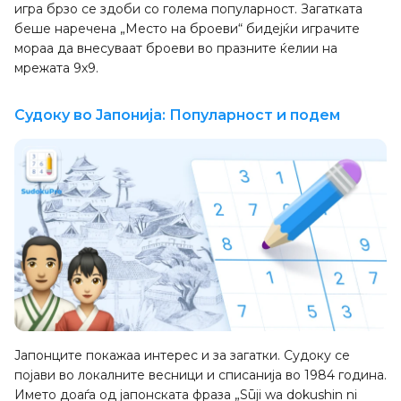
игра брзо се здоби со голема популарност. Загатката
беше наречена „Место на броеви“ бидејќи играчите
мораа да внесуваат броеви во празните ќелии на
мрежата 9x9.
Судоку во Јапонија: Популарност и подем
Јапонците покажаа интерес и за загатки. Судоку се
појави во локалните весници и списанија во 1984 година.
Името доаѓа од јапонската фраза „Sūji wa dokushin ni