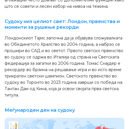
апликации често доаѓаат со дополнителни функции како
што се совети и лесен избор на нивоа на тежина.
Судоку низ целиот свет: Лондон, првенства и
моменти за рушење рекорди
Лондонскиот Тајмс започна да ја објавува сложувалката
во Обединетото Кралство во 2004 година, а набрзо се
прошири во САД и во светот. Првото светско првенство
во судоку се одржа во Италија од страна на Светската
федерација за загатки во 2006 година. Томас Снајдер е
рекордер во брзина на решавање игра и во исто време
трикратен светски шампион. Светското првенство во
судоку во Торонто во 2023 година заврши со победа на
Тантан Даи од Кина, која ја освои својата прва светска
титула.
Меѓународен ден на судоку