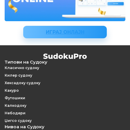
ИГРАЈ ОНЛАЈН
Типови на Судоку
Класично судоку
Килер судоку
Хексадоку судоку
Какуро
Футошики
Калкодоку
Небодери
Џигсо судоку
Нивоа на Судоку