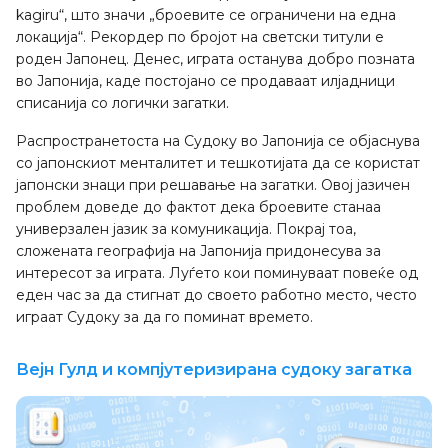
kagiru“, што значи „броевите се ограничени на една
локација“. Рекордер по бројот на светски титули е
роден Јапонец. Денес, играта останува добро позната
во Јапонија, каде постојано се продаваат илјадници
списанија со логички загатки.
Распространетоста на Судоку во Јапонија се објаснува
со јапонскиот менталитет и тешкотијата да се користат
јапонски знаци при решавање на загатки. Овој јазичен
проблем доведе до фактот дека броевите станаа
универзален јазик за комуникација. Покрај тоа,
сложената географија на Јапонија придонесува за
интересот за играта. Луѓето кои поминуваат повеќе од
еден час за да стигнат до своето работно место, често
играат Судоку за да го поминат времето.
Вејн Гулд и компјутеризирана судоку загатка