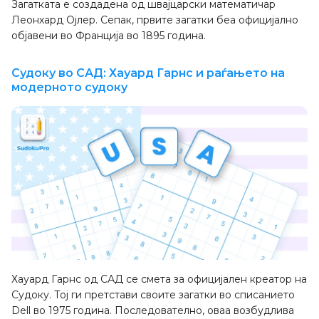
Загатката е создадена од швајцарски математичар
Леонхард Ојлер. Сепак, првите загатки беа официјално
објавени во Франција во 1895 година.
Судоку во САД: Хауард Гарнс и раѓањето на
модерното судоку
Хауард Гарнс од САД се смета за официјален креатор на
Судоку. Тој ги претстави своите загатки во списанието
Dell во 1975 година. Последователно, оваа возбудлива