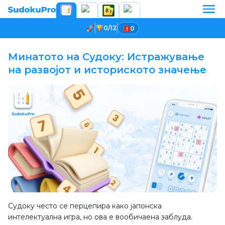
0/12
0
Минатото на Судоку: Истражување
на развојот и историското значење
Судоку често се перцепира како јапонска
интелектуална игра, но ова е вообичаена заблуда.