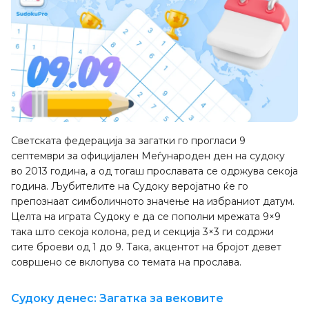
Светската федерација за загатки го прогласи 9
септември за официјален Меѓународен ден на судоку
во 2013 година, а од тогаш прославата се одржува секоја
година. Љубителите на Судоку веројатно ќе го
препознаат симболичното значење на избраниот датум.
Целта на играта Судоку е да се пополни мрежата 9×9
така што секоја колона, ред и секција 3×3 ги содржи
сите броеви од 1 до 9. Така, акцентот на бројот девет
совршено се вклопува со темата на прослава.
Судоку денес: Загатка за вековите