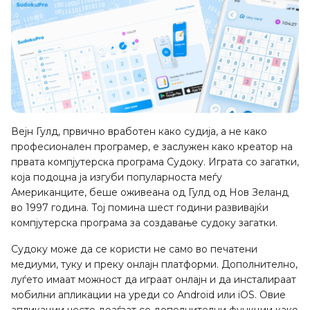
Вејн Гулд, првично вработен како судија, а не како
професионален програмер, е заслужен како креатор на
првата компјутерска програма Судоку. Играта со загатки,
која подоцна ја изгуби популарноста меѓу
Американците, беше оживеана од Гулд од Нов Зеланд
во 1997 година. Тој помина шест години развивајќи
компјутерска програма за создавање судоку загатки.
Судоку може да се користи не само во печатени
медиуми, туку и преку онлајн платформи. Дополнително,
луѓето имаат можност да играат онлајн и да инсталираат
мобилни апликации на уреди со Android или iOS. Овие