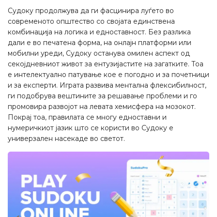
Судоку продолжува да ги фасцинира луѓето во
современото општество со својата единствена
комбинација на логика и едноставност. Без разлика
дали е во печатена форма, на онлајн платформи или
мобилни уреди, Судоку останува омилен аспект од
секојдневниот живот за ентузијастите на загатките. Тоа
е интелектуално патување кое е погодно и за почетници
и за експерти. Играта развива ментална флексибилност,
ги подобрува вештините за решавање проблеми и го
промовира развојот на левата хемисфера на мозокот.
Покрај тоа, правилата се многу едноставни и
нумеричкиот јазик што се користи во Судоку е
универзален насекаде во светот.