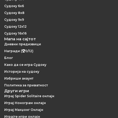
Судоку 6x6
Судоку 8x8
Судоку 9x9
Судоку 12x12
Судоку 16x16
Мапа на сајтот
Дневни предизвици
Награди (🏆0/12)
Блог
Како да се игра Судоку
Историја на судоку
Избриши акаунт
Политика за приватност
Други игри
Играј Spider Solitaire онлајн
Играј Нонограм онлајн
Играј Махџонг Онлајн
Играјте игри онлајн