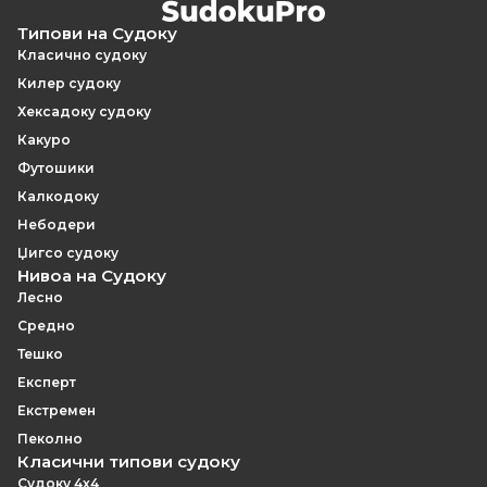
Типови на Судоку
Класично судоку
Килер судоку
Хексадоку судоку
Какуро
Футошики
Калкодоку
Небодери
Џигсо судоку
Нивоа на Судоку
Лесно
Средно
Тешко
Експерт
Екстремен
Пеколно
Класични типови судоку
Судоку 4x4