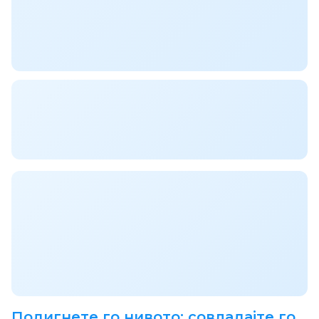
Подигнете го нивото: совладајте го