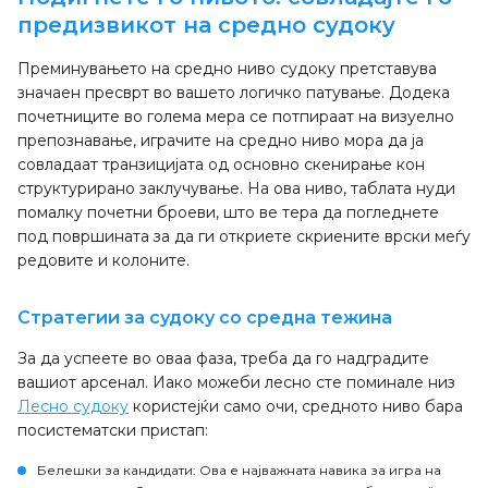
предизвикот на средно судоку
Преминувањето на средно ниво судоку претставува
значаен пресврт во вашето логичко патување. Додека
почетниците во голема мера се потпираат на визуелно
препознавање, играчите на средно ниво мора да ја
совладаат транзицијата од основно скенирање кон
структурирано заклучување. На ова ниво, таблата нуди
помалку почетни броеви, што ве тера да погледнете
под површината за да ги откриете скриените врски меѓу
редовите и колоните.
Стратегии за судоку со средна тежина
За да успеете во оваа фаза, треба да го надградите
вашиот арсенал. Иако можеби лесно сте поминале низ
Лесно судоку
користејќи само очи, средното ниво бара
посистематски пристап:
Белешки за кандидати
: Ова е најважната навика за игра на