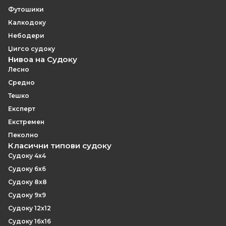
Футошики
Калкодоку
Небодери
Џигсо судоку
Нивоа на Судоку
Лесно
Средно
Тешко
Експерт
Екстремен
Пеколно
Класични типови судоку
Судоку 4x4
Судоку 6x6
Судоку 8x8
Судоку 9x9
Судоку 12x12
Судоку 16x16