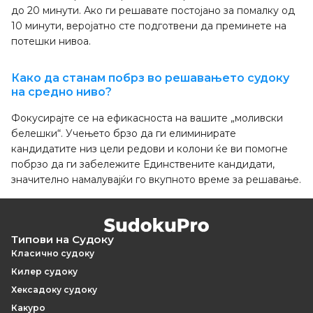
до 20 минути. Ако ги решавате постојано за помалку од
10 минути, веројатно сте подготвени да преминете на
потешки нивоа.
Како да станам побрз во решавањето судоку
на средно ниво?
Фокусирајте се на ефикасноста на вашите „моливски
белешки“. Учењето брзо да ги елиминирате
кандидатите низ цели редови и колони ќе ви помогне
побрзо да ги забележите Единствените кандидати,
значително намалувајќи го вкупното време за решавање.
Типови на Судоку
Класично судоку
Килер судоку
Хексадоку судоку
Какуро