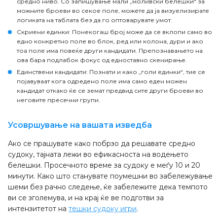
средно ниво. Со запишување мали „моливски белешки“ за
можните броеви во секое поле, можете да ја визуелизирате
логиката на таблата без да го оптоварувате умот.
Скриени единки
: Понекогаш број може да се вклопи само во
едно конкретно поле во блок, ред или колона, дури и ако
тоа поле има повеќе други кандидати. Препознавањето на
ова бара подлабок фокус од едноставно скенирање.
Единствени кандидати
: Познати и како „голи единки“, тие се
појавуваат кога одредено поле има само еден можен
кандидат откако ќе се земат предвид сите други броеви во
неговите пресечни групи.
Усовршување на вашата изведба
Ако се прашувате како побрзо да решавате средно
судоку, тајната лежи во ефикасноста на водењето
белешки. Просечното време за судоку е меѓу 10 и 20
минути. Како што станувате поумешни во забележување
шеми без рачно следење, ќе забележите дека темпото
ви се зголемува, и на крај ќе ве подготви за
интензитетот на
тешки судоку игри
.