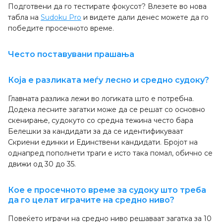
Подготвени да го тестирате фокусот? Влезете во нова
табла на
Sudoku Pro
и видете дали денес можете да го
победите просечното време.
Често поставувани прашања
Која е разликата меѓу лесно и средно судоку?
Главната разлика лежи во логиката што е потребна.
Додека лесните загатки може да се решат со основно
скенирање, судокуто со средна тежина често бара
Белешки за кандидати за да се идентификуваат
Скриени единки и Единствени кандидати. Бројот на
однапред пополнети траги е исто така помал, обично се
движи од 30 до 35.
Кое е просечното време за судоку што треба
да го целат играчите на средно ниво?
Повеќето играчи на средно ниво решаваат загатка за 10