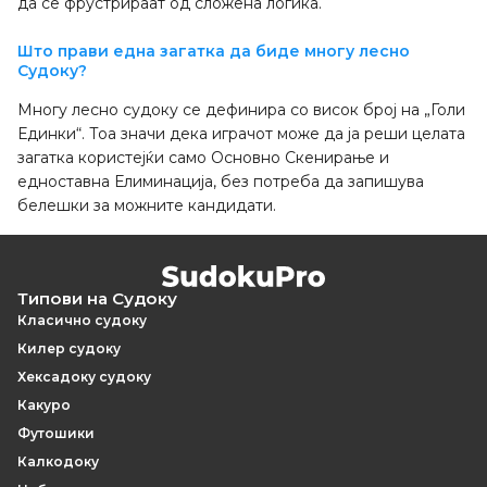
да се фрустрираат од сложена логика.
Што прави една загатка да биде многу лесно
Судоку?
Многу лесно судоку се дефинира со висок број на „Голи
Единки“. Тоа значи дека играчот може да ја реши целата
загатка користејќи само Основно Скенирање и
едноставна Елиминација, без потреба да запишува
белешки за можните кандидати.
Типови на Судоку
Класично судоку
Килер судоку
Хексадоку судоку
Какуро
Футошики
Калкодоку