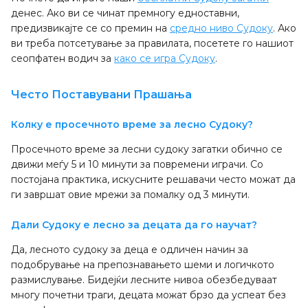
денес. Ако ви се чинат премногу едноставни,
предизвикајте се со премин на
средно ниво Судоку
. Ако
ви треба потсетување за правилата, посетете го нашиот
сеопфатен водич за
како се игра Судоку
.
Често Поставувани Прашања
Колку е просечното време за лесно Судоку?
Просечното време за лесни судоку загатки обично се
движи меѓу 5 и 10 минути за повремени играчи. Со
постојана практика, искусните решавачи често можат да
ги завршат овие мрежи за помалку од 3 минути.
Дали Судоку е лесно за децата да го научат?
Да, лесното судоку за деца е одличен начин за
подобрување на препознавањето шеми и логичкото
размислување. Бидејќи лесните нивоа обезбедуваат
многу почетни траги, децата можат брзо да успеат без