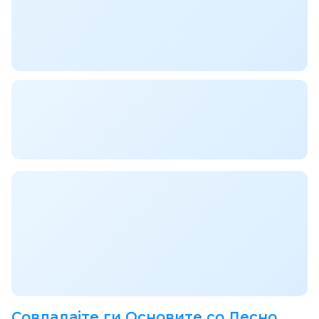
Совладајте ги Основите со Лесно