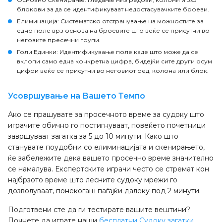
блокови за да се идентификуваат недостасувачките броеви.
Елиминација
: Систематско отстранување на можностите за
едно поле врз основа на броевите што веќе се присутни во
неговите пресечни групи.
Голи Единки
: Идентификување поле каде што може да се
вклопи само една конкретна цифра, бидејќи сите други осум
цифри веќе се присутни во неговиот ред, колона или блок.
Усовршување на Вашето Темпо
Ако се прашувате за просечното време за судоку што
играчите обично го постигнуваат, повеќето почетници
завршуваат загатка за 5 до 10 минути. Како што
станувате поудобни со елиминацијата и скенирањето,
ќе забележите дека вашето просечно време значително
се намалува. Експертските играчи често се стремат кон
најбрзото време што лесните судоку мрежи го
дозволуваат, понекогаш паѓајќи далеку под 2 минути.
Подготвени сте да ги тестирате вашите вештини?
Почнете да играте наши
бесплатни Судоку загатки