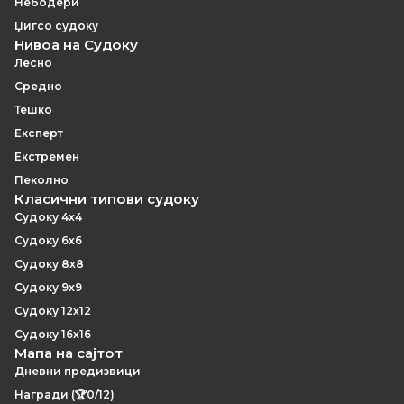
Небодери
Џигсо судоку
Нивоа на Судоку
Лесно
Средно
Тешко
Експерт
Екстремен
Пеколно
Класични типови судоку
Судоку 4x4
Судоку 6x6
Судоку 8x8
Судоку 9x9
Судоку 12x12
Судоку 16x16
Мапа на сајтот
Дневни предизвици
Награди (🏆0/12)