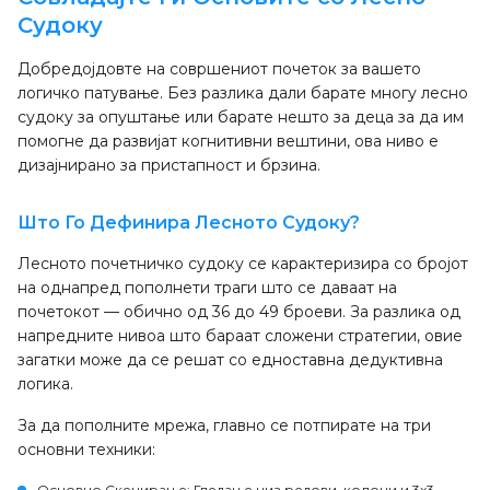
Судоку
Добредојдовте на совршениот почеток за вашето
логичко патување. Без разлика дали барате многу лесно
судоку за опуштање или барате нешто за деца за да им
помогне да развијат когнитивни вештини, ова ниво е
дизајнирано за пристапност и брзина.
Што Го Дефинира Лесното Судоку?
Лесното почетничко судоку се карактеризира со бројот
на однапред пополнети траги што се даваат на
почетокот — обично од 36 до 49 броеви. За разлика од
напредните нивоа што бараат сложени стратегии, овие
загатки може да се решат со едноставна дедуктивна
логика.
За да пополните мрежа, главно се потпирате на три
основни техники:
Основно Скенирање
: Гледање низ редови, колони и 3x3