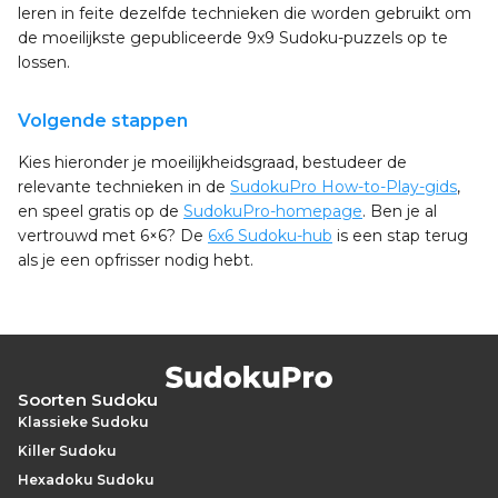
leren in feite dezelfde technieken die worden gebruikt om
de moeilijkste gepubliceerde 9x9 Sudoku-puzzels op te
lossen.
Volgende stappen
Kies hieronder je moeilijkheidsgraad, bestudeer de
relevante technieken in de
SudokuPro How-to-Play-gids
,
en speel gratis op de
SudokuPro-homepage
. Ben je al
vertrouwd met 6×6? De
6x6 Sudoku-hub
is een stap terug
als je een opfrisser nodig hebt.
Soorten Sudoku
Klassieke Sudoku
Killer Sudoku
Hexadoku Sudoku