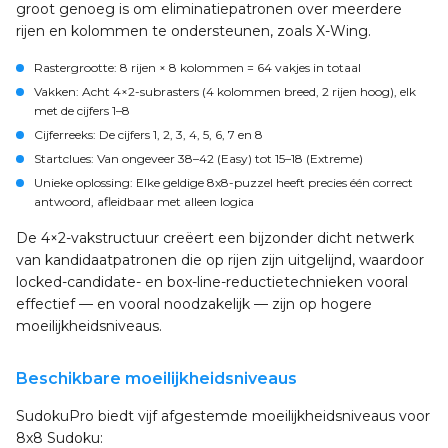
groot genoeg is om eliminatiepatronen over meerdere
rijen en kolommen te ondersteunen, zoals X-Wing.
Rastergrootte
: 8 rijen × 8 kolommen = 64 vakjes in totaal
Vakken
: Acht 4×2-subrasters (4 kolommen breed, 2 rijen hoog), elk
met de cijfers 1–8
Cijferreeks
: De cijfers 1, 2, 3, 4, 5, 6, 7 en 8
Startclues
: Van ongeveer 38–42 (Easy) tot 15–18 (Extreme)
Unieke oplossing
: Elke geldige 8x8-puzzel heeft precies één correct
antwoord, afleidbaar met alleen logica
De 4×2-vakstructuur creëert een bijzonder dicht netwerk
van kandidaatpatronen die op rijen zijn uitgelijnd, waardoor
locked-candidate- en box-line-reductietechnieken vooral
effectief — en vooral noodzakelijk — zijn op hogere
moeilijkheidsniveaus.
Beschikbare moeilijkheidsniveaus
SudokuPro biedt vijf afgestemde moeilijkheidsniveaus voor
8x8 Sudoku: