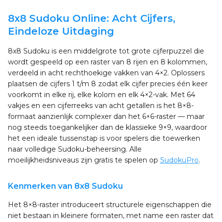
8x8 Sudoku Online: Acht Cijfers,
Eindeloze Uitdaging
8x8 Sudoku is een middelgrote tot grote cijferpuzzel die
wordt gespeeld op een raster van 8 rijen en 8 kolommen,
verdeeld in acht rechthoekige vakken van 4×2. Oplossers
plaatsen de cijfers 1 t/m 8 zodat elk cijfer precies één keer
voorkomt in elke rij, elke kolom en elk 4×2-vak. Met 64
vakjes en een cijferreeks van acht getallen is het 8×8-
formaat aanzienlijk complexer dan het 6×6-raster — maar
nog steeds toegankelijker dan de klassieke 9×9, waardoor
het een ideale tussenstap is voor spelers die toewerken
naar volledige Sudoku-beheersing. Alle
moeilijkheidsniveaus zijn gratis te spelen op
SudokuPro
.
Kenmerken van 8x8 Sudoku
Het 8×8-raster introduceert structurele eigenschappen die
niet bestaan in kleinere formaten, met name een raster dat