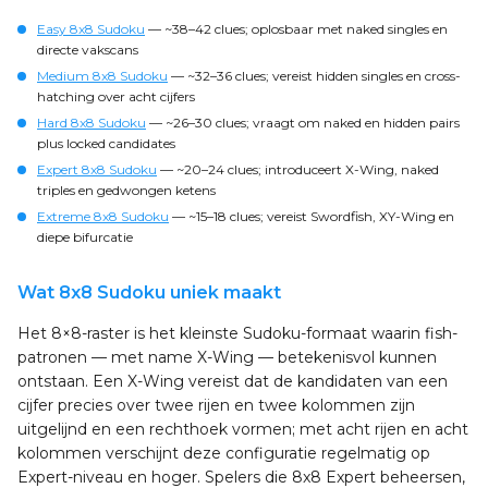
Easy 8x8 Sudoku
— ~38–42 clues; oplosbaar met naked singles en
directe vakscans
Medium 8x8 Sudoku
— ~32–36 clues; vereist hidden singles en cross-
hatching over acht cijfers
Hard 8x8 Sudoku
— ~26–30 clues; vraagt om naked en hidden pairs
plus locked candidates
Expert 8x8 Sudoku
— ~20–24 clues; introduceert X-Wing, naked
triples en gedwongen ketens
Extreme 8x8 Sudoku
— ~15–18 clues; vereist Swordfish, XY-Wing en
diepe bifurcatie
Wat 8x8 Sudoku uniek maakt
Het 8×8-raster is het kleinste Sudoku-formaat waarin fish-
patronen — met name X-Wing — betekenisvol kunnen
ontstaan. Een X-Wing vereist dat de kandidaten van een
cijfer precies over twee rijen en twee kolommen zijn
uitgelijnd en een rechthoek vormen; met acht rijen en acht
kolommen verschijnt deze configuratie regelmatig op
Expert-niveau en hoger. Spelers die 8x8 Expert beheersen,