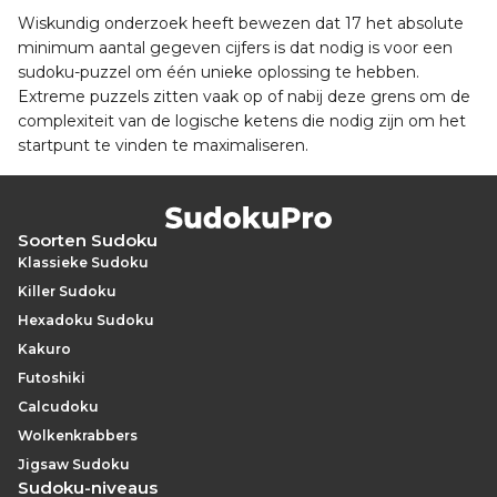
Wiskundig onderzoek heeft bewezen dat 17 het absolute
minimum aantal gegeven cijfers is dat nodig is voor een
sudoku-puzzel om één unieke oplossing te hebben.
Extreme puzzels zitten vaak op of nabij deze grens om de
complexiteit van de logische ketens die nodig zijn om het
startpunt te vinden te maximaliseren.
Soorten Sudoku
Klassieke Sudoku
Killer Sudoku
Hexadoku Sudoku
Kakuro
Futoshiki
Calcudoku
Wolkenkrabbers
Jigsaw Sudoku
Sudoku-niveaus