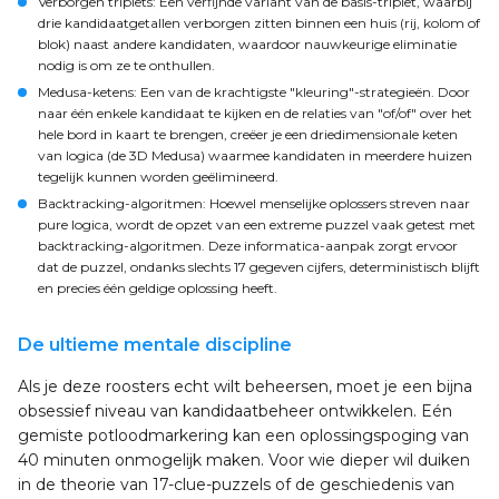
Verborgen triplets: Een verfijnde variant van de basis-triplet, waarbij
drie kandidaatgetallen verborgen zitten binnen een huis (rij, kolom of
blok) naast andere kandidaten, waardoor nauwkeurige eliminatie
nodig is om ze te onthullen.
Medusa-ketens: Een van de krachtigste "kleuring"-strategieën. Door
naar één enkele kandidaat te kijken en de relaties van "of/of" over het
hele bord in kaart te brengen, creëer je een driedimensionale keten
van logica (de 3D Medusa) waarmee kandidaten in meerdere huizen
tegelijk kunnen worden geëlimineerd.
Backtracking-algoritmen: Hoewel menselijke oplossers streven naar
pure logica, wordt de opzet van een extreme puzzel vaak getest met
backtracking-algoritmen. Deze informatica-aanpak zorgt ervoor
dat de puzzel, ondanks slechts 17 gegeven cijfers, deterministisch blijft
en precies één geldige oplossing heeft.
De ultieme mentale discipline
Als je deze roosters echt wilt beheersen, moet je een bijna
obsessief niveau van kandidaatbeheer ontwikkelen. Eén
gemiste potloodmarkering kan een oplossingspoging van
40 minuten onmogelijk maken. Voor wie dieper wil duiken
in de theorie van 17-clue-puzzels of de geschiedenis van