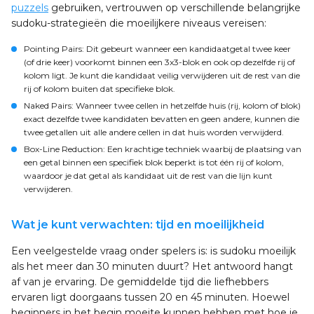
puzzels
gebruiken, vertrouwen op verschillende belangrijke
sudoku-strategieën die moeilijkere niveaus vereisen:
Pointing Pairs
: Dit gebeurt wanneer een kandidaatgetal twee keer
(of drie keer) voorkomt binnen een 3x3-blok en ook op dezelfde rij of
kolom ligt. Je kunt die kandidaat veilig verwijderen uit de rest van die
rij of kolom buiten dat specifieke blok.
Naked Pairs
: Wanneer twee cellen in hetzelfde huis (rij, kolom of blok)
exact dezelfde twee kandidaten bevatten en geen andere, kunnen die
twee getallen uit alle andere cellen in dat huis worden verwijderd.
Box-Line Reduction
: Een krachtige techniek waarbij de plaatsing van
een getal binnen een specifiek blok beperkt is tot één rij of kolom,
waardoor je dat getal als kandidaat uit de rest van die lijn kunt
verwijderen.
Wat je kunt verwachten: tijd en moeilijkheid
Een veelgestelde vraag onder spelers is: is sudoku moeilijk
als het meer dan 30 minuten duurt? Het antwoord hangt
af van je ervaring. De gemiddelde tijd die liefhebbers
ervaren ligt doorgaans tussen 20 en 45 minuten. Hoewel
beginners in het begin moeite kunnen hebben met hoe je