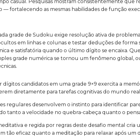
o casual. Pesquisas mostram consistentemente que res
po — fortalecendo as mesmas habilidades de função ex
ada grade de Sudoku exige resolução ativa de problemas
ocultos em linhas e colunas e testar deduções de forma 
a e satisfatória quando o último dígito se encaixa. Que
ples grade numérica se tornou um fenômeno global, ou
cnicas.
 dígitos candidatos em uma grade 9×9 exercita a memór
erem diretamente para tarefas cognitivas do mundo real
es regulares desenvolvem o instinto para identificar par
o tanto a velocidade no quebra-cabeça quanto o pensa
meditativa e regida por regras deste desafio mental cri
m tão eficaz quanto a meditação para relaxar após um d