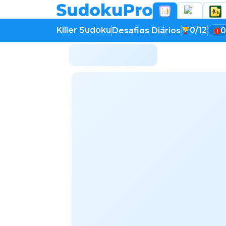
Killer Sudoku
0/12
Desafios Diários
0