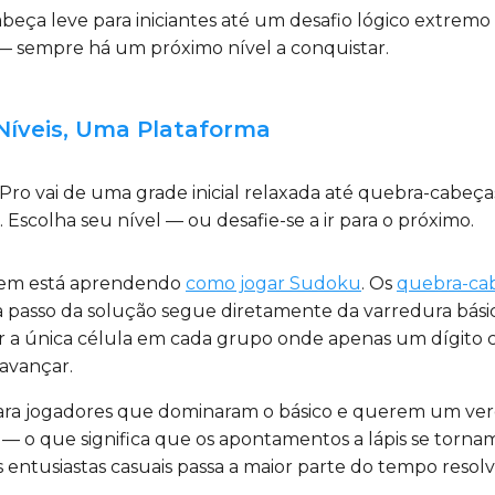
beça leve para iniciantes até um desafio lógico extremo
— sempre há um próximo nível a conquistar.
 Níveis, Uma Plataforma
Pro vai de uma grade inicial relaxada até quebra-cabeç
 Escolha seu nível — ou desafie-se a ir para o próximo.
quem está aprendendo
como jogar Sudoku
. Os
quebra-cab
asso da solução segue diretamente da varredura básica 
r a única célula em cada grupo onde apenas um dígito c
avançar.
 para jogadores que dominaram o básico e querem um ver
— o que significa que os apontamentos a lápis se tornam 
os entusiastas casuais passa a maior parte do tempo resol