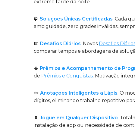
extremo tarde da noite.
🧩
Soluções Únicas Certificadas
. Cada q
ambiguidade, zero grades inválidas, sempr
📅
Desafios Diários
. Novos
Desafios Diário
comparar tempos e abordagens de soluçã
🎍
Prêmios e Acompanhamento de Prog
de
Prêmios e Conquistas
. Motivação integr
✏️
Anotações Inteligentes a Lápis
. O mo
dígitos, eliminando trabalho repetitivo pa
📱
Jogue em Qualquer Dispositivo
. Tota
instalação de app ou necessidade de cont