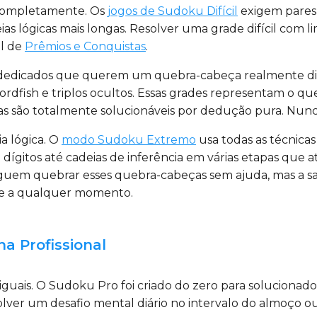
m completamente. Os
jogos de Sudoku Difícil
exigem pares 
deias lógicas mais longas. Resolver uma grade difícil co
el de
Prêmios e Conquistas
.
s dedicados que querem um quebra-cabeça realmente dif
dfish e triplos ocultos. Essas grades representam o qu
as são totalmente solucionáveis por dedução pura. Nunc
ia lógica. O
modo Sudoku Extremo
usa todas as técnica
gitos até cadeias de inferência em várias etapas que at
guem quebrar esses quebra-cabeças sem ajuda, mas a sa
ente a qualquer momento.
a Profissional
guais. O Sudoku Pro foi criado do zero para solucionad
solver um desafio mental diário no intervalo do almoç