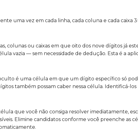
ente uma vez em cada linha, cada coluna e cada caixa 3
has, colunas ou caixas em que oito dos nove dígitos já est
ula vazia — sem necessidade de dedução. Esta é a aplic
 oculto é uma célula em que um dígito específico só pod
itos também possam caber nessa célula. Identificá-los é 
célula que você não consiga resolver imediatamente, e
síveis. Elimine candidatos conforme você preenche as cé
utomaticamente.