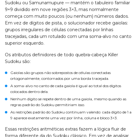
Sudoku ou Samunamupure — mantém o tabuleiro familiar
9×9 dividido em nove regiões 3×3, mas normalmente
começa com muito poucos (ou nenhum) números dados.
Em vez de dígitos de pista, o solucionador recebe gaiolas:
grupos irregulares de células conectadas por linhas
tracejadas, cada um rotulado com uma soma-alvo no canto
superior esquerdo.
Os atributos definidores de todo quebra-cabeça Killer
Sudoku são:
Gaiolas
são grupos não sobrepostos de células conectadas
ortogonalmente, contornados por uma borda tracejada.
A
soma-alvo
no canto de cada gaiola é igual ao total dos dígitos
colocados dentro dela.
Nenhum dígito se repete dentro de uma gaiola
, mesmo quando as
regras padrão do Sudoku permitiriam isso.
As restrições padrão do Sudoku continuam valendo: cada dígito de 1 a
9 aparece exatamente uma vez por linha, coluna e bloco 3×3.
Essas restrições aritméticas extras fazem a lógica fluir de
forma diferente da do Sudoku clássico. Em vez de analisar