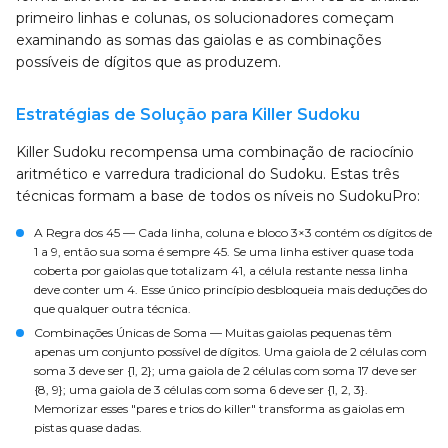
primeiro linhas e colunas, os solucionadores começam
examinando as somas das gaiolas e as combinações
possíveis de dígitos que as produzem.
Estratégias de Solução para Killer Sudoku
Killer Sudoku recompensa uma combinação de raciocínio
aritmético e varredura tradicional do Sudoku. Estas três
técnicas formam a base de todos os níveis no SudokuPro:
A Regra dos 45
— Cada linha, coluna e bloco 3×3 contém os dígitos de
1 a 9, então sua soma é sempre 45. Se uma linha estiver quase toda
coberta por gaiolas que totalizam 41, a célula restante nessa linha
deve conter um 4. Esse único princípio desbloqueia mais deduções do
que qualquer outra técnica.
Combinações Únicas de Soma
— Muitas gaiolas pequenas têm
apenas um conjunto possível de dígitos. Uma gaiola de 2 células com
soma 3 deve ser {1, 2}; uma gaiola de 2 células com soma 17 deve ser
{8, 9}; uma gaiola de 3 células com soma 6 deve ser {1, 2, 3}.
Memorizar esses "pares e trios do killer" transforma as gaiolas em
pistas quase dadas.