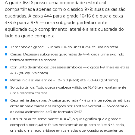
A grade 16×16 possui uma propriedade estrutural
compartilhada apenas com o clássico 9×9: suas caixas são
quadradas. A caixa 4×4 para a grade 16×16 é o que a caixa
3×3 é para a 9×9 — uma subgrade perfeitamente
equilibrada cujo comprimento lateral é a raiz quadrada do
lado da grade completa.
Tamanho da grade
: 16 linhas × 16 colunas = 256 células no total
Caixas
: Dezesseis subgrades quadradas de 4×4, cada uma exigindo
todos os dezesseis símbolos
Conjunto de símbolos
: Dezesseis símbolos — dígitos 1–9 mais as letras
A–G (ou equivalentes)
Pistas iniciais
: Variam de ~110–120 (Fácil) até ~50–60 (Extremo)
Solução única
: Todo quebra-cabeça válido de 16x16 tem exatamente
uma resposta correta
Geometria das caixas
: A caixa quadrada 4×4 cria interações simétricas
entre linhas e caixas nas direções horizontal e vertical — ao contrário
da caixa assimétrica 4×3 do formato 12×12
Estrutura auto-semelhante
: 16 = 4², o que significa que a grade é
composta por quatro faixas horizontais de quatro caixas 4×4 cada,
criando uma regularidade em camadas que jogadores experientes