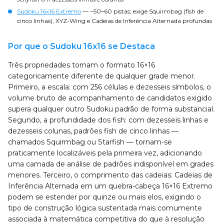
Sudoku 16x16 Extremo
— ~50–60 pistas; exige Squirmbag (fish de
cinco linhas), XYZ-Wing e Cadeias de Inferência Alternada profundas
Por que o Sudoku 16x16 se Destaca
Três propriedades tornam o formato 16×16
categoricamente diferente de qualquer grade menor.
Primeiro, a escala: com 256 células e dezesseis símbolos, o
volume bruto de acompanhamento de candidatos exigido
supera qualquer outro Sudoku padrão de forma substancial.
Segundo, a profundidade dos fish: com dezesseis linhas e
dezesseis colunas, padrões fish de cinco linhas —
chamados Squirmbag ou Starfish — tornam-se
praticamente localizáveis pela primeira vez, adicionando
uma camada de análise de padrões indisponível em grades
menores. Terceiro, o comprimento das cadeias: Cadeias de
Inferência Alternada em um quebra-cabeça 16×16 Extremo
podem se estender por quinze ou mais elos, exigindo o
tipo de construção lógica sustentada mais comumente
associada à matemática competitiva do que à resolução