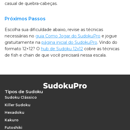
casual de quebra-cabeças.
Próximos Passos
Escolha sua dificuldade abaixo, revise as técnicas
necessárias no
guia Como Jogar do SudokuPro
e jogue
gratuitamente na
página inicial do SudokuPro
. Vindo do
formato 12×12? O
hub de Sudoku 12x12
cobre as técnicas
de fish e chain de que você precisará nessa escala.
Tipos de Sudoku
Sudoku Clássico
Killer Sudoku
Hexadoku
Kakuro
Futoshiki