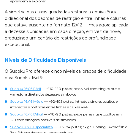
aprendem a explorar
A simetria das caixas quadradas restaura a equivalência
bidirecional dos padrões de restrição entre linhas e colunas
que estava ausente no formato 12×12 — mas agora aplicada
a dezesseis unidades em cada direção, em vez de nove,
produzindo um cenário de restrições de profundidade
excepcional.
Níveis de Dificuldade Disponíveis
O SudokuPro oferece cinco níveis calibrados de dificuldade
para Sudoku 16x16:
Sudoku 16x16 Fácil
— ~110–120 pistas; resolvível com singles nus e
varredura direta dos dezesseis símbolos
Sudoku 16x16 Médio
— ~92–105 pistas; introduz singles ocultos e
interações simétricas entre linhas e caixas 4×4
Sudoku 16x16 Difícil
— ~78–90 pistas; exige pares nus e ocultos em
120 combinações possíveis de símbolos
Sudoku 16x16 Especialista
— ~62–74 pistas; exige X-Wing, Swordfish e
Jellyfish em dezesseis linhas e colunas