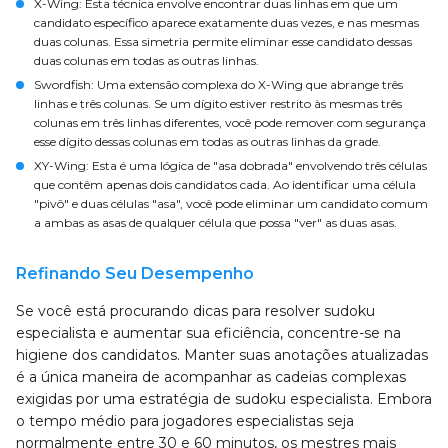
X-Wing
: Esta técnica envolve encontrar duas linhas em que um
candidato específico aparece exatamente duas vezes, e nas mesmas
duas colunas. Essa simetria permite eliminar esse candidato dessas
duas colunas em todas as outras linhas.
Swordfish
: Uma extensão complexa do X-Wing que abrange três
linhas e três colunas. Se um dígito estiver restrito às mesmas três
colunas em três linhas diferentes, você pode remover com segurança
esse dígito dessas colunas em todas as outras linhas da grade.
XY-Wing
: Esta é uma lógica de "asa dobrada" envolvendo três células
que contêm apenas dois candidatos cada. Ao identificar uma célula
"pivô" e duas células "asa", você pode eliminar um candidato comum
a ambas as asas de qualquer célula que possa "ver" as duas asas.
Refinando Seu Desempenho
Se você está procurando dicas para resolver sudoku
especialista e aumentar sua eficiência, concentre-se na
higiene dos candidatos. Manter suas anotações atualizadas
é a única maneira de acompanhar as cadeias complexas
exigidas por uma estratégia de sudoku especialista. Embora
o tempo médio para jogadores especialistas seja
normalmente entre 30 e 60 minutos, os mestres mais