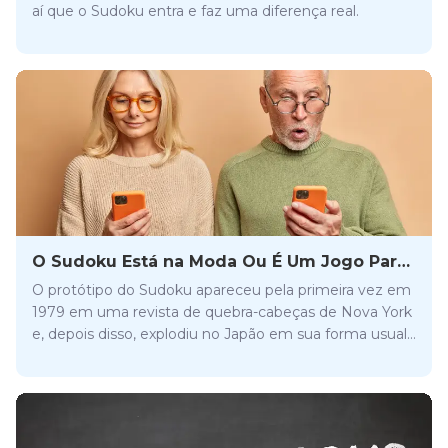
aí que o Sudoku entra e faz uma diferença real.
O Sudoku Está na Moda Ou É Um Jogo Para
Pessoas Mais Velhas?
O protótipo do Sudoku apareceu pela primeira vez em
1979 em uma revista de quebra-cabeças de Nova York
e, depois disso, explodiu no Japão em sua forma usual
e então conquistou o mundo. Mas jogar quebra-
cabeças de sudoku está em alta? Continue lendo e
descubra!