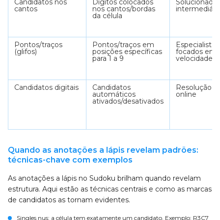
Candidatos nos
Dígitos colocados
Solucionado
cantos
nos cantos/bordas
intermediári
da célula
Pontos/traços
Pontos/traços em
Especialistas
(glifos)
posições específicas
focados em
para 1 a 9
velocidade
Candidatos digitais
Candidatos
Resolução
automáticos
online
ativados/desativados
Quando as anotações a lápis revelam padrões:
técnicas-chave com exemplos
As anotações a lápis no Sudoku brilham quando revelam
estrutura. Aqui estão as técnicas centrais e como as marcas
de candidatos as tornam evidentes.
Singles nus: a célula tem exatamente um candidato. Exemplo: R3C7