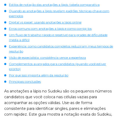
Estilos de notação das anotações a lápis: tabela comparativa
Quando as anotações a lápis revelam padrões: técnicas-chave com
exemplos
Digital vs papel: usando anotações a lápis online
Erros comuns com anotações a lápis e como corrigi-los
Um fluxo de trabalho rápido e repetível para grades de dificuldade
média a difícil
Experiência: como candidatos completos reduziram meus tempos de
resolução
Visão de especialista: consistência vence a esperteza
Complementos avançados para candidatos (quando você estiver
pronto)
Por que isso importa além da resolução
Principais conclusões
As anotações a lápis no Sudoku são os pequenos números
candidatos que você coloca nas células vazias para
acompanhar as opções válidas. Use-as de forma
consistente para identificar singles, pares e eliminações
com rapidez. Este guia mostra a notação exata do Sudoku,