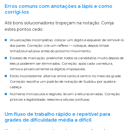
Erros comuns com anotações a lápis e como
corrigi-los
Até bons solucionadores tropeçam na notação. Corrija
estes pontos cedo:
Atualizações incompletas: colocar um dígito e esquecer de removê-lo
dos pares. Correção: crie um reflexo — coloque, depois limpe
linha/coluna/caixa antes do próximo movimento.
Excesso de marcação: preencher todos os candidatos muito depois de
eles já poderem ser eliminados. Correção: após cada varredura,
remova proativamente os dígitos impossíveis.
Estilo inconsistente: alternar entre canto e centro no meio da grade.
Correção: escolha um padrão de notação de Sudoku por quebra-
cabeça.
Números minúsculos e ilegíveis: levam a leituras erradas. Correção:
priorize a legibilidade; reescreva células confusas.
Um fluxo de trabalho rápido e repetível para
grades de dificuldade média a difícil