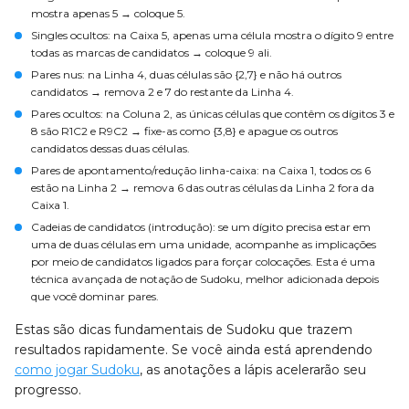
mostra apenas 5 → coloque 5.
Singles ocultos: na Caixa 5, apenas uma célula mostra o dígito 9 entre
todas as marcas de candidatos → coloque 9 ali.
Pares nus: na Linha 4, duas células são {2,7} e não há outros
candidatos → remova 2 e 7 do restante da Linha 4.
Pares ocultos: na Coluna 2, as únicas células que contêm os dígitos 3 e
8 são R1C2 e R9C2 → fixe-as como {3,8} e apague os outros
candidatos dessas duas células.
Pares de apontamento/redução linha-caixa: na Caixa 1, todos os 6
estão na Linha 2 → remova 6 das outras células da Linha 2 fora da
Caixa 1.
Cadeias de candidatos (introdução): se um dígito precisa estar em
uma de duas células em uma unidade, acompanhe as implicações
por meio de candidatos ligados para forçar colocações. Esta é uma
técnica avançada de notação de Sudoku, melhor adicionada depois
que você dominar pares.
Estas são dicas fundamentais de Sudoku que trazem
resultados rapidamente. Se você ainda está aprendendo
como jogar Sudoku
, as anotações a lápis acelerarão seu
progresso.