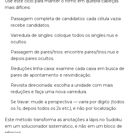
Use este ciclo para manter o ritmo em quebra-cabeças
mais difíceis:
Passagem completa de candidatos: cada célula vazia
recebe candidatos.
Varredura de singles: coloque todos os singles nus e
ocultos.
Passagem de pares/trios: encontre pares/trios nus e
depois pares ocultos.
Reduções linha-caixa: examine cada caixa em busca de
pares de apontamento e reivindicação.
Revisita direcionada: escolha a unidade com mais
reduções e faça uma nova varredura.
Se travar: mude a perspectiva — varra por dígito (todos
os 1s, depois todos os 2s etc.), e não por localização.
Este método transforma as anotações a lápis no Sudoku
em um solucionador sistemático, e não em um bloco de
rabiscos.