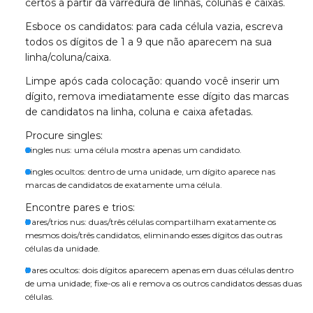
certos a partir da varredura de linhas, colunas e caixas.
Esboce os candidatos: para cada célula vazia, escreva
todos os dígitos de 1 a 9 que não aparecem na sua
linha/coluna/caixa.
Limpe após cada colocação: quando você inserir um
dígito, remova imediatamente esse dígito das marcas
de candidatos na linha, coluna e caixa afetadas.
Procure singles:
Singles nus: uma célula mostra apenas um candidato.
Singles ocultos: dentro de uma unidade, um dígito aparece nas
marcas de candidatos de exatamente uma célula.
Encontre pares e trios:
Pares/trios nus: duas/três células compartilham exatamente os
mesmos dois/três candidatos, eliminando esses dígitos das outras
células da unidade.
Pares ocultos: dois dígitos aparecem apenas em duas células dentro
de uma unidade; fixe-os ali e remova os outros candidatos dessas duas
células.