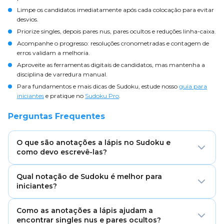
Limpe os candidatos imediatamente após cada colocação para evitar
desvios.
Priorize singles, depois pares nus, pares ocultos e reduções linha-caixa.
Acompanhe o progresso: resoluções cronometradas e contagem de
erros validam a melhoria.
Aproveite as ferramentas digitais de candidatos, mas mantenha a
disciplina de varredura manual.
Para fundamentos e mais dicas de Sudoku, estude nosso
guia para
iniciantes
e pratique no
Sudoku Pro
.
Perguntas Frequentes
O que são anotações a lápis no Sudoku e
como devo escrevê-las?
São pequenas marcas de candidatos que mostram
Qual notação de Sudoku é melhor para
quais dígitos podem caber em uma célula. Escreva-os
iniciantes?
como números pequenos dentro da célula (no centro
ou nos cantos) depois de varrer linha, coluna e caixa.
Candidatos no centro são os melhores para a clareza.
Como as anotações a lápis ajudam a
Eles facilitam ver singles nus, singles ocultos e pares
encontrar singles nus e pares ocultos?