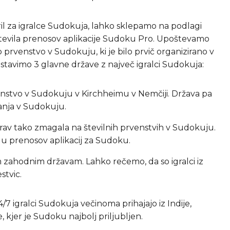
l za igralce Sudokuja, lahko sklepamo na podlagi
 števila prenosov aplikacije Sudoku Pro. Upoštevamo
prvenstvo v Sudokuju, ki je bilo prvič organizirano v
ostavimo 3 glavne države z največ igralci Sudokuja:
enstvo v Sudokuju v Kirchheimu v Nemčiji. Država pa
vanja v Sudokuju.
 prav tako zmagala na številnih prvenstvih v Sudokuju.
ilu prenosov aplikacij za Sudoku.
 zahodnim državam. Lahko rečemo, da so igralci iz
stvic.
7 igralci Sudokuja večinoma prihajajo iz Indije,
, kjer je Sudoku najbolj priljubljen.