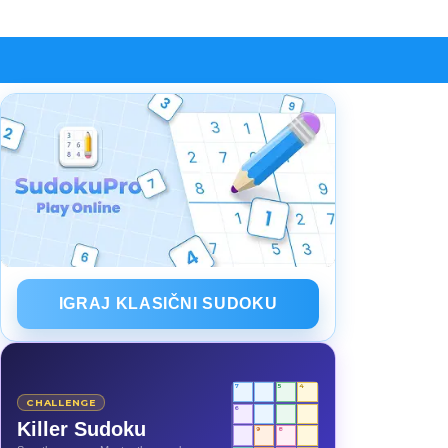
IGRAJ KLASIČNI SUDOKU
7
5
4
CHALLENGE
6
Killer Sudoku
9
8