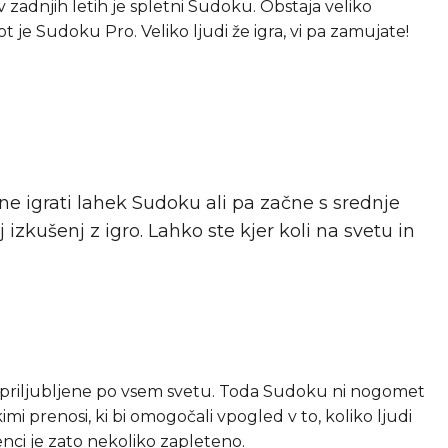
v zadnjih letih je spletni Sudoku. Obstaja veliko
t je Sudoku Pro. Veliko ljudi že igra, vi pa zamujate!
e igrati lahek Sudoku ali pa začne s srednje
zkušenj z igro. Lahko ste kjer koli na svetu in
 priljubljene po vsem svetu. Toda Sudoku ni nogomet
kimi prenosi, ki bi omogočali vpogled v to, koliko ljudi
nci je zato nekoliko zapleteno.