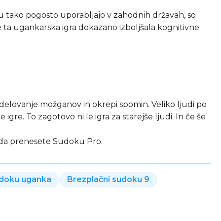
oku tako pogosto uporabljajo v zahodnih državah, so
e ta ugankarska igra dokazano izboljšala kognitivne
delovanje možganov in okrepi spomin. Veliko ljudi po
igre. To zagotovo ni le igra za starejše ljudi. In če še
 da prenesete Sudoku Pro.
udoku uganka
Brezplačni sudoku 9