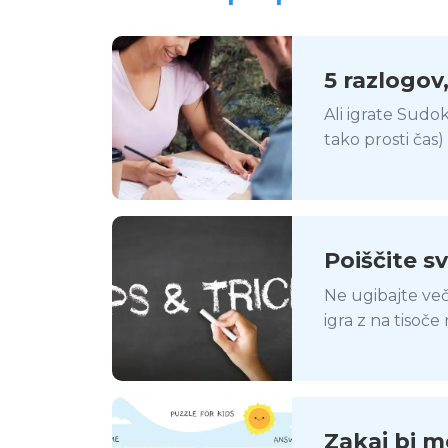
5 razlogov
2022
Ali igrate Sudok
tako prosti čas)
pravzaprav izbe
Poiščite sv
reševanje
Ne ugibajte več
igra z na tisoče
bomo pokazali, 
Sudoku in izbolj
Zakaj bi m