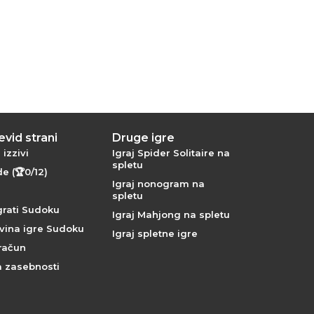
vid strani
Druge igre
izzivi
Igraj Spider Solitaire na
spletu
e (🏆0/12)
Igraj nonogram na
spletu
grati Sudoku
Igraj Mahjong na spletu
ina igre Sudoku
Igraj spletne igre
 račun
a zasebnosti