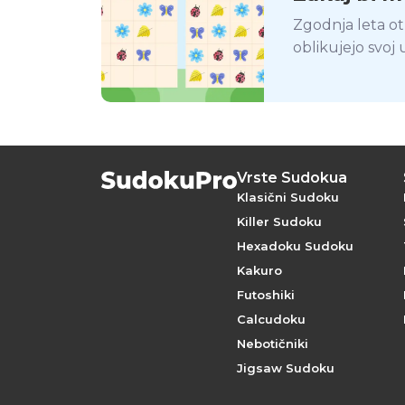
spletu
Zgodnja leta ot
oblikujejo svoj
razvijajo širok 
uspehu pozneje 
Vrste Sudokua
Klasični Sudoku
Killer Sudoku
Hexadoku Sudoku
Kakuro
Futoshiki
Calcudoku
Nebotičniki
Jigsaw Sudoku