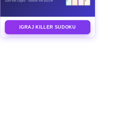
Sum the cages · Master the puzzle
3
11
IGRAJ KILLER SUDOKU