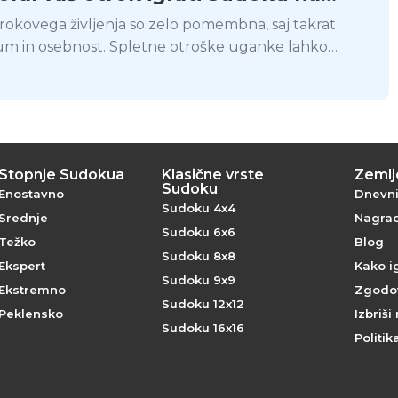
rokovega življenja so zelo pomembna, saj takrat
 um in osebnost. Spletne otroške uganke lahko
nabor ključnih veščin, ki jim bodo pomagale pri
v življenju.
Stopnje Sudokua
Klasične vrste
Zemlje
Sudoku
Enostavno
Dnevni 
Sudoku 4x4
Srednje
Nagrad
Sudoku 6x6
Težko
Blog
Sudoku 8x8
Ekspert
Kako i
Sudoku 9x9
Ekstremno
Zgodov
Sudoku 12x12
Peklensko
Izbriši
Sudoku 16x16
Politik