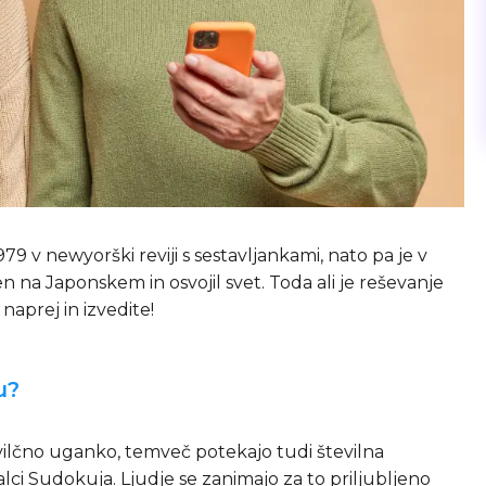
979 v newyorški reviji s sestavljankami, nato pa je v
jen na Japonskem in osvojil svet. Toda ali je reševanje
aprej in izvedite!
u?
tevilčno uganko, temveč potekajo tudi številna
lci Sudokuja. Ljudje se zanimajo za to priljubljeno