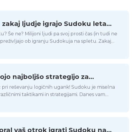
, zakaj ljudje igrajo Sudoku leta
u? Še ne? Milijoni ljudi pa svoj prosti čas (in tudi ne
 preživljajo ob igranju Sudokuja na spletu. Zakaj
rejo prav to japonsko igro?
ojo najboljšo strategijo za
 Sudokuja
 pri reševanju logičnih ugank! Sudoku je miselna
 različnimi taktikami in strategijami. Danes vam
kako uporabiti najboljše strategije za spletni
šati hitrost reševanja.
oral vaš otrok igrati Sudoku na