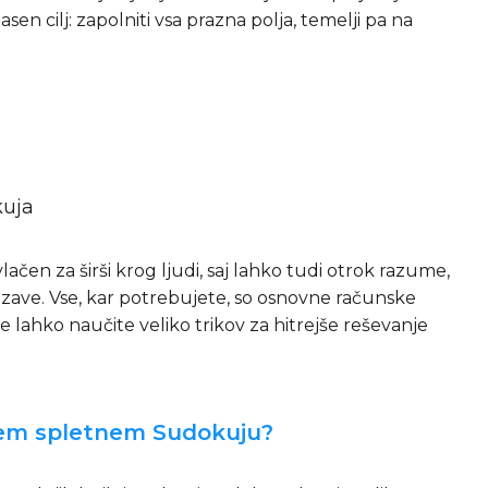
en cilj: zapolniti vsa prazna polja, temelji pa na
kuja
ačen za širši krog ljudi, saj lahko tudi otrok razume,
ezave. Vse, kar potrebujete, so osnovne računske
se lahko naučite veliko trikov za hitrejše reševanje
nem spletnem Sudokuju?