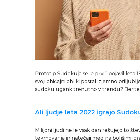
Prototip Sudokuja se je prvič pojavil leta 1
svoji običajni obliki postal izjemno priljubl
sudoku ugank trenutno v trendu? Berite n
Ali ljudje leta 2022 igrajo Sudok
Milijoni ljudi ne le vsak dan rešujejo to š
tekmovanja in natečaji med najboljšimi igra