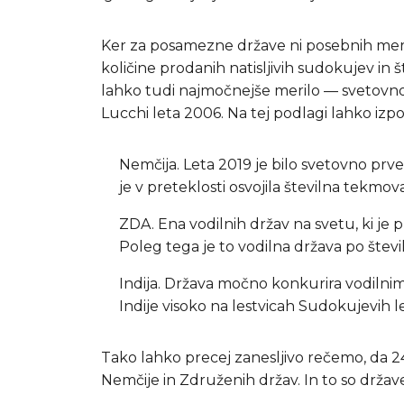
Ker za posamezne države ni posebnih meri
količine prodanih natisljivih sudokujev in
lahko tudi najmočnejše merilo — svetovno 
Lucchi leta 2006. Na tej podlagi lahko izp
Nemčija. Leta 2019 je bilo svetovno prv
je v preteklosti osvojila številna tekmo
ZDA. Ena vodilnih držav na svetu, ki je
Poleg tega je to vodilna država po štev
Indija. Država močno konkurira vodilnim
Indije visoko na lestvicah Sudokujevih le
Tako lahko precej zanesljivo rečemo, da 24/
Nemčije in Združenih držav. In to so države