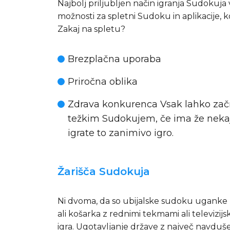
Najbolj priljubljen način igranja Sudokuja 
možnosti za spletni Sudoku in aplikacije, ko
Zakaj na spletu?
Brezplačna uporaba
Priročna oblika
Zdrava konkurenca Vsak lahko začn
težkim Sudokujem, če ima že nekaj i
igrate to zanimivo igro.
Žarišča Sudokuja
Ni dvoma, da so ubijalske sudoku uganke
ali košarka z rednimi tekmami ali televizijs
igra. Ugotavljanje države z največ navduše