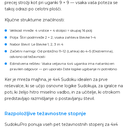
precej strožji kot pri uganki 9 × 9 — vsaka vaša poteza se
takoj odrazi po celotni plošči.
Ključne strukturne značilnosti:
Velikost mreže
: 4 vrstice × 4 stolpci = skupaj 16 polj
Polja
: Štiri podmreže 2 × 2, vsaka zahteva števke 1–4
Nabor števil
: Le števke 1, 2, 3 in 4
Začetni namigi
: Od približno 11–12 (Lahka) do 4–5 (Ekstremna),
odvisno od težavnosti
Edinstvena rešitev
: Vsaka veljavna 4x4 uganka ima natanko en
pravilen odgovor — pri uporabi čiste logike ugibanje ni potrebno
Ker je mreža majhna, je 4x4 Sudoku idealen za prve
reševalce, ki se učijo osnovne logike Sudokuja, za igralce na
poti, ki želijo hitro miselno vadbo, in za učitelje, ki otrokom
predstavljajo razmišljanje o postavljanju števil.
Razpoložljive težavnostne stopnje
SudokuPro ponuja vseh pet težavnostnih stopenj za 4x4