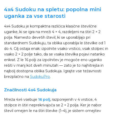
4x4 Sudoku na spletu: popolna mini
uganka za vse starosti
4x4 Sudoku je kompaktna različica klasične številčne
uganke, ki se igra na mreži 4 × 4, razdeljeni na štiri 2 × 2
polja. Namesto devetih števil, ki se uporabljajo pri
standardnem Sudokuju, ta oblika uporablja le številke od 1
do 4. Cilj ostaja enak: izpolnite vsako vrstico, vsak stolpec in
vsako 2 × 2 polje tako, da se vsaka številka pojavi natanko
enkrat. Z le 16 polji za izpolnitev je mogoče eno uganko
rešiti v manj kot dveh minutah — zato je to najhitrejša in
najbolj dostopna oblika Sudokuja. Igrajte vse težavnosti
brezplačno na
SudokuPro
.
Značilnosti 4x4 Sudokuja
Mreža 4x4 vsebuje
16 polj
, razporejenih v 4 vrstice, 4
stolpce in štiri neprekrivajoča se 2 × 2 polja. Ker je nabor
števil omejen le na štiri števke (1–4), je sistem omejitev