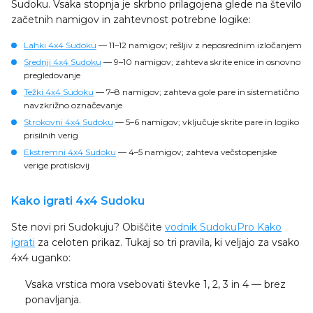
Sudoku. Vsaka stopnja je skrbno prilagojena glede na število
začetnih namigov in zahtevnost potrebne logike:
Lahki 4x4 Sudoku
— 11–12 namigov; rešljiv z neposrednim izločanjem
Srednji 4x4 Sudoku
— 9–10 namigov; zahteva skrite enice in osnovno
pregledovanje
Težki 4x4 Sudoku
— 7–8 namigov; zahteva gole pare in sistematično
navzkrižno označevanje
Strokovni 4x4 Sudoku
— 5–6 namigov; vključuje skrite pare in logiko
prisilnih verig
Ekstremni 4x4 Sudoku
— 4–5 namigov; zahteva večstopenjske
verige protislovij
Kako igrati 4x4 Sudoku
Ste novi pri Sudokuju? Obiščite
vodnik SudokuPro Kako
igrati
za celoten prikaz. Tukaj so tri pravila, ki veljajo za vsako
4x4 uganko:
Vsaka vrstica
mora vsebovati števke 1, 2, 3 in 4 — brez
ponavljanja.