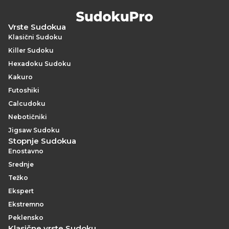
Vrste Sudokua
Klasični Sudoku
Killer Sudoku
Hexadoku Sudoku
Kakuro
Futoshiki
Calcudoku
Nebotičniki
Jigsaw Sudoku
Stopnje Sudokua
Enostavno
Srednje
Težko
Ekspert
Ekstremno
Peklensko
Klasične vrste Sudoku