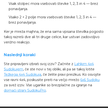
Vsak stolpec
mora vsebovati števke 1, 2, 3 in 4 — brez
ponavljanja.
Vsako 2 × 2 polje
mora vsebovati števke 1, 2, 3 in 4 —
brez ponavljanja.
Ker je mreža majhna, že ena sama vpisana številka pogosto
takoj razreši dve ali tri druge celice, kar ustvari zadovoljivo
verižno reakcijo.
Naslednji koraki
Ste pripravljeni izbrati svoj izziv? Začnite z
Lahkim 4x4
Sudokujem
, če ste novi v tej obliki, ali pa se takoj lotite
Težkega 4x4 Sudokuja
, če želite pravi preizkus. Ko osvojite
vse ravni 4x4, poskusite preiti na večjo mrežo
6x6 Sudoku
za svež izziv. Vse uganke so brezplačne za igranje na
domači strani SudokuPro
.