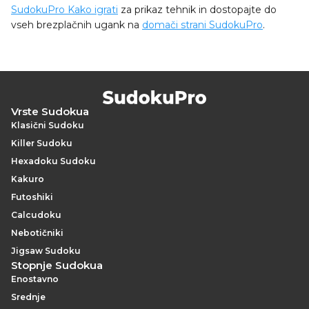
SudokuPro Kako igrati
za prikaz tehnik in dostopajte do
vseh brezplačnih ugank na
domači strani SudokuPro
.
Vrste Sudokua
Klasični Sudoku
Killer Sudoku
Hexadoku Sudoku
Kakuro
Futoshiki
Calcudoku
Nebotičniki
Jigsaw Sudoku
Stopnje Sudokua
Enostavno
Srednje