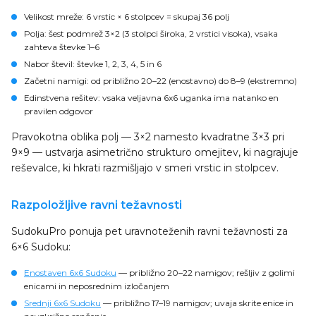
Velikost mreže
: 6 vrstic × 6 stolpcev = skupaj 36 polj
Polja
: šest podmrež 3×2 (3 stolpci široka, 2 vrstici visoka), vsaka
zahteva števke 1–6
Nabor števil
: števke 1, 2, 3, 4, 5 in 6
Začetni namigi
: od približno 20–22 (enostavno) do 8–9 (ekstremno)
Edinstvena rešitev
: vsaka veljavna 6x6 uganka ima natanko en
pravilen odgovor
Pravokotna oblika polj — 3×2 namesto kvadratne 3×3 pri
9×9 — ustvarja asimetrično strukturo omejitev, ki nagrajuje
reševalce, ki hkrati razmišljajo v smeri vrstic in stolpcev.
Razpoložljive ravni težavnosti
SudokuPro ponuja pet uravnoteženih ravni težavnosti za
6×6 Sudoku:
Enostaven 6x6 Sudoku
— približno 20–22 namigov; rešljiv z golimi
enicami in neposrednim izločanjem
Srednji 6x6 Sudoku
— približno 17–19 namigov; uvaja skrite enice in