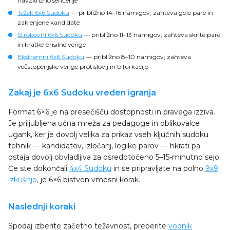
navzkrižno senčenje
Težek 6x6 Sudoku
— približno 14–16 namigov; zahteva gole pare in
zaklenjene kandidate
Strokovni 6x6 Sudoku
— približno 11–13 namigov; zahteva skrite pare
in kratke prisilne verige
Ekstremni 6x6 Sudoku
— približno 8–10 namigov; zahteva
večstopenjske verige protislovij in bifurkacijo
Zakaj je 6x6 Sudoku vreden igranja
Format 6×6 je na presečišču dostopnosti in pravega izziva.
Je priljubljena učna mreža za pedagoge in oblikovalce
ugank, ker je dovolj velika za prikaz vseh ključnih sudoku
tehnik — kandidatov, izločanj, logike parov — hkrati pa
ostaja dovolj obvladljiva za osredotočeno 5–15-minutno sejo.
Če ste dokončali
4x4 Sudoku
in se pripravljate na polno
9x9
izkušnjo
, je 6×6 bistven vmesni korak.
Naslednji koraki
Spodaj izberite začetno težavnost, preberite
vodnik