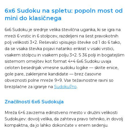
6x6 Sudoku na spletu: popoln most od
mini do klasičnega
6x6 Sudoku je srednje velika številčna uganka, ki se igra na
mreži 6 vrstic in 6 stolpcev, razdeljeni na šest pravokotnih
polj velikosti 3×2. Reševalci vpisujejo števke od 1 do 6 tako,
da se vsaka števka pojavi natanko enkrat v vsaki vrstici,
vsakem stolpcu in vsakem polju 3×2. S 36 polji in bogatejšim
sistemom omejitev kot format 4×4 6x6 Sudoku uvaja
celoten besednjak vmesne sudoku logike — skrite enice,
gole pare, zaklenjene kandidate — brez časovne
obveznosti polne mreže 9×9. Vse težavnostne ravni so
brezplačne za igranje na
SudokuPro
.
Značilnosti 6x6 Sudokuja
Mreža 6×6 zavzema edinstveno mesto v družini velikosti
Sudokujev: dovolj velika, da zahteva pravo tehniko, in dovolj
kompaktna, da jo lahko dokončate v enem sedenju.