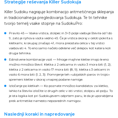
Strategije reševanja Killer Sudokuja
Killer Sudoku nagrajuje kombinacijo aritmetičnega sklepanja
in tradicionalnega pregledovanja Sudokuja. Te tri tehnike
tvorijo temelj vsake stopnje na SudokuPro:
Pravilo 45
— Vsaka vrstica, stolpec in 3×3 polje vsebuje števila od 1 do
9, zato je njihova vsota vedno 45. Če je vrstica skoraj v celoti pokrita s
kletkami, ki skupaj znašajo 41, mora preostala celica v tej vrstici
vsebovati 4. To eno samo načelo odklene več sklepov kot katera koli
druga tehnika.
Edinstvene kombinacije vsot
— Mnoge majhne kletke imajo le eno
možno množico števil. Kletka z 2 celicama in vsoto 3 mora biti {1, 2};
kletka z 2 celicama in vsoto 17 mora biti {8, 9}; kletka s 3 celicami in
vsoto 6 mora biti {1, 2, 3}. Pomnjenje teh »ubijalskih parov in trojic«
spremeni kletke v skoraj vnaprej podane namige.
Izločanje po kletkah
— Ko poznate množico kandidatov za kletko,
lahko ta števila izločite iz drugih celic v isti vrstici, stolpcu ali polju. To
je ista logika kot pri Sudokujevem odprtem paru, le da je uporabljena
prek aritmetike namesto neposrednih namigov.
Naslednji koraki in napredovanje