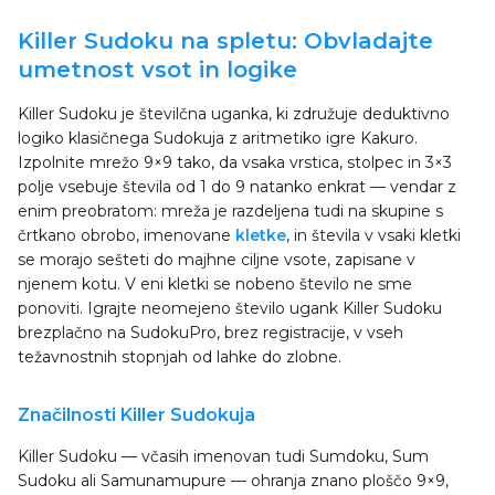
Killer Sudoku na spletu: Obvladajte
umetnost vsot in logike
Killer Sudoku je številčna uganka, ki združuje deduktivno
logiko klasičnega Sudokuja z aritmetiko igre Kakuro.
Izpolnite mrežo 9×9 tako, da vsaka vrstica, stolpec in 3×3
polje vsebuje števila od 1 do 9 natanko enkrat — vendar z
enim preobratom: mreža je razdeljena tudi na skupine s
črtkano obrobo, imenovane
kletke
, in števila v vsaki kletki
se morajo sešteti do majhne ciljne vsote, zapisane v
njenem kotu. V eni kletki se nobeno število ne sme
ponoviti. Igrajte neomejeno število ugank Killer Sudoku
brezplačno na SudokuPro, brez registracije, v vseh
težavnostnih stopnjah od lahke do zlobne.
Značilnosti Killer Sudokuja
Killer Sudoku — včasih imenovan tudi Sumdoku, Sum
Sudoku ali Samunamupure — ohranja znano ploščo 9×9,