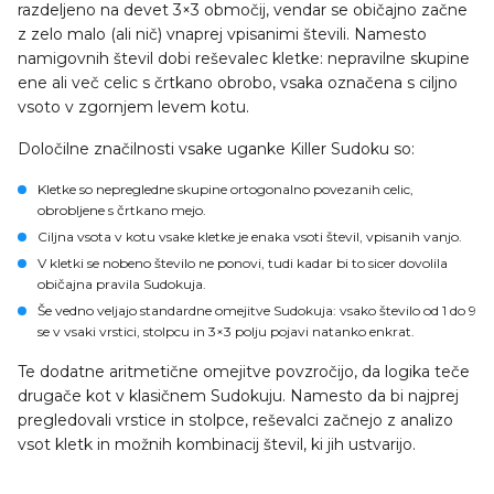
razdeljeno na devet 3×3 območij, vendar se običajno začne
z zelo malo (ali nič) vnaprej vpisanimi števili. Namesto
namigovnih števil dobi reševalec kletke: nepravilne skupine
ene ali več celic s črtkano obrobo, vsaka označena s ciljno
vsoto v zgornjem levem kotu.
Določilne značilnosti vsake uganke Killer Sudoku so:
Kletke
so nepregledne skupine ortogonalno povezanih celic,
obrobljene s črtkano mejo.
Ciljna vsota
v kotu vsake kletke je enaka vsoti števil, vpisanih vanjo.
V kletki se nobeno število ne ponovi
, tudi kadar bi to sicer dovolila
običajna pravila Sudokuja.
Še vedno veljajo standardne omejitve Sudokuja: vsako število od 1 do 9
se v vsaki vrstici, stolpcu in 3×3 polju pojavi natanko enkrat.
Te dodatne aritmetične omejitve povzročijo, da logika teče
drugače kot v klasičnem Sudokuju. Namesto da bi najprej
pregledovali vrstice in stolpce, reševalci začnejo z analizo
vsot kletk in možnih kombinacij števil, ki jih ustvarijo.