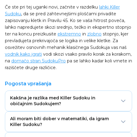
Če ste pri tej uganki novi, začnite v razdelku
lahki Killer
Sudoku
, da se pred zahtevnejšimi ploščami privadite
zapisovanju kletk in Pravilu 45. Ko se vaša hitrost poveča,
lahko napredujete skozi srednjo, težko in ekspertno stopnjo
ter na koncu preizkusite
ekstremno
in
zlobno
stopnjo, kjer
prevladujeta prekrivajoča se logika in velike kletke. Za
osvežitev osnovnih mehanik klasičnega Sudokuja vas naš
vodnik kako igrati
vodi skozi vsako pravilo korak za korakom,
na
domačo stran SudokuPro
pa se lahko kadar koli vrnete in
raziščete druge različice.
Pogosta vprašanja
Kakšna je razlika med Killer Sudoku in
običajnim Sudokujem?
Običajni Sudoku vam kot začetne namige ponudi
Ali moram biti dober v matematiki, da igram
nabor vnaprej izpolnjenih števil. Killer Sudoku večino ali
Killer Sudoku?
vse teh namigov nadomesti s kletkami — skupinami
celic s črtkano obrobo in ciljnimi vsotami — ter doda
Ne. Aritmetika v Killer Sudokuju je le seštevanje