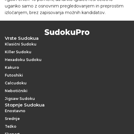
uganko samo z osnovnim pregledovanjem in preprostim
izločanjem, brez zapisovanja možnih kandidatov.
Vrste Sudokua
Klasični Sudoku
Killer Sudoku
Hexadoku Sudoku
Kakuro
Futoshiki
Calcudoku
Nebotičniki
Jigsaw Sudoku
Stopnje Sudokua
Enostavno
Srednje
Težko