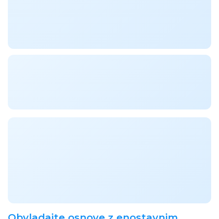
Obvladajte osnove z enostavnim