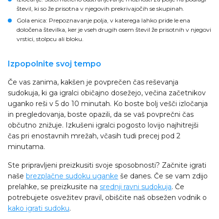
števil, ki so že prisotna v njegovih prekrivajočih se skupinah.
Gola enica
: Prepoznavanje polja, v katerega lahko pride le ena
določena številka, ker je vseh drugih osem števil že prisotnih v njegovi
vrstici, stolpcu ali bloku.
Izpopolnite svoj tempo
Če vas zanima, kakšen je povprečen čas reševanja
sudokuja, ki ga igralci običajno dosežejo, večina začetnikov
uganko reši v 5 do 10 minutah. Ko boste bolj vešči izločanja
in pregledovanja, boste opazili, da se vaš povprečni čas
občutno znižuje. Izkušeni igralci pogosto lovijo najhitrejši
čas pri enostavnih mrežah, včasih tudi precej pod 2
minutama.
Ste pripravljeni preizkusiti svoje sposobnosti? Začnite igrati
naše
brezplačne sudoku uganke
še danes. Če se vam zdijo
prelahke, se preizkusite na
srednji ravni sudokuja
. Če
potrebujete osvežitev pravil, obiščite naš obsežen vodnik o
kako igrati sudoku
.