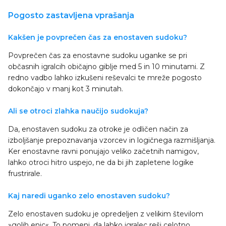
Pogosto zastavljena vprašanja
Kakšen je povprečen čas za enostaven sudoku?
Povprečen čas za enostavne sudoku uganke se pri
občasnih igralcih običajno giblje med 5 in 10 minutami. Z
redno vadbo lahko izkušeni reševalci te mreže pogosto
dokončajo v manj kot 3 minutah.
Ali se otroci zlahka naučijo sudokuja?
Da, enostaven sudoku za otroke je odličen način za
izboljšanje prepoznavanja vzorcev in logičnega razmišljanja.
Ker enostavne ravni ponujajo veliko začetnih namigov,
lahko otroci hitro uspejo, ne da bi jih zapletene logike
frustrirale.
Kaj naredi uganko zelo enostaven sudoku?
Zelo enostaven sudoku je opredeljen z velikim številom
»golih enic«. To pomeni, da lahko igralec reši celotno