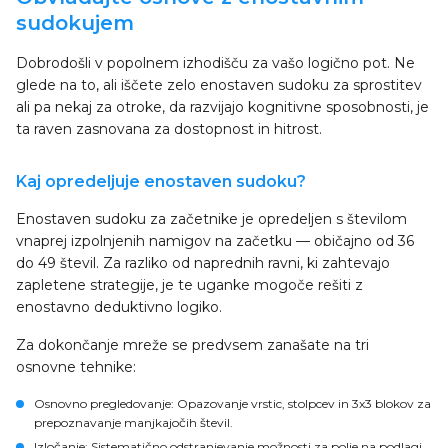
sudokujem
Dobrodošli v popolnem izhodišču za vašo logično pot. Ne
glede na to, ali iščete zelo enostaven sudoku za sprostitev
ali pa nekaj za otroke, da razvijajo kognitivne sposobnosti, je
ta raven zasnovana za dostopnost in hitrost.
Kaj opredeljuje enostaven sudoku?
Enostaven sudoku za začetnike je opredeljen s številom
vnaprej izpolnjenih namigov na začetku — običajno od 36
do 49 števil. Za razliko od naprednih ravni, ki zahtevajo
zapletene strategije, je te uganke mogoče rešiti z
enostavno deduktivno logiko.
Za dokončanje mreže se predvsem zanašate na tri
osnovne tehnike:
Osnovno pregledovanje
: Opazovanje vrstic, stolpcev in 3x3 blokov za
prepoznavanje manjkajočih števil.
Izločanje
: Sistematično odstranjevanje možnosti za polje na podlagi