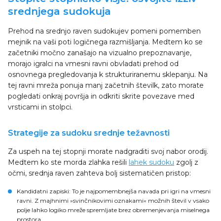
srednjega sudokuja
Prehod na srednjo raven sudokujev pomeni pomemben
mejnik na vaši poti logičnega razmišljanja. Medtem ko se
začetniki močno zanašajo na vizualno prepoznavanje,
morajo igralci na vmesni ravni obvladati prehod od
osnovnega pregledovanja k strukturiranemu sklepanju. Na
tej ravni mreža ponuja manj začetnih številk, zato morate
pogledati onkraj površja in odkriti skrite povezave med
vrsticami in stolpci.
Strategije za sudoku srednje težavnosti
Za uspeh na tej stopnji morate nadgraditi svoj nabor orodij.
Medtem ko ste morda zlahka rešili
lahek sudoku
zgolj z
očmi, srednja raven zahteva bolj sistematičen pristop:
Kandidatni zapiski
: To je najpomembnejša navada pri igri na vmesni
ravni. Z majhnimi »svinčnikovimi oznakami« možnih števil v vsako
polje lahko logiko mreže spremljate brez obremenjevanja miselnega
prostora.