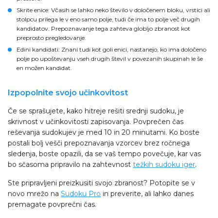
Skrite enice
: Včasih se lahko neko število v določenem bloku, vrstici ali
stolpcu prilega le v eno samo polje, tudi če ima to polje več drugih
kandidatov. Prepoznavanje tega zahteva globljo zbranost kot
preprosto pregledovanje.
Edini kandidati
: Znani tudi kot goli enici, nastanejo, ko ima določeno
polje po upoštevanju vseh drugih števil v povezanih skupinah le še
en možen kandidat.
Izpopolnite svojo učinkovitost
Če se sprašujete, kako hitreje rešiti srednji sudoku, je
skrivnost v učinkovitosti zapisovanja. Povprečen čas
reševanja sudokujev je med 10 in 20 minutami. Ko boste
postali bolj vešči prepoznavanja vzorcev brez ročnega
sledenja, boste opazili, da se vaš tempo povečuje, kar vas
bo sčasoma pripravilo na zahtevnost
težkih sudoku iger
.
Ste pripravljeni preizkusiti svojo zbranost? Potopite se v
novo mrežo na
Sudoku Pro
in preverite, ali lahko danes
premagate povprečni čas.