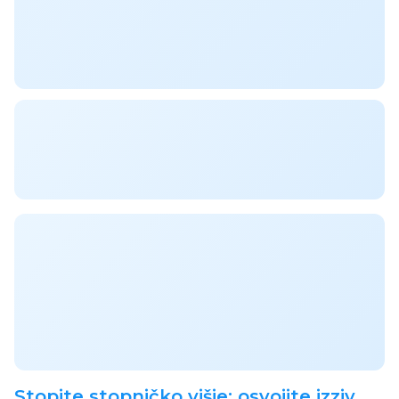
Stopite stopničko višje: osvojite izziv