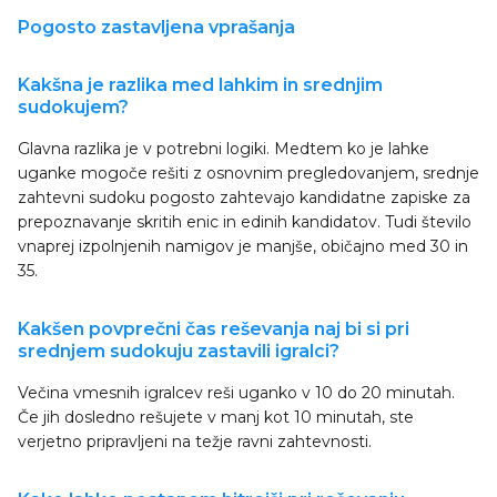
Pogosto zastavljena vprašanja
Kakšna je razlika med lahkim in srednjim
sudokujem?
Glavna razlika je v potrebni logiki. Medtem ko je lahke
uganke mogoče rešiti z osnovnim pregledovanjem, srednje
zahtevni sudoku pogosto zahtevajo kandidatne zapiske za
prepoznavanje skritih enic in edinih kandidatov. Tudi število
vnaprej izpolnjenih namigov je manjše, običajno med 30 in
35.
Kakšen povprečni čas reševanja naj bi si pri
srednjem sudokuju zastavili igralci?
Večina vmesnih igralcev reši uganko v 10 do 20 minutah.
Če jih dosledno rešujete v manj kot 10 minutah, ste
verjetno pripravljeni na težje ravni zahtevnosti.