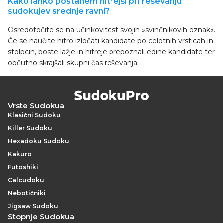
Kako lahko postanem hitrejši pri reševanju
sudokujev srednje ravni?
Osredotočite se na učinkovitost svojih »svinčnikovih oznak«.
Če se naučite hitro izločati kandidate po celotnih vrsticah in
stolpcih, boste lažje in hitreje prepoznali edine kandidate ter
občutno skrajšali skupni čas reševanja.
Vrste Sudokua
Klasični Sudoku
Killer Sudoku
Hexadoku Sudoku
Kakuro
Futoshiki
Calcudoku
Nebotičniki
Jigsaw Sudoku
Stopnje Sudokua