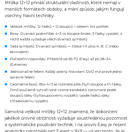
Mřížka 12×12 přináší strukturální vlastnosti, které nemají v
menších formátech obdoby, a mění způsob, jakým fungují
všechny hlavní techniky.
Velikost mřížky
: 12 řádků × 12 sloupců = celkem 144 políček
Boxy
: Dvanáct podmřížek 4×3 (4 sloupce široké, 3 řádky vysoké), z
nichž každá vyžaduje všech dvanáct symbolů
Sada symbolů
: Dvanáct symbolů — číslice 1–9 plus A, B, C (nebo
ekvivalent)
Počáteční nápovědy
: Přibližně od 65–72 (Easy) až po 28–34
(Extreme)
Jednoznačné řešení
: Každý platný hlavolam 12x12 má právě jedno
správné řešení
Geometrie boxů
: Box 4×3 se rozkládá přes čtyři sloupce a tři řádky,
čímž současně vytváří silné vzorce kandidátů zarovnané podle
sloupců (díky čtyřsloupcovému rozpětí) i podle řádků (díky
třířádkovému rozpětí)
Samotná velikost mřížky 12×12 znamená, že dokončení
jakékoli úrovně obtížnosti vyžaduje soustředěnou pozornost
a systematické používání technik. I na úrovni Easy je řešení
analyticky náročnější než Expert v 9×9 — už jen proto, že je