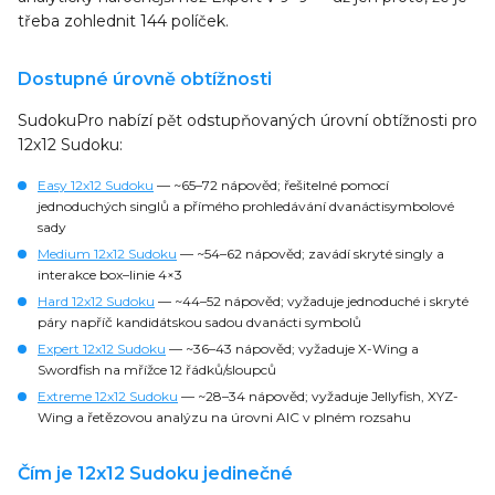
třeba zohlednit 144 políček.
Dostupné úrovně obtížnosti
SudokuPro nabízí pět odstupňovaných úrovní obtížnosti pro
12x12 Sudoku:
Easy 12x12 Sudoku
— ~65–72 nápověd; řešitelné pomocí
jednoduchých singlů a přímého prohledávání dvanáctisymbolové
sady
Medium 12x12 Sudoku
— ~54–62 nápověd; zavádí skryté singly a
interakce box–linie 4×3
Hard 12x12 Sudoku
— ~44–52 nápověd; vyžaduje jednoduché i skryté
páry napříč kandidátskou sadou dvanácti symbolů
Expert 12x12 Sudoku
— ~36–43 nápověd; vyžaduje X-Wing a
Swordfish na mřížce 12 řádků/sloupců
Extreme 12x12 Sudoku
— ~28–34 nápověd; vyžaduje Jellyfish, XYZ-
Wing a řetězovou analýzu na úrovni AIC v plném rozsahu
Čím je 12x12 Sudoku jedinečné