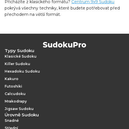
Přicházíte z klasického formátu?
Centrum 9x9 Sudoku
pokrývá všechny techniky, které budete potřebovat před
přechodem na větší formát.
Typy Sudoku
Klasické Sudoku
Killer Sudoku
Hexadoku Sudoku
Kakuro
Futoshiki
Calcudoku
Mrakodrapy
Jigsaw Sudoku
Úrovně Sudoku
Snadné
Střední