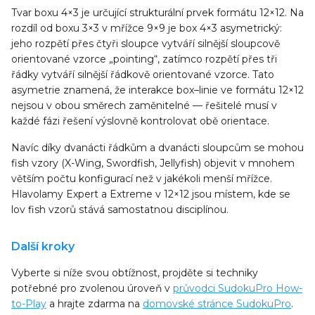
Tvar boxu 4×3 je určující strukturální prvek formátu 12×12. Na
rozdíl od boxu 3×3 v mřížce 9×9 je box 4×3 asymetrický:
jeho rozpětí přes čtyři sloupce vytváří silnější sloupcově
orientované vzorce „pointing“, zatímco rozpětí přes tři
řádky vytváří silnější řádkově orientované vzorce. Tato
asymetrie znamená, že interakce box–linie ve formátu 12×12
nejsou v obou směrech zaměnitelné — řešitelé musí v
každé fázi řešení výslovně kontrolovat obě orientace.
Navíc díky dvanácti řádkům a dvanácti sloupcům se mohou
fish vzory (X-Wing, Swordfish, Jellyfish) objevit v mnohem
větším počtu konfigurací než v jakékoli menší mřížce.
Hlavolamy Expert a Extreme v 12×12 jsou místem, kde se
lov fish vzorů stává samostatnou disciplínou.
Další kroky
Vyberte si níže svou obtížnost, projděte si techniky
potřebné pro zvolenou úroveň v
průvodci SudokuPro How-
to-Play
a hrajte zdarma na
domovské stránce SudokuPro
.