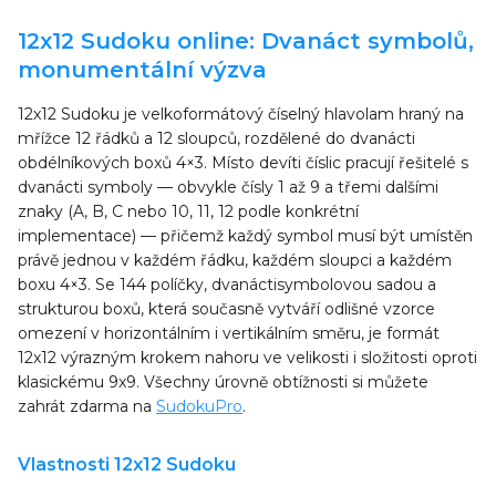
12x12 Sudoku online: Dvanáct symbolů,
monumentální výzva
12x12 Sudoku je velkoformátový číselný hlavolam hraný na
mřížce 12 řádků a 12 sloupců, rozdělené do dvanácti
obdélníkových boxů 4×3. Místo devíti číslic pracují řešitelé s
dvanácti symboly — obvykle čísly 1 až 9 a třemi dalšími
znaky (A, B, C nebo 10, 11, 12 podle konkrétní
implementace) — přičemž každý symbol musí být umístěn
právě jednou v každém řádku, každém sloupci a každém
boxu 4×3. Se 144 políčky, dvanáctisymbolovou sadou a
strukturou boxů, která současně vytváří odlišné vzorce
omezení v horizontálním i vertikálním směru, je formát
12x12 výrazným krokem nahoru ve velikosti i složitosti oproti
klasickému 9x9. Všechny úrovně obtížnosti si můžete
zahrát zdarma na
SudokuPro
.
Vlastnosti 12x12 Sudoku