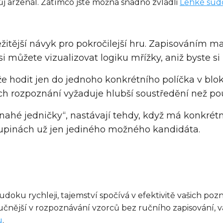
svůj arzenál. Zatímco jste možná snadno zvládli
Lehké sud
ležitější návyk pro pokročilejší hru. Zapisováním
 můžete vizualizovat logiku mřížky, aniž byste si z
že hodit jen do jednoho konkrétního políčka v blok
jich rozpoznání vyžaduje hlubší soustředění než p
„nahé jedničky“, nastávají tehdy, když má konkrét
 skupinách už jen jediného možného kandidáta.
sudoku rychleji, tajemství spočívá v efektivitě vašich p
učnější v rozpoznávání vzorců bez ručního zapisování,
u
.