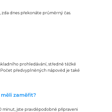
e, zda dnes překonáte průměrný čas.
základního prohledávání, středně těžké
ů. Počet předvyplněných nápověd je také
 měli zaměřit?
10 minut, jste pravděpodobně připraveni