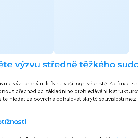
něte výzvu středně těžkého sud
je významný milník na vaší logické cestě. Zatímco začát
ládnout přechod od základního prohledávání k struktur
te hledat za povrch a odhalovat skryté souvislosti mezi 
tížnosti