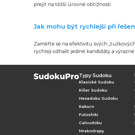
přejít na těžší úrovně obtížnosti.
Jak mohu být rychlejší při řeše
Zaměřte se na efektivitu svých „tužkovýc
rychleji odhalit jediné kandidáty a výrazně
Typy Sudoku
Klasické Sudoku
Killer Sudoku
Hexadoku Sudoku
Kakuro
Futoshiki
Calcudoku
Mrakodrapy