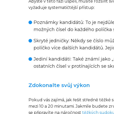
Abyste v této fázi uspěli, musíte rozšířit 
vyžaduje systematičtější přístup:
Poznámky kandidátů
: To je nejdů
možných čísel do každého políčka si
Skryté jedničky
: Někdy se číslo mů
políčko více dalších kandidátů. Je
Jediní kandidáti
: Také známí jako 
ostatních čísel v protínajících se
Zdokonalte svůj výkon
Pokud vás zajímá, jak řešit středně těžké 
mezi 10 a 20 minutami. Jakmile budete zr
se připravíte na náročnost
těžkých sudok