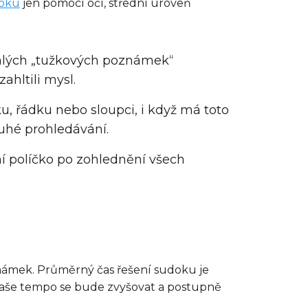
oku
jen pomocí očí, střední úroveň
 malých „tužkových poznámek“
ahltili mysl.
u, řádku nebo sloupci, i když má toto
ouhé prohledávání.
ní políčko po zohlednění všech
oznámek. Průměrný čas řešení sudoku je
 vaše tempo se bude zvyšovat a postupně