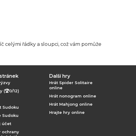
íč celými řádky a sloupci, což vám pomůže
stránek
Další hry
výzvy
Hrát Spider Solitaire
online
 (🏆0/12)
Hrát nonogram online
Hrát Mahjong online
át Sudoku
Hrajte hry online
ie Sudoku
 účet
 ochrany