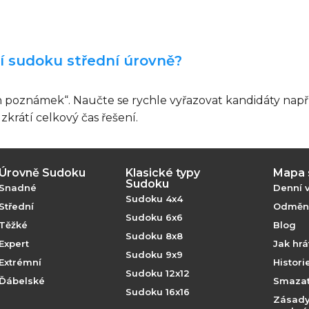
ní sudoku střední úrovně?
h poznámek“. Naučte se rychle vyřazovat kandidáty např
 zkrátí celkový čas řešení.
Úrovně Sudoku
Klasické typy
Mapa 
Sudoku
Snadné
Denní 
Sudoku 4x4
Střední
Odměny
Sudoku 6x6
Těžké
Blog
Sudoku 8x8
Expert
Jak hr
Sudoku 9x9
Extrémní
Histor
Sudoku 12x12
Ďábelské
Smazat
Sudoku 16x16
Zásady