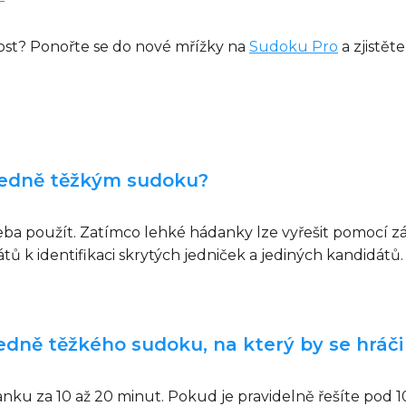
nost? Ponořte se do nové mřížky na
Sudoku Pro
a zjistět
tředně těžkým sudoku?
 třeba použít. Zatímco lehké hádanky lze vyřešit pomocí 
 k identifikaci skrytých jedniček a jediných kandidát
edně těžkého sudoku, na který by se hráči
nku za 10 až 20 minut. Pokud je pravidelně řešíte pod 