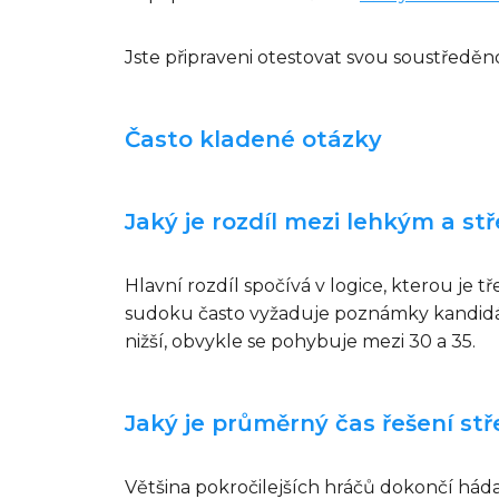
Jste připraveni otestovat svou soustředě
Často kladené otázky
Jaký je rozdíl mezi lehkým a s
Hlavní rozdíl spočívá v logice, kterou je
sudoku často vyžaduje poznámky kandidátů
nižší, obvykle se pohybuje mezi 30 a 35.
Jaký je průměrný čas řešení stř
Většina pokročilejších hráčů dokončí háda