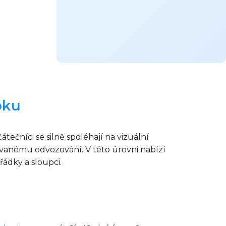
oku
ečníci se silně spoléhají na vizuální
ovanému odvozování. V této úrovni nabízí
řádky a sloupci.