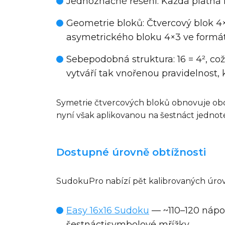
Jednoznačné řešení
: Každá platná
Geometrie bloků
: Čtvercový blok 
asymetrického bloku 4×3 ve formát
Sebepodobná struktura
: 16 = 4², 
vytváří tak vnořenou pravidelnost, 
Symetrie čtvercových bloků obnovuje obo
nyní však aplikovanou na šestnáct jednot
Dostupné úrovně obtížnosti
SudokuPro nabízí pět kalibrovaných úrovn
Easy 16x16 Sudoku
— ~110–120 nápo
šestnáctisymbolové mřížky