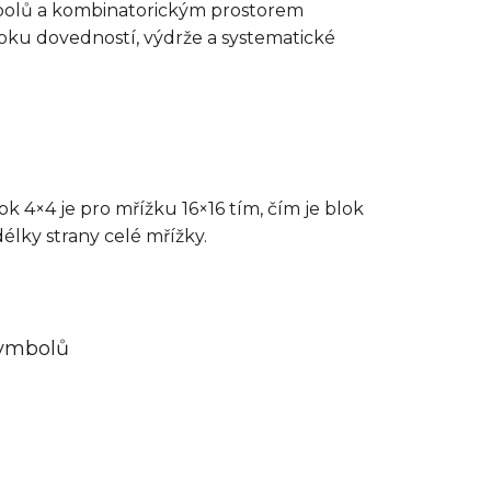
mbolů a kombinatorickým prostorem
oku dovedností, výdrže a systematické
lok 4×4 je pro mřížku 16×16 tím, čím je blok
lky strany celé mřížky.
symbolů