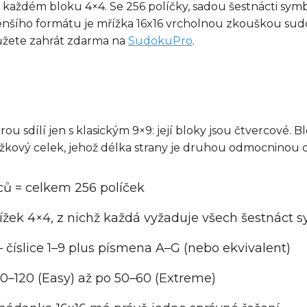
 každém bloku 4×4. Se 256 políčky, sadou šestnácti sy
enšího formátu je mřížka 16x16 vrcholnou zkouškou sud
můžete zahrát zdarma na
SudokuPro
.
rou sdílí jen s klasickým 9×9: její bloky jsou čtvercové. B
ový celek, jehož délka strany je druhou odmocninou dé
pců = celkem 256 políček
ížek 4×4, z nichž každá vyžaduje všech šestnáct 
 číslice 1–9 plus písmena A–G (nebo ekvivalent)
110–120 (Easy) až po 50–60 (Extreme)