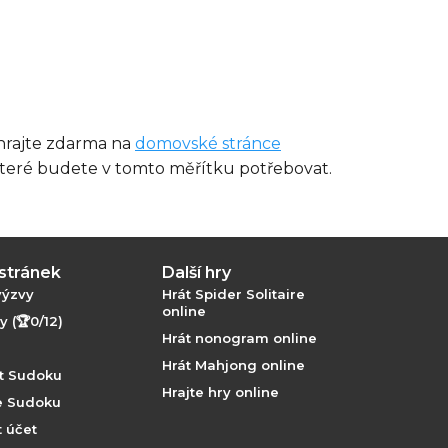
hrajte zdarma na
domovské stránce
 které budete v tomto měřítku potřebovat.
stránek
Další hry
výzvy
Hrát Spider Solitaire
online
 (🏆0/12)
Hrát nonogram online
Hrát Mahjong online
át Sudoku
Hrajte hry online
ie Sudoku
 účet