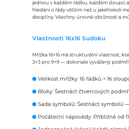
jednou v každém řádku, každém sloupci a
hledání o řády větším než u jakéhokoli m
disciplíny. Všechny úrovně obtížnosti si 
Vlastnosti 16x16 Sudoku
Mřížka 16×16 má strukturální vlastnost, kte
3×3 pro 9×9 — dokonale vyvážený podmřížk
Velikost mřížky
: 16 řádků × 16 slou
Bloky
: Šestnáct čtvercových podmř
Sada symbolů
: Šestnáct symbolů —
Počáteční nápovědy
: Přibližně od 