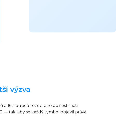
tší výzva
ků a 16 sloupců rozdělené do šestnácti
G — tak, aby se každý symbol objevil právě