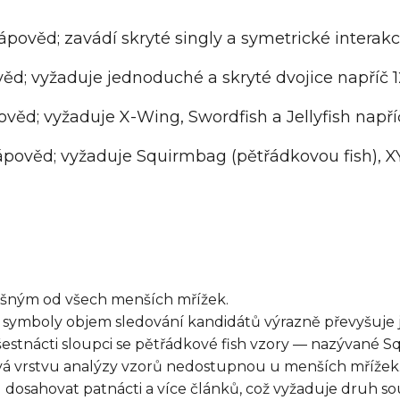
pověd; zavádí skryté singly a symetrické interak
d; vyžaduje jednoduché a skryté dvojice napří
ěd; vyžaduje X-Wing, Swordfish a Jellyfish napříč
pověd; vyžaduje Squirmbag (pětřádkovou fish), X
dlišným od všech menších mřížek.
ti symboly objem sledování kandidátů výrazně převyšuje 
 šestnácti sloupci se pětřádkové fish vzory — nazývané S
á vrstvu analýzy vzorů nedostupnou u menších mřížek. Z
osahovat patnácti a více článků, což vyžaduje druh souvi