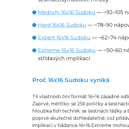
Medium 16x16 Sudoku
— ~92–105 ná
Hard 16x16 Sudoku
— ~78–90 nápově
Expert 16x16 Sudoku
— ~62–74 nápov
Extreme 16x16 Sudoku
— ~50–60 ná
střídavých implikací
Proč 16x16 Sudoku vyniká
Tři vlastnosti činí formát 16×16 zásadně o
Zaprvé, měřítko: se 256 políčky a šestnác
hloubka fish technik: se šestnácti řádky a
poprvé skutečně dohledatelné, což přidáv
implikací v hádance 16×16 Extreme mohou d