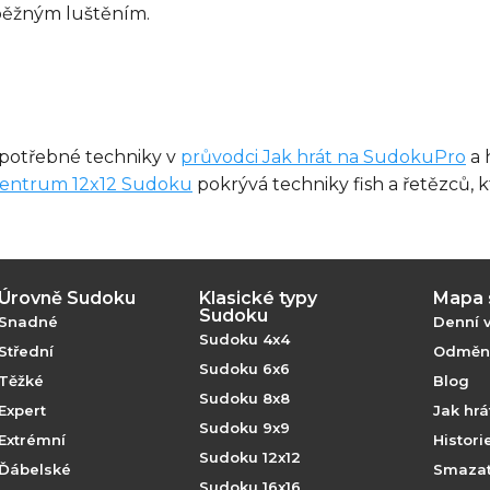
běžným luštěním.
i potřebné techniky v
průvodci Jak hrát na SudokuPro
a 
entrum 12x12 Sudoku
pokrývá techniky fish a řetězců,
Úrovně Sudoku
Klasické typy
Mapa 
Sudoku
Snadné
Denní 
Sudoku 4x4
Střední
Odměny
Sudoku 6x6
Těžké
Blog
Sudoku 8x8
Expert
Jak hr
Sudoku 9x9
Extrémní
Histor
Sudoku 12x12
Ďábelské
Smazat
Sudoku 16x16