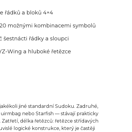
ce řádků a bloků 4×4
č 120 možnými kombinacemi symbolů
 šestnácti řádky a sloupci
YZ-Wing a hluboké řetězce
jakékoli jiné standardní Sudoku. Zadruhé,
quirmbag nebo Starfish — stávají prakticky
atřetí, délka řetězců: řetězce střídavých
slé logické konstrukce, který je častěji