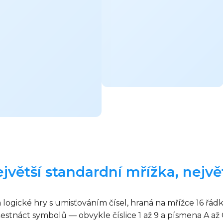
jvětší standardní mřížka, nejvě
 logické hry s umisťováním čísel, hraná na mřížce 16 řád
estnáct symbolů — obvykle číslice 1 až 9 a písmena A až 