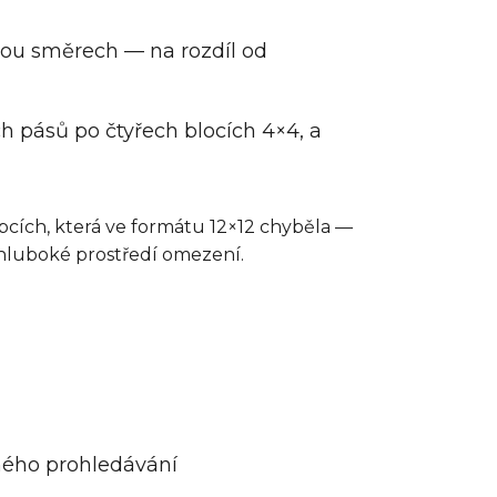
obou směrech — na rozdíl od
ch pásů po čtyřech blocích 4×4, a
cích, která ve formátu 12×12 chyběla —
 hluboké prostředí omezení.
mého prohledávání