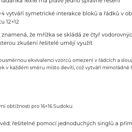
 hádanka 16x16 má právě jedno správné řešení
4×4 vytváří symetrické interakce bloků a řádků v 
u 12×12
což znamená, že mřížka se skládá ze čtyř vodorovný
kterou zkušení řešitelé umějí využít
usměrnou ekvivalenci vzorců omezení v řádcích a sloup
ek v každém směru místo devíti, což vytváří mimořádně
í obtížnosti pro 16×16 Sudoku:
věd; řešitelné pomocí jednoduchých singlů a pří