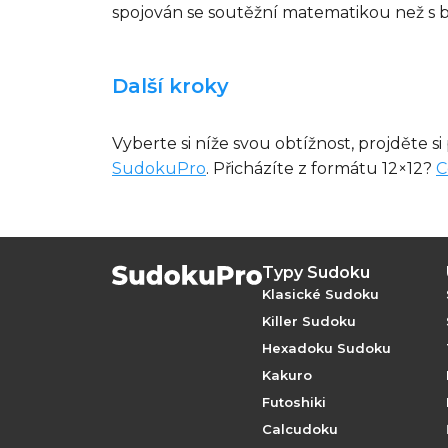
spojován se soutěžní matematikou než s 
Další kroky
Vyberte si níže svou obtížnost, projděte s
SudokuPro
. Přicházíte z formátu 12×12?
C
Typy Sudoku
Klasické Sudoku
Killer Sudoku
Hexadoku Sudoku
Kakuro
Futoshiki
Calcudoku