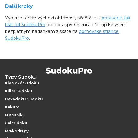
Další kroky
Vyberte si níže výchozí obtížnost, přečtěte si
průvodce Jak
hrát od SudokuPro
pro postupy řešení a přístup ke všem
bezplatným hádankám získáte na
domovské stránce
SudokuPro
.
Typy Sudoku
Klasické Sudoku
Killer Sudoku
Hexadoku Sudoku
Kakuro
Futoshiki
Calcudoku
Mrakodrapy