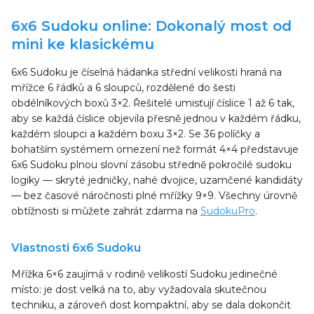
6x6 Sudoku online: Dokonalý most od
mini ke klasickému
6x6 Sudoku je číselná hádanka střední velikosti hraná na
mřížce 6 řádků a 6 sloupců, rozdělené do šesti
obdélníkových boxů 3×2. Řešitelé umisťují číslice 1 až 6 tak,
aby se každá číslice objevila přesně jednou v každém řádku,
každém sloupci a každém boxu 3×2. Se 36 políčky a
bohatším systémem omezení než formát 4×4 představuje
6x6 Sudoku plnou slovní zásobu středně pokročilé sudoku
logiky — skryté jedničky, nahé dvojice, uzamčené kandidáty
— bez časové náročnosti plné mřížky 9×9. Všechny úrovně
obtížnosti si můžete zahrát zdarma na
SudokuPro
.
Vlastnosti 6x6 Sudoku
Mřížka 6×6 zaujímá v rodině velikostí Sudoku jedinečné
místo: je dost velká na to, aby vyžadovala skutečnou
techniku, a zároveň dost kompaktní, aby se dala dokončit