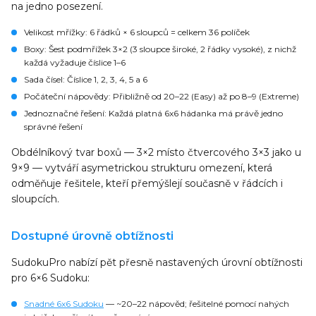
na jedno posezení.
Velikost mřížky
: 6 řádků × 6 sloupců = celkem 36 políček
Boxy
: Šest podmřížek 3×2 (3 sloupce široké, 2 řádky vysoké), z nichž
každá vyžaduje číslice 1–6
Sada čísel
: Číslice 1, 2, 3, 4, 5 a 6
Počáteční nápovědy
: Přibližně od 20–22 (Easy) až po 8–9 (Extreme)
Jednoznačné řešení
: Každá platná 6x6 hádanka má právě jedno
správné řešení
Obdélníkový tvar boxů — 3×2 místo čtvercového 3×3 jako u
9×9 — vytváří asymetrickou strukturu omezení, která
odměňuje řešitele, kteří přemýšlejí současně v řádcích i
sloupcích.
Dostupné úrovně obtížnosti
SudokuPro nabízí pět přesně nastavených úrovní obtížnosti
pro 6×6 Sudoku:
Snadné 6x6 Sudoku
— ~20–22 nápověd; řešitelné pomocí nahých