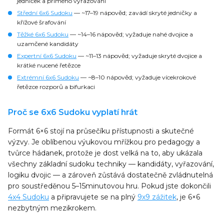
jedniček a přímého vyřazování
Střední 6x6 Sudoku
— ~17–19 nápověd; zavádí skryté jedničky a
křížové šrafování
Těžké 6x6 Sudoku
— ~14–16 nápověd; vyžaduje nahé dvojice a
uzamčené kandidáty
Expertní 6x6 Sudoku
— ~11–13 nápověd; vyžaduje skryté dvojice a
krátké nucené řetězce
Extrémní 6x6 Sudoku
— ~8–10 nápověd; vyžaduje vícekrokové
řetězce rozporů a bifurkaci
Proč se 6x6 Sudoku vyplatí hrát
Formát 6×6 stojí na průsečíku přístupnosti a skutečné
výzvy. Je oblíbenou výukovou mřížkou pro pedagogy a
tvůrce hádanek, protože je dost velká na to, aby ukázala
všechny základní sudoku techniky — kandidáty, vyřazování,
logiku dvojic — a zároveň zůstává dostatečně zvládnutelná
pro soustředěnou 5–15minutovou hru. Pokud jste dokončili
4x4 Sudoku
a připravujete se na plný
9x9 zážitek
, je 6×6
nezbytným mezikrokem.