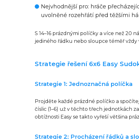
Nejvhodnější pro
: hráče přecházejí
uvolněné rozehřátí před těžšími 
S 14–16 prázdnými políčky a více než 20 
jediného řádku nebo sloupce téměř vždy 
Strategie řešení 6x6 Easy Sudo
Strategie 1: Jednoznačná políčka
Projděte každé prázdné políčko a spočítejt
číslic (1–6) už v těchto třech jednotkách 
obtížnosti Easy se takto vyřeší většina pr
Strategie 2: Procházení řádků a sl