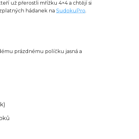
eří už přerostli mřížku 4×4 a chtějí si
 bezplatných hádanek na
SudokuPro
.
ždému prázdnému políčku jasná a
k)
loků