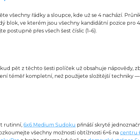
jděte všechny řádky a sloupce, kde už se 4 nachází. Průn
aždý blok, ve kterém jsou všechny kandidátní pozice pro
e postupně přes všech šest číslic (1–6).
kud pět z těchto šesti políček už obsahuje nápovědy, zb
 není téměř kompletní, než použijete složitější techniky —
 rutinní,
6x6 Medium Sudoku
přináší skryté jednoznač
Prozkoumejte všechny možnosti obtížnosti 6×6 na
centru