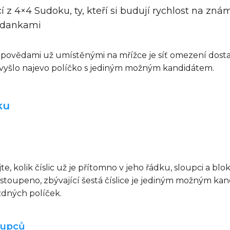
cí z 4×4 Sudoku, ty, kteří si budují rychlost na z
hádankami
nápovědami už umístěnými na mřížce je síť omezení dosta
vyšlo najevo políčko s jediným možným kandidátem.
ku
e, kolik číslic už je přítomno v jeho řádku, sloupci a bl
zastoupeno, zbývající šestá číslice je jediným možným ka
ázdných políček.
oupců