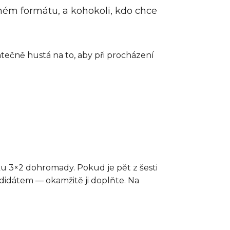
námém formátu, a kohokoli, kdo chce
tečně hustá na to, aby při procházení
oku 3×2 dohromady. Pokud je pět z šesti
ndidátem — okamžitě ji doplňte. Na