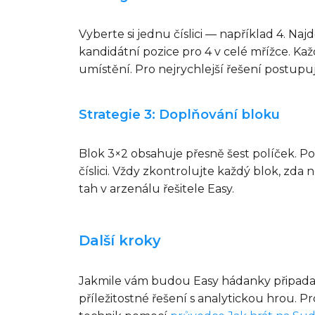
Vyberte si jednu číslici — například 4. Na
kandidátní pozice pro 4 v celé mřížce. K
umístění. Pro nejrychlejší řešení postupujt
Strategie 3: Doplňování bloku
Blok 3×2 obsahuje přesně šest políček. Po
číslici. Vždy zkontrolujte každý blok, zda
tah v arzenálu řešitele Easy.
Další kroky
Jakmile vám budou Easy hádanky připadat
příležitostné řešení s analytickou hrou. 