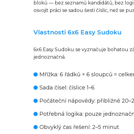
bloků — bez seznamů kandidátů, bez logiky d
osvojit práci se sadou šesti číslic, než s
Vlastnosti 6x6 Easy Sudoku
6x6 Easy Sudoku se vyznačuje bohatou zá
jednoznačná.
Mřížka
: 6 řádků × 6 sloupců = celk
Sada čísel
: číslice 1–6
Počáteční nápovědy
: přibližně 20
Potřebná logika
: pouze jednoznačn
Obvyklý čas řešení
: 2–5 minut