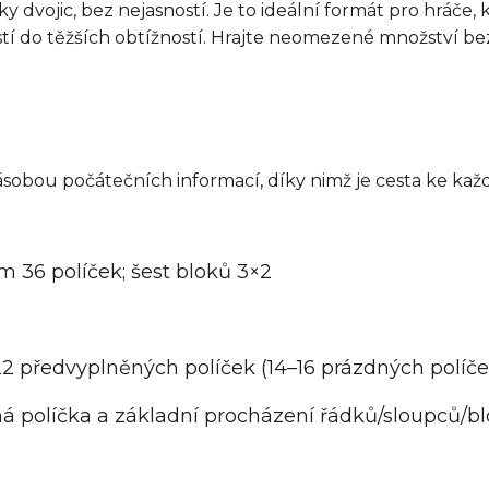
vojic, bez nejasností. Je to ideální formát pro hráče, kt
e pustí do těžších obtížností. Hrajte neomezené množství
sobou počátečních informací, díky nimž je cesta ke ka
em 36 políček; šest bloků 3×2
–22 předvyplněných políček (14–16 prázdných políče
á políčka a základní procházení řádků/sloupců/b