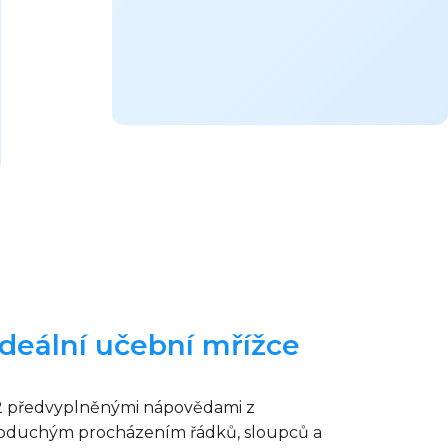
ideální učební mřížce
–22 předvyplněnými nápovědami z
ednoduchým procházením řádků, sloupců a