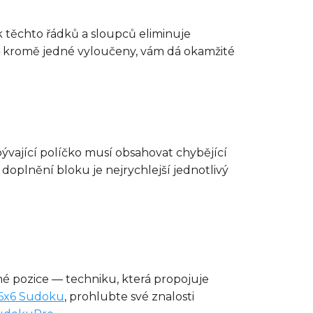
ik těchto řádků a sloupců eliminuje
 4 kromě jedné vyloučeny, vám dá okamžité
ývající políčko musí obsahovat chybějící
 doplnění bloku je nejrychlejší jednotlivý
né pozice — techniku, která propojuje
 6x6 Sudoku
, prohlubte své znalosti