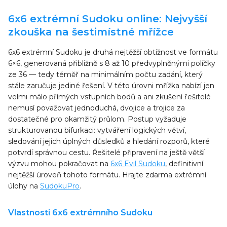
6x6 extrémní Sudoku online: Nejvyšší
zkouška na šestimístné mřížce
6x6 extrémní Sudoku je druhá nejtěžší obtížnost ve formátu
6×6, generovaná přibližně s 8 až 10 předvyplněnými políčky
ze 36 — tedy téměř na minimálním počtu zadání, který
stále zaručuje jediné řešení. V této úrovni mřížka nabízí jen
velmi málo přímých vstupních bodů a ani zkušení řešitelé
nemusí považovat jednoduchá, dvojice a trojice za
dostatečné pro okamžitý průlom. Postup vyžaduje
strukturovanou bifurkaci: vytváření logických větví,
sledování jejich úplných důsledků a hledání rozporů, které
potvrdí správnou cestu. Řešitelé připravení na ještě větší
výzvu mohou pokračovat na
6x6 Evil Sudoku
, definitivní
nejtěžší úroveň tohoto formátu. Hrajte zdarma extrémní
úlohy na
SudokuPro
.
Vlastnosti 6x6 extrémního Sudoku