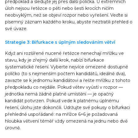
předpoklad a sledujte jej přes další políčka. U extrémních
úloh nejsou řetězce o pěti nebo šesti krocích ničím
neobvyklým, než se objeví rozpor nebo vyřešení. Veďte si
písemný záznam každého kroku, abyste neztratili přehled o
své úvaze.
Strategie 3: Bifurkace s úplným sledováním větví
Když ani rozšířené nucené řetězce nenechají mřížku ve
stavu, kdy je zřejmý další krok, nabízí bifurkace
systematické řešení. Vyberte nejvíce omezené dostupné
políčko (to s nejmenším počtem kandidátů, ideálně dva),
zavazte se k jednomu kandidátovi a řešte mřížku z tohoto
předpokladu co nejdále. Pokud větev vyústí v rozpor —
jednotka nemá žádné platné umístění — je opačný
kandidát potvrzen. Pokud vede k platnému úplnému
řešení, úlohu jste dokončili. Udržujte své pokusy o bifurkaci
přehledně uspořádané: na mřížce 6×6 je požadovaná
hloubka větvení téměř vždy omezená na jednu nebo dvě
úrovně.