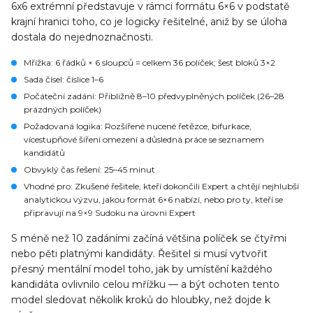
6x6 extrémní představuje v rámci formátu 6×6 v podstatě
krajní hranici toho, co je logicky řešitelné, aniž by se úloha
dostala do nejednoznačnosti.
Mřížka
: 6 řádků × 6 sloupců = celkem 36 políček; šest bloků 3×2
Sada čísel
: číslice 1–6
Počáteční zadání
: Přibližně 8–10 předvyplněných políček (26–28
prázdných políček)
Požadovaná logika
: Rozšířené nucené řetězce, bifurkace,
vícestupňové šíření omezení a důsledná práce se seznamem
kandidátů
Obvyklý čas řešení
: 25–45 minut
Vhodné pro
: Zkušené řešitele, kteří dokončili Expert a chtějí nejhlubší
analytickou výzvu, jakou formát 6×6 nabízí, nebo pro ty, kteří se
připravují na 9×9 Sudoku na úrovni Expert
S méně než 10 zadáními začíná většina políček se čtyřmi
nebo pěti platnými kandidáty. Řešitel si musí vytvořit
přesný mentální model toho, jak by umístění každého
kandidáta ovlivnilo celou mřížku — a být ochoten tento
model sledovat několik kroků do hloubky, než dojde k