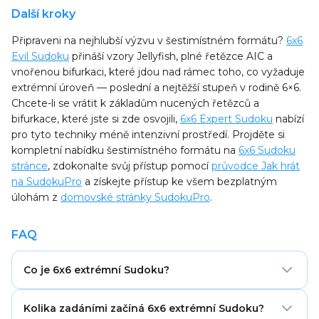
Další kroky
Připraveni na nejhlubší výzvu v šestimístném formátu?
6x6
Evil Sudoku
přináší vzory Jellyfish, plné řetězce AIC a
vnořenou bifurkaci, které jdou nad rámec toho, co vyžaduje
extrémní úroveň — poslední a nejtěžší stupeň v rodině 6×6.
Chcete-li se vrátit k základům nucených řetězců a
bifurkace, které jste si zde osvojili,
6x6 Expert Sudoku
nabízí
pro tyto techniky méně intenzivní prostředí. Projděte si
kompletní nabídku šestimístného formátu na
6x6 Sudoku
stránce
, zdokonalte svůj přístup pomocí
průvodce Jak hrát
na SudokuPro
a získejte přístup ke všem bezplatným
úlohám z
domovské stránky SudokuPro
.
FAQ
Co je 6x6 extrémní Sudoku?
6x6 extrémní Sudoku je druhá nejtěžší obtížnost ve
Kolika zadáními začíná 6x6 extrémní Sudoku?
formátu 6×6 a obsahuje pouze 8–10 předvyplněných