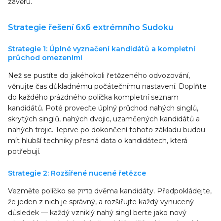
závěru.
Strategie řešení 6x6 extrémního Sudoku
Strategie 1: Úplné vyznačení kandidátů a kompletní
průchod omezeními
Než se pustíte do jakéhokoli řetězeného odvozování,
věnujte čas důkladnému počátečnímu nastavení. Doplňte
do každého prázdného políčka kompletní seznam
kandidátů. Poté proveďte úplný průchod nahých singlů,
skrytých singlů, nahých dvojic, uzamčených kandidátů a
nahých trojic. Teprve po dokončení tohoto základu budou
mít hlubší techniky přesná data o kandidátech, která
potřebují.
Strategie 2: Rozšířené nucené řetězce
Vezměte políčko se בדיוק dvěma kandidáty. Předpokládejte,
že jeden z nich je správný, a rozšiřujte každý vynucený
důsledek — každý vzniklý nahý singl berte jako nový